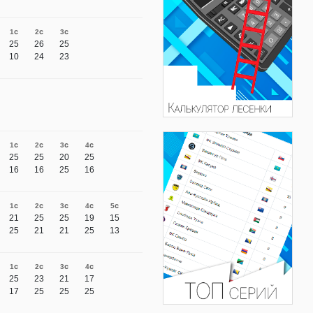
1с
2с
3с
25
26
25
10
24
23
1с
2с
3с
4с
25
25
20
25
16
16
25
16
1с
2с
3с
4с
5с
21
25
25
19
15
25
21
21
25
13
1с
2с
3с
4с
25
23
21
17
17
25
25
25