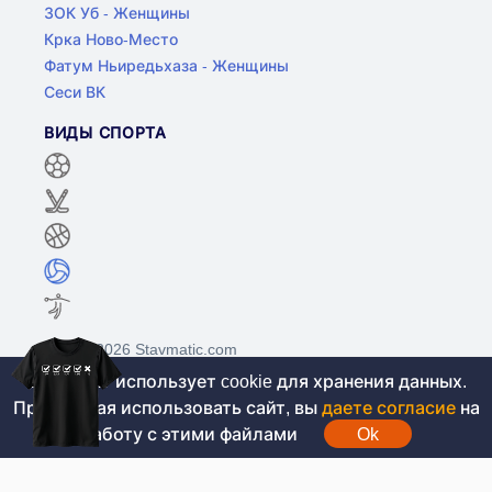
ЗОК Уб - Женщины
Крка Ново-Место
Фатум Ньиредьхаза - Женщины
Сеси ВК
ВИДЫ СПОРТА
©2017-2026 Stavmatic.com
Этот сайт использует cookie для хранения данных.
Продолжая использовать сайт, вы
даете согласие
на
Для лиц старше 18 лет. На сайте не
работу с этими файлами
Ok
проводятся игры на денежные средства, вся
информация носит ознакомительный характер.