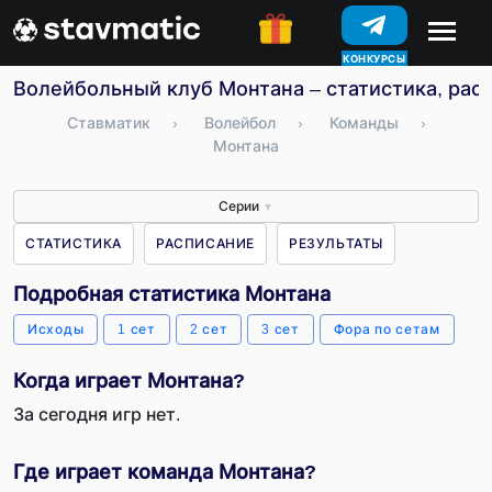
КОНКУРСЫ
Волейбольный клуб Монтана – статистика, рас
Ставматик
›
Волейбол
›
Команды
›
Монтана
Серии
▼
СТАТИСТИКА
РАСПИСАНИЕ
РЕЗУЛЬТАТЫ
Подробная статистика Монтана
Исходы
1 сет
2 сет
3 сет
Фора по сетам
Когда играет Монтана?
За сегодня игр нет.
Где играет команда Монтана?