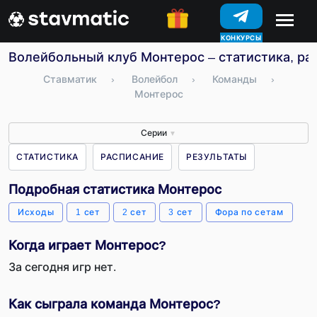
КОНКУРСЫ
Волейбольный клуб Монтерос – статистика, ра
Ставматик
›
Волейбол
›
Команды
›
Монтерос
Серии
▼
СТАТИСТИКА
РАСПИСАНИЕ
РЕЗУЛЬТАТЫ
Подробная статистика Монтерос
Исходы
1 сет
2 сет
3 сет
Фора по сетам
Когда играет Монтерос?
За сегодня игр нет.
Как сыграла команда Монтерос?