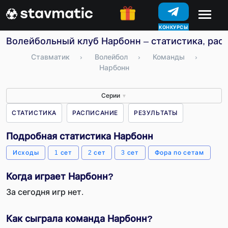
КОНКУРСЫ
Волейбольный клуб Нарбонн – статистика, рас
Ставматик
›
Волейбол
›
Команды
›
Нарбонн
Серии
▼
СТАТИСТИКА
РАСПИСАНИЕ
РЕЗУЛЬТАТЫ
Подробная статистика Нарбонн
Исходы
1 сет
2 сет
3 сет
Фора по сетам
Когда играет Нарбонн?
За сегодня игр нет.
Как сыграла команда Нарбонн?