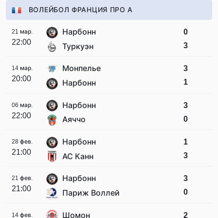
ВОЛЕЙБОЛ ФРАНЦИЯ ПРО А
Нарбонн
0
21 мар.
22:00
3
Туркуэн
Монпелье
3
14 мар.
20:00
1
Нарбонн
Нарбонн
3
06 мар.
22:00
0
Аяччо
Нарбонн
1
28 фев.
21:00
3
АС Канн
Нарбонн
3
21 фев.
21:00
0
Париж Воллей
Шомон
2
14 фев.