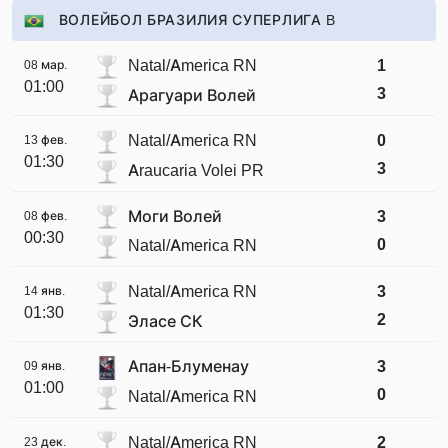
ВОЛЕЙБОЛ БРАЗИЛИЯ СУПЕРЛИГА B
Natal/America RN
1
08 мар.
01:00
3
Арагуари Волей
Natal/America RN
0
13 фев.
01:30
3
Araucaria Volei PR
Моги Волей
3
08 фев.
00:30
0
Natal/America RN
Natal/America RN
3
14 янв.
01:30
2
Эласе СК
Апан-Блуменау
3
09 янв.
01:00
0
Natal/America RN
Natal/America RN
2
23 дек.