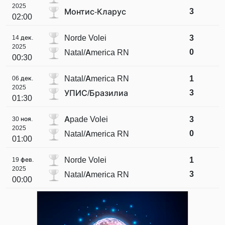
2025
3
Монтис-Кларус
02:00
Norde Volei
3
14 дек.
2025
0
Natal/America RN
00:30
Natal/America RN
1
06 дек.
2025
3
УПИС/Бразилиа
01:30
Apade Volei
3
30 ноя.
2025
0
Natal/America RN
01:00
Norde Volei
1
19 фев.
2025
3
Natal/America RN
00:00