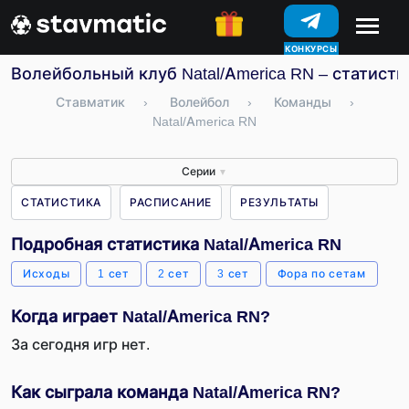
КОНКУРСЫ
Волейбольный клуб Natal/America RN – статисти
Ставматик
›
Волейбол
›
Команды
›
Natal/America RN
Серии
▼
СТАТИСТИКА
РАСПИСАНИЕ
РЕЗУЛЬТАТЫ
Подробная статистика Natal/America RN
Исходы
1 сет
2 сет
3 сет
Фора по сетам
Когда играет Natal/America RN?
За сегодня игр нет.
Как сыграла команда Natal/America RN?