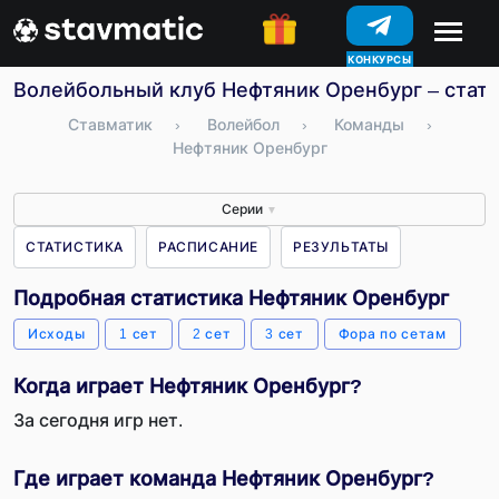
КОНКУРСЫ
Волейбольный клуб Нефтяник Оренбург – стати
Ставматик
›
Волейбол
›
Команды
›
Нефтяник Оренбург
Серии
▼
СТАТИСТИКА
РАСПИСАНИЕ
РЕЗУЛЬТАТЫ
Подробная статистика Нефтяник Оренбург
Исходы
1 сет
2 сет
3 сет
Фора по сетам
Когда играет Нефтяник Оренбург?
За сегодня игр нет.
Где играет команда Нефтяник Оренбург?