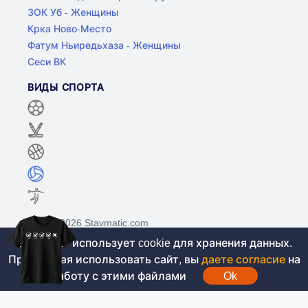
ЗОК Уб - Женщины
Крка Ново-Место
Фатум Ньиредьхаза - Женщины
Сеси ВК
ВИДЫ СПОРТА
©2017-2026 Stavmatic.com
Этот сайт использует cookie для хранения данных.
Продолжая использовать сайт, вы
даете согласие
на
Для лиц старше 18 лет. На сайте не
работу с этими файлами
Ok
проводятся игры на денежные средства, вся
информация носит ознакомительный характер.