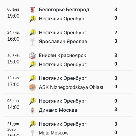
Белогорье Белгород
3
06 фев.
19:00
0
Нефтяник Оренбург
Нефтяник Оренбург
2
24 янв.
16:00
3
Ярославич Ярослав
Енисей Красноярск
3
16 янв.
15:00
0
Нефтяник Оренбург
Нефтяник Оренбург
3
12 янв.
17:00
0
ASK Nizhegorodskaya Oblast
Нефтяник Оренбург
0
08 янв.
14:00
3
Динамо Москва
Нефтяник Оренбург
3
21 дек.
2025
0
Mgtu Moscow
16:00