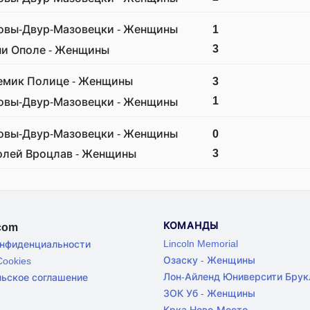
овы-Двур-Мазовецки - Женщины
1
3
ни Ополе - Женщины
емик Полице - Женщины
3
1
овы-Двур-Мазовецки - Женщины
овы-Двур-Мазовецки - Женщины
0
3
олей Вроцлав - Женщины
КОМАНДЫ
.com
Lincoln Memorial
онфиденциальности
Озаску - Женщины
ookies
Лон-Айленд Юниверсити Брук
льское соглашение
ЗОК Уб - Женщины
Крка Ново-Место