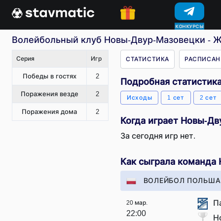
КОНКУРСЫ
Волейбольный клуб Новы-Двур-Мазовецки - Ж
Серия
Игр
СТАТИСТИКА
РАСПИСАН
Победы в гостях
2
Подробная статистик
Поражения везде
2
Исходы
1 сет
2 сет
Поражения дома
2
Когда играет Новы-Д
За сегодня игр нет.
Как сыграла команда
ВОЛЕЙБОЛ ПОЛЬША
П
20 мар.
22:00
Н