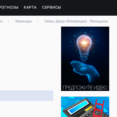
РОГНОЗЫ
КАРТА
СЕРВИСЫ
ол
›
Команды
›
Новы-Двур-Мазовецки - Женщины