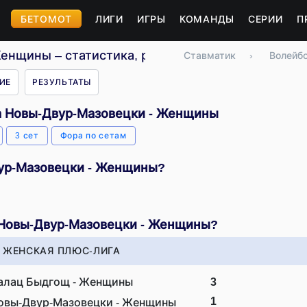
БЕТОМОТ
ЛИГИ
ИГРЫ
КОМАНДЫ
СЕРИИ
П
енщины – статистика, расписание, результаты
Ставматик
›
Волейб
ИЕ
РЕЗУЛЬТАТЫ
а Новы-Двур-Мазовецки - Женщины
3 сет
Фора по сетам
вур-Мазовецки - Женщины?
 Новы-Двур-Мазовецки - Женщины?
 ЖЕНСКАЯ ПЛЮС-ЛИГА
алац Быдгощ - Женщины
3
1
овы-Двур-Мазовецки - Женщины