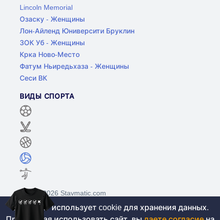
Lincoln Memorial
Озаску - Женщины
Лон-Айленд Юниверсити Бруклин
ЗОК Уб - Женщины
Крка Ново-Место
Фатум Ньиредьхаза - Женщины
Сеси ВК
ВИДЫ СПОРТА
©2017-2026 Stavmatic.com
Этот сайт использует cookie для хранения данных.
Продолжая использовать сайт, вы
даете согласие
на