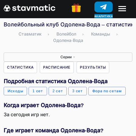
АНАЛИТИКА
КОНКУРСЫ
Волейбольный клуб Одолена-Вода – статистика
Ставматик
›
Волейбол
›
Команды
›
Одолена-Вода
Серии
▼
СТАТИСТИКА
РАСПИСАНИЕ
РЕЗУЛЬТАТЫ
Подробная статистика Одолена-Вода
Исходы
1 сет
2 сет
3 сет
Фора по сетам
Когда играет Одолена-Вода?
За сегодня игр нет.
Где играет команда Одолена-Вода?