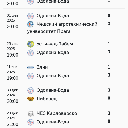
1
Одолена-Вода
20:00
Одолена-Вода
0
01 фев.
2025
3
Чешский агротехнический
20:00
университет Прага
Усти-над-Лабем
1
25 янв.
2025
3
Одолена-Вода
19:00
Злин
1
11 янв.
2025
3
Одолена-Вода
19:00
Одолена-Вода
3
30 дек.
2024
0
Либерец
20:00
ЧЕЗ Карловарско
3
28 дек.
2024
0
Одолена-Вода
21:00