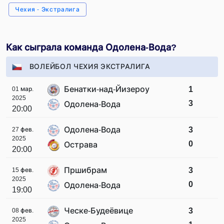
Чехия - Экстралига
Как сыграла команда Одолена-Вода?
ВОЛЕЙБОЛ ЧЕХИЯ ЭКСТРАЛИГА
Бенатки-над-Йизероу
1
01 мар.
2025
3
Одолена-Вода
20:00
Одолена-Вода
3
27 фев.
2025
0
Острава
20:00
Пршибрам
3
15 фев.
2025
0
Одолена-Вода
19:00
Ческе-Будеёвице
3
08 фев.
2025