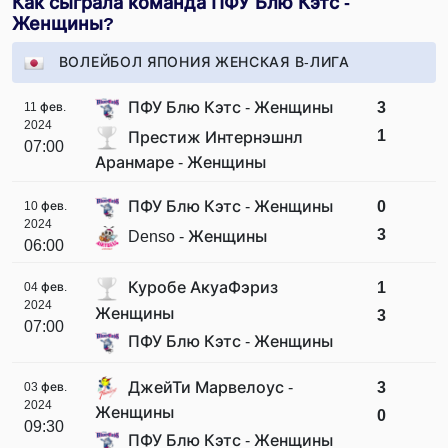
Как сыграла команда ПФУ Блю Кэтс -
Женщины?
ВОЛЕЙБОЛ ЯПОНИЯ ЖЕНСКАЯ В-ЛИГА
ПФУ Блю Кэтс - Женщины
3
11 фев.
2024
1
Престиж Интернэшнл
07:00
Аранмаре - Женщины
ПФУ Блю Кэтс - Женщины
0
10 фев.
2024
3
Denso - Женщины
06:00
Куробе АкуаФэриз
1
04 фев.
2024
Женщины
3
07:00
ПФУ Блю Кэтс - Женщины
ДжейТи Марвелоус -
3
03 фев.
2024
Женщины
0
09:30
ПФУ Блю Кэтс - Женщины