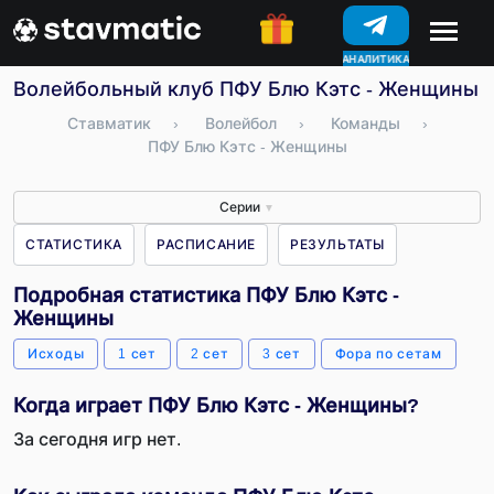
АНАЛИТИКА
КОНКУРСЫ
Волейбольный клуб ПФУ Блю Кэтс - Женщины – 
Ставматик
›
Волейбол
›
Команды
›
ПФУ Блю Кэтс - Женщины
Серии
▼
СТАТИСТИКА
РАСПИСАНИЕ
РЕЗУЛЬТАТЫ
Подробная статистика ПФУ Блю Кэтс -
Женщины
Исходы
1 сет
2 сет
3 сет
Фора по сетам
Когда играет ПФУ Блю Кэтс - Женщины?
За сегодня игр нет.