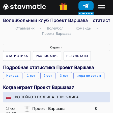
КОНКУРСЫ
Волейбольный клуб Проект Варшава – статисти
Ставматик
›
Волейбол
›
Команды
›
Проект Варшава
Серии
▼
СТАТИСТИКА
РАСПИСАНИЕ
РЕЗУЛЬТАТЫ
Подробная статистика Проект Варшава
Исходы
1 сет
2 сет
3 сет
Фора по сетам
Когда играет Проект Варшава?
ВОЛЕЙБОЛ ПОЛЬША ПЛЮС-ЛИГА
Проект Варшава
0
17 окт.