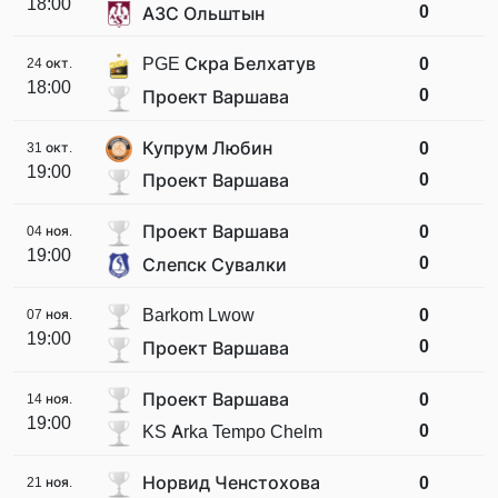
18:00
0
АЗС Ольштын
PGE Скра Белхатув
0
24 окт.
18:00
0
Проект Варшава
Купрум Любин
0
31 окт.
19:00
0
Проект Варшава
Проект Варшава
0
04 ноя.
19:00
0
Слепск Сувалки
Barkom Lwow
0
07 ноя.
19:00
0
Проект Варшава
Проект Варшава
0
14 ноя.
19:00
0
KS Arka Tempo Chelm
Норвид Ченстохова
0
21 ноя.