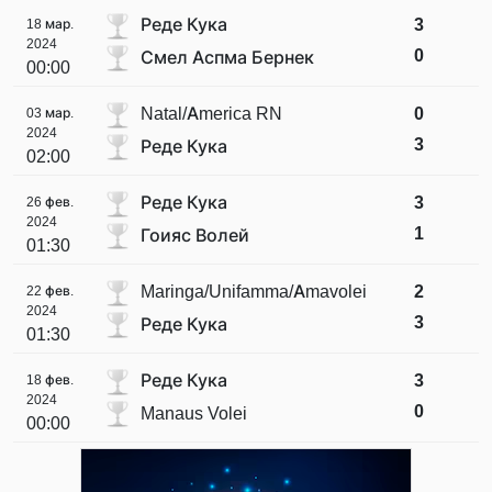
Реде Кука
3
18 мар.
2024
0
Смел Аспма Бернек
00:00
Natal/America RN
0
03 мар.
2024
3
Реде Кука
02:00
Реде Кука
3
26 фев.
2024
1
Гоияс Волей
01:30
Maringa/Unifamma/Amavolei
2
22 фев.
2024
3
Реде Кука
01:30
Реде Кука
3
18 фев.
2024
0
Manaus Volei
00:00