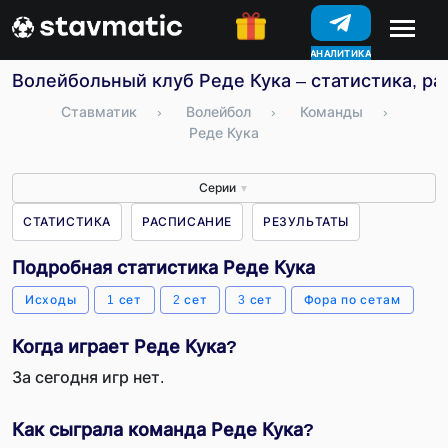
АНАЛИТИКА
КОНКУРСЫ
Волейбольный клуб Реде Кука – статистика, ра
Ставматик
›
Волейбол
›
Команды
›
Реде Кука
Серии
▼
СТАТИСТИКА
РАСПИСАНИЕ
РЕЗУЛЬТАТЫ
Подробная статистика Реде Кука
Исходы
1 сет
2 сет
3 сет
Фора по сетам
Когда играет Реде Кука?
За сегодня игр нет.
Как сыграла команда Реде Кука?