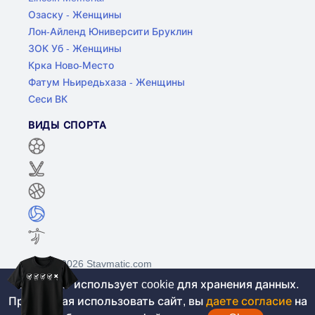
Озаску - Женщины
Лон-Айленд Юниверсити Бруклин
ЗОК Уб - Женщины
Крка Ново-Место
Фатум Ньиредьхаза - Женщины
Сеси ВК
ВИДЫ СПОРТА
©2017-2026 Stavmatic.com
Этот сайт использует cookie для хранения данных.
Продолжая использовать сайт, вы
даете согласие
на
Для лиц старше 18 лет. На сайте не