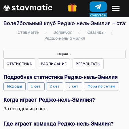
КОНКУРСЫ
Волейбольный клуб Реджо-нель-Эмилия – стати
Ставматик
›
Волейбол
›
Команды
›
Реджо-нель-Эмилия
Серии
▼
СТАТИСТИКА
РАСПИСАНИЕ
РЕЗУЛЬТАТЫ
Подробная статистика Реджо-нель-Эмилия
Исходы
1 сет
2 сет
3 сет
Фора по сетам
Когда играет Реджо-нель-Эмилия?
За сегодня игр нет.
Где играет команда Реджо-нель-Эмилия?