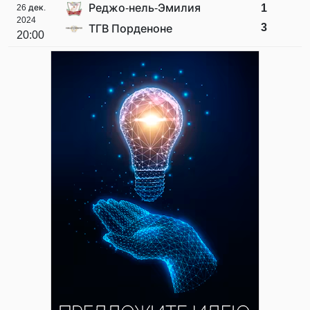
Реджо-нель-Эмилия
1
26 дек.
2024
3
ТГВ Порденоне
20:00