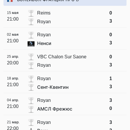
Reims
0
15 мая
21:00
3
Royan
Royan
0
02 мая
21:00
3
Ненси
VBC Chalon Sur Saone
0
25 апр.
20:00
3
Royan
Royan
1
18 апр.
21:00
3
Сент-Квентин
Royan
3
04 апр.
21:00
0
АМСЛ Фрежюс
Royan
3
21 мар.
22:00