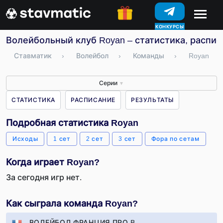
КОНКУРСЫ
Волейбольный клуб Royan – статистика, распис
Ставматик
›
Волейбол
›
Команды
›
Royan
Серии
▼
СТАТИСТИКА
РАСПИСАНИЕ
РЕЗУЛЬТАТЫ
Подробная статистика Royan
Исходы
1 сет
2 сет
3 сет
Фора по сетам
Когда играет Royan?
За сегодня игр нет.
Как сыграла команда Royan?
ВОЛЕЙБОЛ ФРАНЦИЯ ПРО B