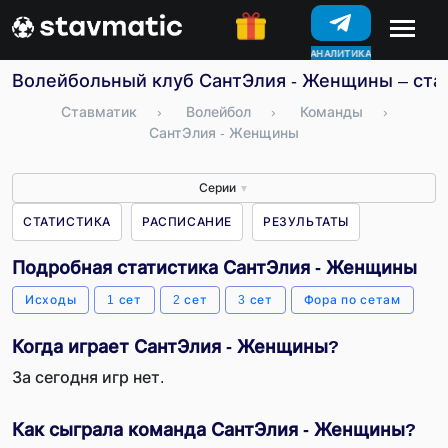
АНАЛИТИКА
КОНКУРСЫ
Волейбольный клуб СантЭлия - Женщины – стат
Ставматик
›
Волейбол
›
Команды
›
СантЭлия - Женщины
Серии
▼
СТАТИСТИКА
РАСПИСАНИЕ
РЕЗУЛЬТАТЫ
Подробная статистика СантЭлия - Женщины
Исходы
1 сет
2 сет
3 сет
Фора по сетам
Когда играет СантЭлия - Женщины?
За сегодня игр нет.
Как сыграла команда СантЭлия - Женщины?