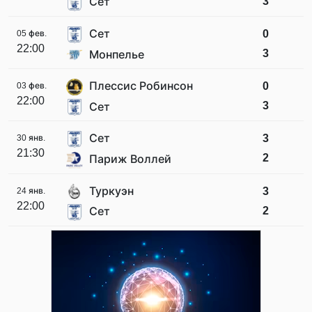
3
Сет
Сет
0
05 фев.
22:00
3
Монпелье
Плессис Робинсон
0
03 фев.
22:00
3
Сет
Сет
3
30 янв.
21:30
2
Париж Воллей
Туркуэн
3
24 янв.
22:00
2
Сет