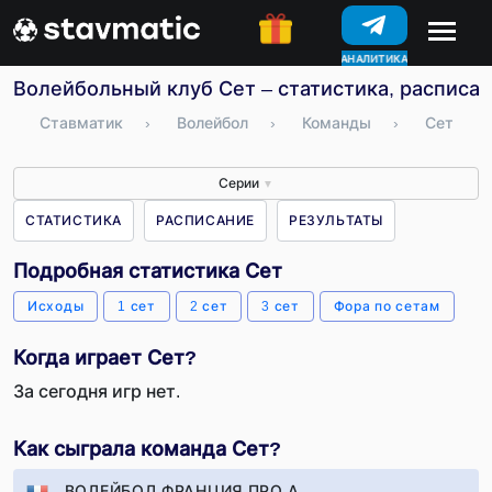
АНАЛИТИКА
КОНКУРСЫ
Волейбольный клуб Сет – статистика, расписан
Ставматик
›
Волейбол
›
Команды
›
Сет
Серии
▼
СТАТИСТИКА
РАСПИСАНИЕ
РЕЗУЛЬТАТЫ
Подробная статистика Сет
Исходы
1 сет
2 сет
3 сет
Фора по сетам
Когда играет Сет?
За сегодня игр нет.
Как сыграла команда Сет?
ВОЛЕЙБОЛ ФРАНЦИЯ ПРО А