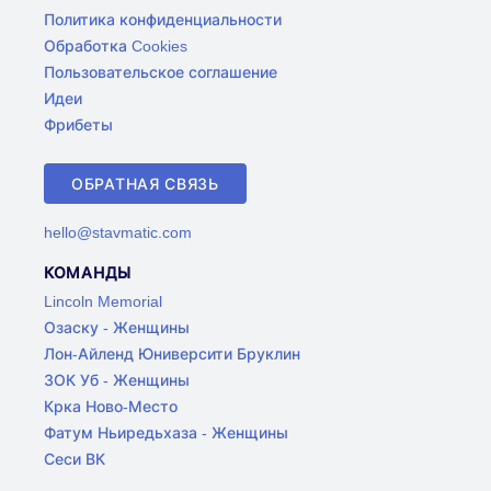
Политика конфиденциальности
Обработка Cookies
Пользовательское соглашение
Идеи
Фрибеты
ОБРАТНАЯ СВЯЗЬ
hello@stavmatic.com
КОМАНДЫ
Lincoln Memorial
Озаску - Женщины
Лон-Айленд Юниверсити Бруклин
ЗОК Уб - Женщины
Крка Ново-Место
Фатум Ньиредьхаза - Женщины
Сеси ВК