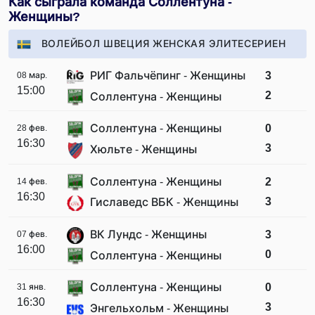
Как сыграла команда Соллентуна -
Женщины?
ВОЛЕЙБОЛ ШВЕЦИЯ ЖЕНСКАЯ ЭЛИТЕСЕРИЕН
РИГ Фальчёпинг - Женщины
3
08 мар.
15:00
2
Соллентуна - Женщины
Соллентуна - Женщины
0
28 фев.
16:30
3
Хюльте - Женщины
Соллентуна - Женщины
2
14 фев.
16:30
3
Гиславедс ВБК - Женщины
ВК Лундс - Женщины
3
07 фев.
16:00
0
Соллентуна - Женщины
Соллентуна - Женщины
0
31 янв.
16:30
3
Энгельхольм - Женщины