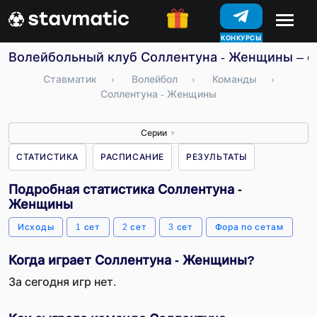
КОНКУРСЫ
Волейбольный клуб Соллентуна - Женщины – ст
Ставматик
›
Волейбол
›
Команды
›
Соллентуна - Женщины
Серии
▼
СТАТИСТИКА
РАСПИСАНИЕ
РЕЗУЛЬТАТЫ
Подробная статистика Соллентуна -
Женщины
Исходы
1 сет
2 сет
3 сет
Фора по сетам
Когда играет Соллентуна - Женщины?
За сегодня игр нет.