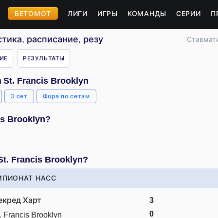
БЕТОМОТ
ЛИГИ
ИГРЫ
КОМАНДЫ
СЕРИИ
П
истика, расписание, результаты
Ставмат
ИЕ
РЕЗУЛЬТАТЫ
St. Francis Brooklyn
3 сет
Фора по сетам
is Brooklyn?
t. Francis Brooklyn?
МПИОНАТ НАСС
екред Харт
3
0
. Francis Brooklyn