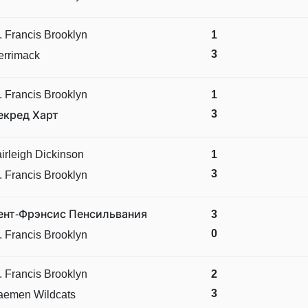
. Francis Brooklyn
1
3
errimack
. Francis Brooklyn
1
3
екред Харт
irleigh Dickinson
1
3
. Francis Brooklyn
ент-Фрэнсис Пенсильвания
3
0
. Francis Brooklyn
. Francis Brooklyn
2
3
aemen Wildcats