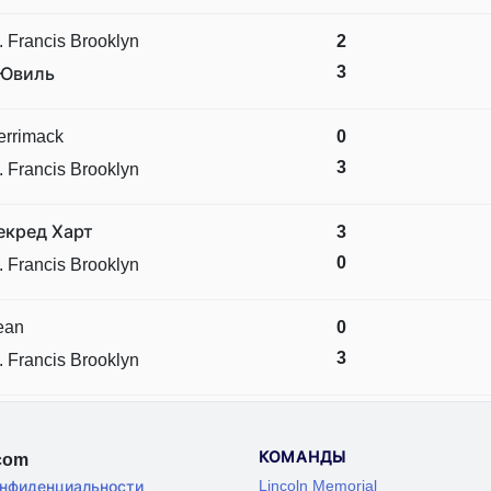
. Francis Brooklyn
2
3
Ювиль
errimack
0
3
. Francis Brooklyn
екред Харт
3
0
. Francis Brooklyn
ean
0
3
. Francis Brooklyn
КОМАНДЫ
.com
Lincoln Memorial
онфиденциальности