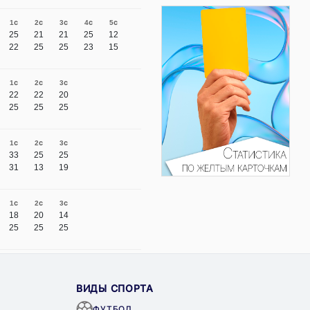
1с
2с
3с
4с
5с
25
21
21
25
12
22
25
25
23
15
1с
2с
3с
22
22
20
25
25
25
1с
2с
3с
33
25
25
31
13
19
1с
2с
3с
18
20
14
25
25
25
ВИДЫ СПОРТА
ФУТБОЛ