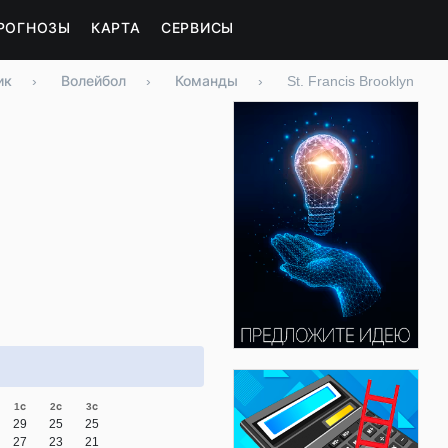
РОГНОЗЫ
КАРТА
СЕРВИСЫ
ик
›
Волейбол
›
Команды
›
St. Francis Brooklyn
1с
2с
3с
29
25
25
27
23
21