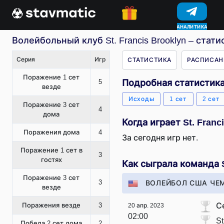
АНАЛИТИКА
Волейбольный клуб St. Francis Brooklyn – стат
Серия
Игр
СТАТИСТИКА
РАСПИСАН
Поражение 1 сет
5
Подробная статистика 
везде
Исходы
1 сет
2 сет
Поражение 3 сет
4
дома
Когда играет St. Franc
Поражения дома
4
За сегодня игр нет.
Поражение 1 сет в
3
гостях
Как сыграла команда S
Поражение 3 сет
3
ВОЛЕЙБОЛ США ЧЕ
везде
С
Поражения везде
3
20 апр. 2023
02:00
St
Победа 2 сет дома
2