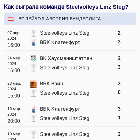
Как сыграла команда Steelvolleys Linz Steg?
ВОЛЕЙБОЛ АВСТРИЯ БУНДЕСЛИГА
Steelvolleys Linz Steg
2
07 апр.
2024
3
ВБК Клагенфурт
16:00
ВК Хаусманнштаттен
2
24 мар.
2024
3
Steelvolleys Linz Steg
16:00
ВБК Вайц
3
23 мар.
2024
0
Steelvolleys Linz Steg
15:00
ВБК Клагенфурт
3
16 мар.
2024
1
Steelvolleys Linz Steg
20:00
Steelvolleys Linz Steg
3
10 мар.
2024