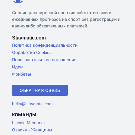
Сервис расширенной спортивной статистики и
ежедневных прогнозов на спорт без регистрации и
каких-либо обязательных платежей.
Stavmatic.com
Политика конфиденциальности
Обработка Cookies
Пользовательское соглашение
Идеи
Фрибеты
ОБРАТНАЯ СВЯЗЬ
hello@stavmatic.com
КОМАНДЫ
Lincoln Memorial
Озаску - Женщины