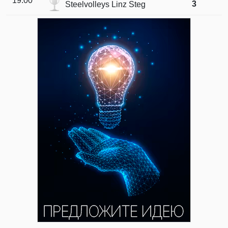
3
Steelvolleys Linz Steg