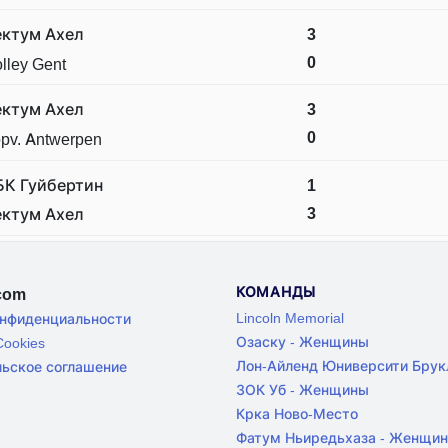
ектум Ахел
3
0
lley Gent
ектум Ахел
3
0
pv. Antwerpen
БК Гуйбертин
1
3
ектум Ахел
КОМАНДЫ
.com
Lincoln Memorial
онфиденциальности
Озаску - Женщины
ookies
Лон-Айленд Юниверсити Брук
льское соглашение
ЗОК Уб - Женщины
Крка Ново-Место
Фатум Ньиредьхаза - Женщи