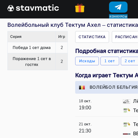
КОНКУРСЫ
Волейбольный клуб Тектум Ахел – статистика
Серия
Игр
СТАТИСТИКА
РАСПИСАН
Победа 1 сет дома
2
Подробная статистик
Поражение 1 сет в
Исходы
1 сет
2 сет
2
гостях
Когда играет Тектум 
ВОЛЕЙБОЛ БЕЛЬГИЯ
Л
18 окт.
19:00
Т
Т
21 окт.
21:30
В