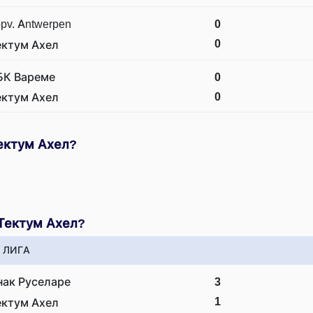
pv. Antwerpen
0
0
ектум Ахел
БК Вареме
0
0
ектум Ахел
ектум Ахел?
Тектум Ахел?
 ЛИГА
нак Руселаре
3
1
ектум Ахел