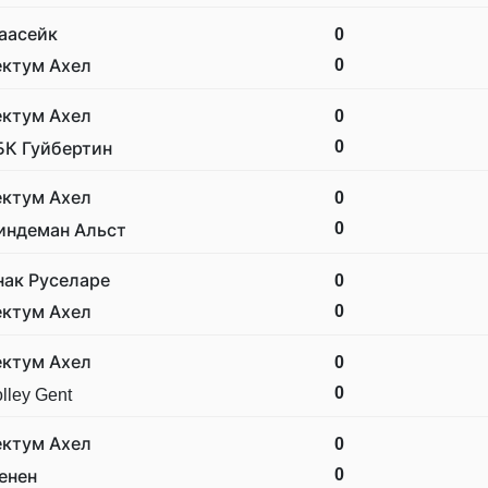
аасейк
0
0
ектум Ахел
ектум Ахел
0
0
БК Гуйбертин
ектум Ахел
0
0
индеман Альст
нак Руселаре
0
0
ектум Ахел
ектум Ахел
0
0
lley Gent
ектум Ахел
0
0
енен