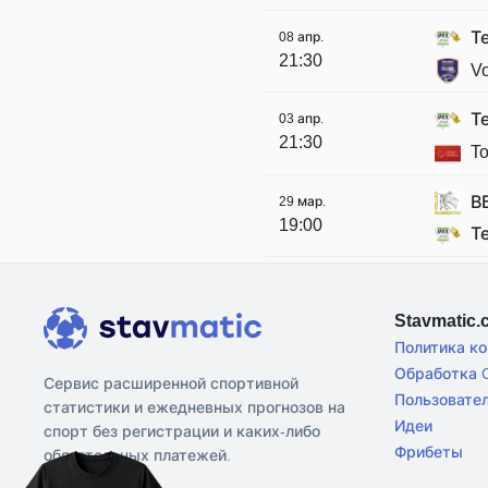
Т
08 апр.
21:30
Vo
Т
03 апр.
21:30
To
В
29 мар.
19:00
Т
Stavmatic
Политика к
Обработка C
Сервис расширенной спортивной
Пользовате
статистики и ежедневных прогнозов на
Идеи
спорт без регистрации и каких-либо
Фрибеты
обязательных платежей.