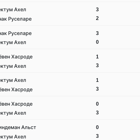
ектум Ахел
3
2
нак Руселаре
нак Руселаре
3
0
ектум Ахел
ёвен Хасроде
1
3
ектум Ахел
ектум Ахел
1
3
ёвен Хасроде
ёвен Хасроде
0
3
ектум Ахел
индеман Альст
0
3
ектум Ахел