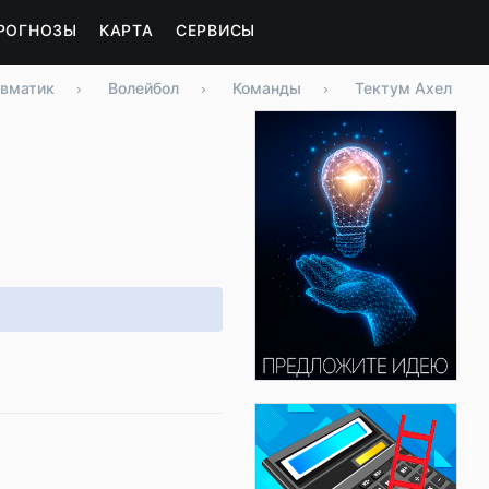
РОГНОЗЫ
КАРТА
СЕРВИСЫ
вматик
›
Волейбол
›
Команды
›
Тектум Ахел