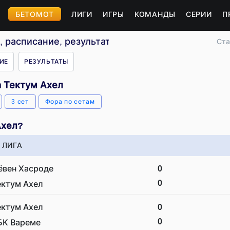
БЕТОМОТ
ЛИГИ
ИГРЫ
КОМАНДЫ
СЕРИИ
П
, расписание, результаты
Ста
ИЕ
РЕЗУЛЬТАТЫ
а Тектум Ахел
3 сет
Фора по сетам
Ахел?
 ЛИГА
ёвен Хасроде
0
0
ектум Ахел
ектум Ахел
0
0
БК Вареме