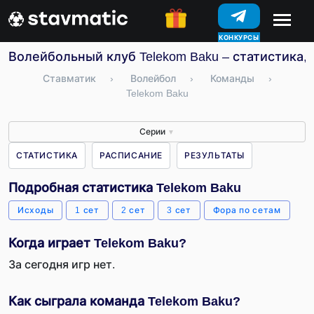
КОНКУРСЫ
Волейбольный клуб Telekom Baku – статистика,
Ставматик
›
Волейбол
›
Команды
›
Telekom Baku
Серии
▼
СТАТИСТИКА
РАСПИСАНИЕ
РЕЗУЛЬТАТЫ
Подробная статистика Telekom Baku
Исходы
1 сет
2 сет
3 сет
Фора по сетам
Когда играет Telekom Baku?
За сегодня игр нет.
Как сыграла команда Telekom Baku?