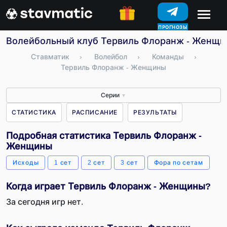
ПРОГНОЗЫ
Волейбольный клуб Тервиль Флоранж - Женщины
Ставматик
›
Волейбол
›
Команды
›
Тервиль Флоранж - Женщины
Серии
▼
СТАТИСТИКА
РАСПИСАНИЕ
РЕЗУЛЬТАТЫ
Подробная статистика Тервиль Флоранж -
Женщины
Исходы
1 сет
2 сет
3 сет
Фора по сетам
Когда играет Тервиль Флоранж - Женщины?
За сегодня игр нет.