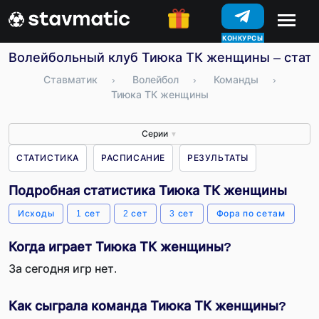
КОНКУРСЫ
Волейбольный клуб Тиюка ТК женщины – статис
Ставматик
›
Волейбол
›
Команды
›
Тиюка ТК женщины
Серии
▼
СТАТИСТИКА
РАСПИСАНИЕ
РЕЗУЛЬТАТЫ
Подробная статистика Тиюка ТК женщины
Исходы
1 сет
2 сет
3 сет
Фора по сетам
Когда играет Тиюка ТК женщины?
За сегодня игр нет.
Как сыграла команда Тиюка ТК женщины?