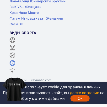
Лон-Айленд Юниверсити Бруклин
ЗОК Уб - Женщины
Крка Ново-Место
Фатум Ньиредьхаза - Женщины
Сеси ВК
ВИДЫ СПОРТА
©2017-2026 Stavmatic.com
Этот сайт использует cookie для хранения данных.
Продолжая использовать сайт, вы
даете согласие
на
Для лиц старше 18 лет. На сайте не
работу с этими файлами
Ok
проводятся игры на денежные средства, вся
информация носит ознакомительный характер.