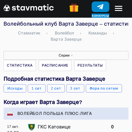
КОНКУРСЫ
Волейбольный клуб Варта Заверце – статистика
Ставматик
›
Волейбол
›
Команды
›
Варта Заверце
Серии
▼
СТАТИСТИКА
РАСПИСАНИЕ
РЕЗУЛЬТАТЫ
Подробная статистика Варта Заверце
Исходы
1 сет
2 сет
3 сет
Фора по сетам
Когда играет Варта Заверце?
ВОЛЕЙБОЛ ПОЛЬША ПЛЮС-ЛИГА
ГКС Катовице
0
17 окт.