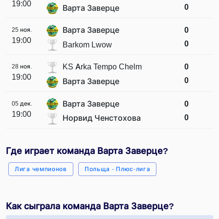
19:00
0
Варта Заверце
Варта Заверце
0
25 ноя.
19:00
0
Barkom Lwow
KS Arka Tempo Chelm
0
28 ноя.
19:00
0
Варта Заверце
Варта Заверце
0
05 дек.
19:00
0
Норвид Ченстохова
Где играет команда Варта Заверце?
Лига чемпионов
Польща - Плюс-лига
Как сыграла команда Варта Заверце?