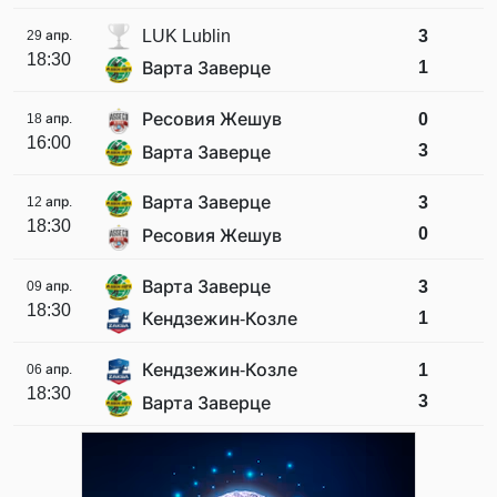
LUK Lublin
3
29 апр.
18:30
1
Варта Заверце
Ресовия Жешув
0
18 апр.
16:00
3
Варта Заверце
Варта Заверце
3
12 апр.
18:30
0
Ресовия Жешув
Варта Заверце
3
09 апр.
18:30
1
Кендзежин-Козле
Кендзежин-Козле
1
06 апр.
18:30
3
Варта Заверце