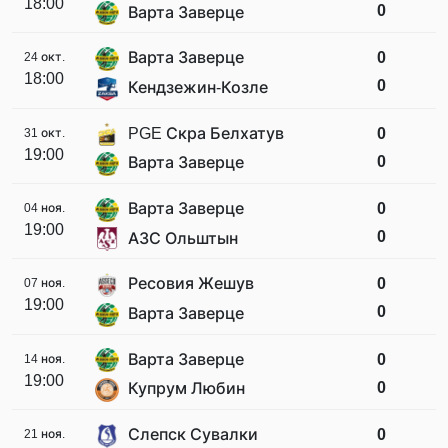
18:00
0
Варта Заверце
Варта Заверце
0
24 окт.
18:00
0
Кендзежин-Козле
PGE Скра Белхатув
0
31 окт.
19:00
0
Варта Заверце
Варта Заверце
0
04 ноя.
19:00
0
АЗС Ольштын
Ресовия Жешув
0
07 ноя.
19:00
0
Варта Заверце
Варта Заверце
0
14 ноя.
19:00
0
Купрум Любин
Слепск Сувалки
0
21 ноя.