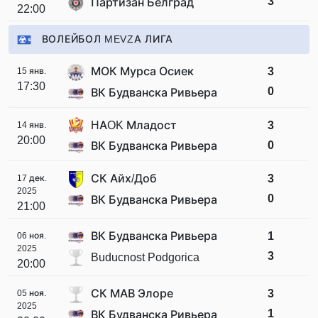
3
Партизан Белград
22:00
ВОЛЕЙБОЛ MEVZA ЛИГА
МОК Мурса Осиек
3
15 янв.
17:30
0
ВК Будванска Ривьера
HAOK Младост
3
14 янв.
20:00
0
ВК Будванска Ривьера
СК Айх/Доб
3
17 дек.
2025
0
ВК Будванска Ривьера
21:00
ВК Будванска Ривьера
1
06 ноя.
2025
3
Buducnost Podgorica
20:00
СК МАВ Элоре
3
05 ноя.
2025
1
ВК Будванска Ривьера