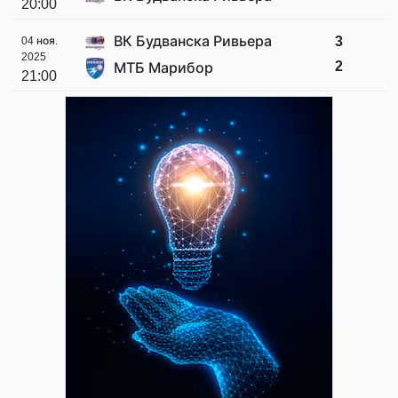
20:00
ВК Будванска Ривьера
3
04 ноя.
2025
2
МТБ Марибор
21:00