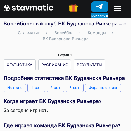
КОНКУРСЫ
Волейбольный клуб ВК Будванска Ривьера – ста
Ставматик
›
Волейбол
›
Команды
›
ВК Будванска Ривьера
Серии
▼
СТАТИСТИКА
РАСПИСАНИЕ
РЕЗУЛЬТАТЫ
Подробная статистика ВК Будванска Ривьера
Исходы
1 сет
2 сет
3 сет
Фора по сетам
Когда играет ВК Будванска Ривьера?
За сегодня игр нет.
Где играет команда ВК Будванска Ривьера?