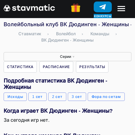
КОНКУРСЫ
Волейбольный клуб ВК Дюдинген - Женщины – с
Ставматик
›
Волейбол
›
Команды
›
ВК Дюдинген - Женщины
Серии
▼
СТАТИСТИКА
РАСПИСАНИЕ
РЕЗУЛЬТАТЫ
Подробная статистика ВК Дюдинген -
Женщины
Исходы
1 сет
2 сет
3 сет
Фора по сетам
Когда играет ВК Дюдинген - Женщины?
За сегодня игр нет.