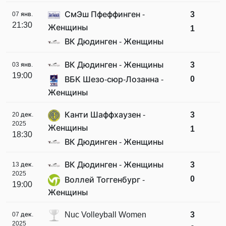
СмЭш Пфеффинген -
3
07 янв.
21:30
Женщины
1
ВК Дюдинген - Женщины
ВК Дюдинген - Женщины
3
03 янв.
19:00
0
ВБК Шезо-сюр-Лозанна -
Женщины
Канти Шаффхаузен -
3
20 дек.
2025
Женщины
1
18:30
ВК Дюдинген - Женщины
ВК Дюдинген - Женщины
3
13 дек.
2025
0
Воллей Тоггенбург -
19:00
Женщины
Nuc Volleyball Women
3
07 дек.
2025