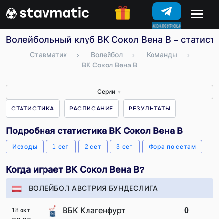
КОНКУРСЫ
Волейбольный клуб ВК Сокол Вена В – статисти
Ставматик
›
Волейбол
›
Команды
›
ВК Сокол Вена В
Серии
▼
СТАТИСТИКА
РАСПИСАНИЕ
РЕЗУЛЬТАТЫ
Подробная статистика ВК Сокол Вена В
Исходы
1 сет
2 сет
3 сет
Фора по сетам
Когда играет ВК Сокол Вена В?
ВОЛЕЙБОЛ АВСТРИЯ БУНДЕСЛИГА
ВБК Клагенфурт
0
18 окт.