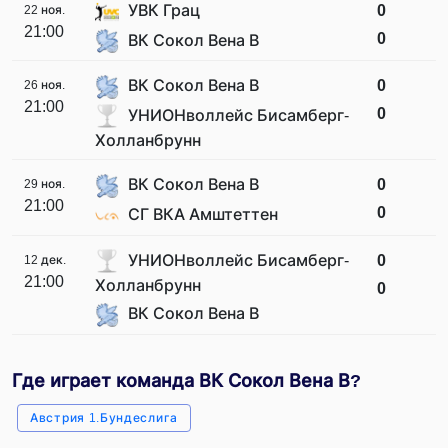
УВК Грац
0
22 ноя.
21:00
0
ВК Сокол Вена В
ВК Сокол Вена В
0
26 ноя.
21:00
0
УНИОНволлейс Бисамберг-
Холланбрунн
ВК Сокол Вена В
0
29 ноя.
21:00
0
СГ ВКА Амштеттен
УНИОНволлейс Бисамберг-
0
12 дек.
21:00
Холланбрунн
0
ВК Сокол Вена В
Где играет команда ВК Сокол Вена В?
Австрия 1.Бундеслига