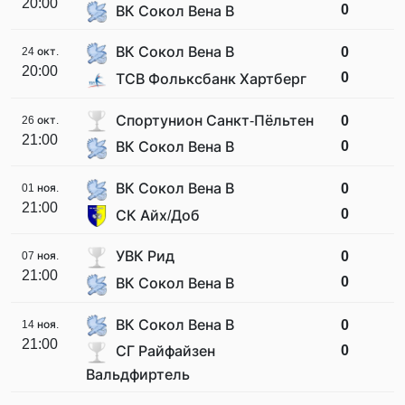
20:00
0
ВК Сокол Вена В
ВК Сокол Вена В
0
24 окт.
20:00
0
ТСВ Фольксбанк Хартберг
Спортунион Санкт-Пёльтен
0
26 окт.
21:00
0
ВК Сокол Вена В
ВК Сокол Вена В
0
01 ноя.
21:00
0
СК Айх/Доб
УВК Рид
0
07 ноя.
21:00
0
ВК Сокол Вена В
ВК Сокол Вена В
0
14 ноя.
21:00
0
СГ Райфайзен
Вальдфиртель