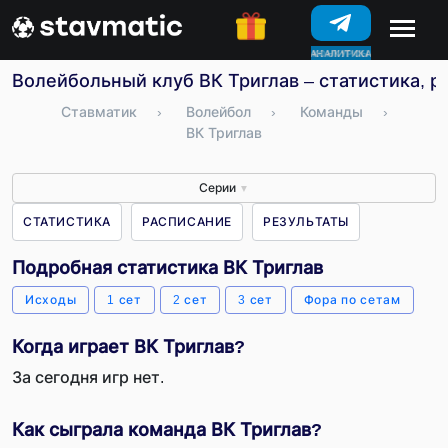
КОНКУРСЫ
Волейбольный клуб ВК Триглав – статистика, р
Ставматик
›
Волейбол
›
Команды
›
ВК Триглав
Серии
▼
СТАТИСТИКА
РАСПИСАНИЕ
РЕЗУЛЬТАТЫ
Подробная статистика ВК Триглав
Исходы
1 сет
2 сет
3 сет
Фора по сетам
Когда играет ВК Триглав?
За сегодня игр нет.
Как сыграла команда ВК Триглав?