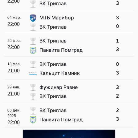
22:00
3
ВК Триглав
МТБ Марибор
3
04 мар.
22:00
0
ВК Триглав
ВК Триглав
1
25 фев.
22:00
3
Панвита Помград
ВК Триглав
0
18 фев.
21:00
3
Кальцит Камник
Фужинар Равне
3
29 янв.
21:00
2
ВК Триглав
ВК Триглав
2
03 дек.
2025
3
Панвита Помград
22:00