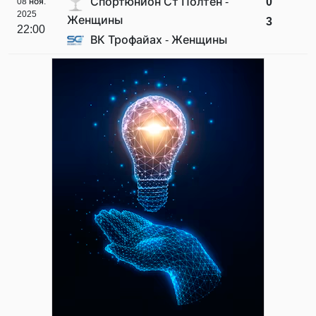
Спортюнион Ст Полтен -
0
08 ноя.
2025
Женщины
3
22:00
ВК Трофайах - Женщины