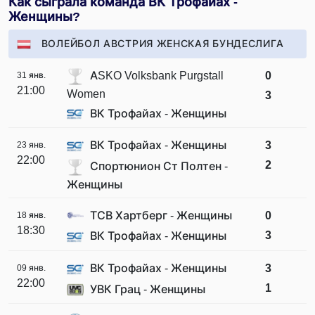
Как сыграла команда ВК Трофайах -
Женщины?
ВОЛЕЙБОЛ АВСТРИЯ ЖЕНСКАЯ БУНДЕСЛИГА
ASKO Volksbank Purgstall
0
31 янв.
21:00
Women
3
ВК Трофайах - Женщины
ВК Трофайах - Женщины
3
23 янв.
22:00
2
Спортюнион Ст Полтен -
Женщины
ТСВ Хартберг - Женщины
0
18 янв.
18:30
3
ВК Трофайах - Женщины
ВК Трофайах - Женщины
3
09 янв.
22:00
1
УВК Грац - Женщины