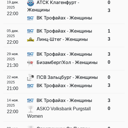
АТСК Клагенфурт -
0
19 дек.
2025
Женщины
3
22:00
ВК Трофайах - Женщины
ВК Трофайах - Женщины
1
05 дек.
2025
3
Линц-Штег - Женщины
22:00
ВК Трофайах - Женщины
3
29 ноя.
2025
0
Бизамберг/Хол - Женщины
21:30
ПСВ Зальцбург - Женщины
0
22 ноя.
2025
3
ВК Трофайах - Женщины
21:00
ВК Трофайах - Женщины
3
14 ноя.
2025
0
ASKO Volksbank Purgstall
22:00
Women