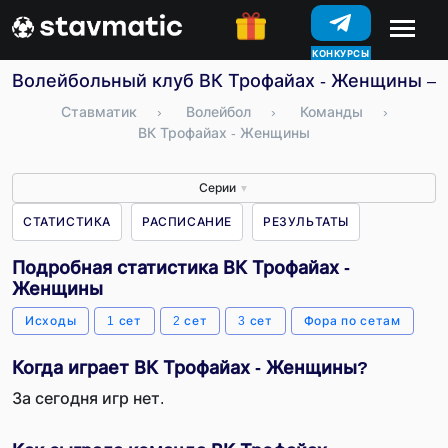
КОНКУРСЫ
Волейбольный клуб ВК Трофайах - Женщины – с
Ставматик
›
Волейбол
›
Команды
›
ВК Трофайах - Женщины
Серии
▼
СТАТИСТИКА
РАСПИСАНИЕ
РЕЗУЛЬТАТЫ
Подробная статистика ВК Трофайах -
Женщины
Исходы
1 сет
2 сет
3 сет
Фора по сетам
Когда играет ВК Трофайах - Женщины?
За сегодня игр нет.