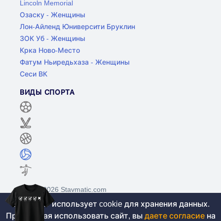
Lincoln Memorial
Озаску - Женщины
Лон-Айленд Юниверсити Бруклин
ЗОК Уб - Женщины
Крка Ново-Место
Фатум Ньиредьхаза - Женщины
Сеси ВК
ВИДЫ СПОРТА
©2017-2026 Stavmatic.com
Этот сайт использует cookie для хранения данных.
Продолжая использовать сайт, вы
даете согласие
на
Для лиц старше 18 лет. На сайте не