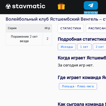
ПРОГНОЗЫ
Волейбольный клуб Ястшембский Венгель – ст
Серия
Игр
СТАТИСТИКА
РАСПИСАН
Поражение 2 сет
2
Подробная статистик
везде
Исходы
1 сет
2 сет
Когда играет Ястшем
За сегодня игр нет.
Где играет команда 
Польща - Плюс-лига
Как сыграла команда