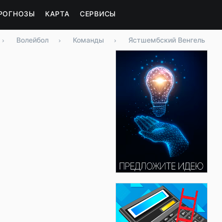
РОГНОЗЫ
КАРТА
СЕРВИСЫ
›
Волейбол
›
Команды
›
Ястшембский Венгель