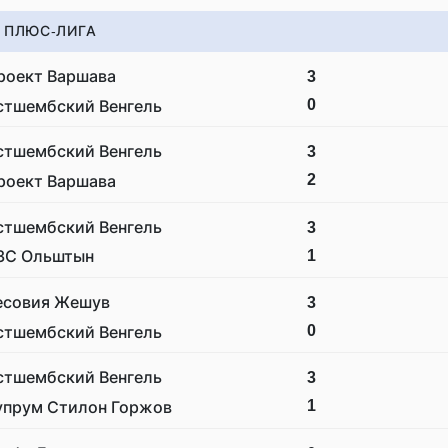
 ПЛЮС-ЛИГА
роект Варшава
3
0
стшембский Венгель
стшембский Венгель
3
2
роект Варшава
стшембский Венгель
3
1
ЗС Ольштын
есовия Жешув
3
0
стшембский Венгель
стшембский Венгель
3
1
упрум Стилон Горжов