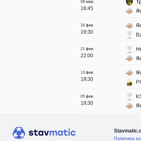
Т
08 мар.
16:45
Я
Я
26 фев.
19:30
B
Н
21 фев.
22:00
Я
Я
13 фев.
19:30
P
K
05 фев.
19:30
Я
Stavmatic
Политика к