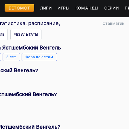
БЕТОМОТ
ЛИГИ
ИГРЫ
КОМАНДЫ
СЕРИИ
П
атистика, расписание, результаты
Ставматик
ИЕ
РЕЗУЛЬТАТЫ
а Ястшембский Венгель
3 сет
Фора по сетам
бский Венгель?
Ястшембский Венгель?
 Ястшембский Венгель?