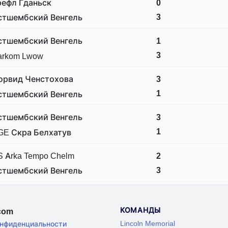
рефл Гданьск
0
3
стшембский Венгель
стшембский Венгель
1
3
arkom Lwow
орвид Ченстохова
3
1
стшембский Венгель
стшембский Венгель
3
1
GE Скра Белхатув
S Arka Tempo Chelm
2
3
стшембский Венгель
КОМАНДЫ
.com
Lincoln Memorial
онфиденциальности