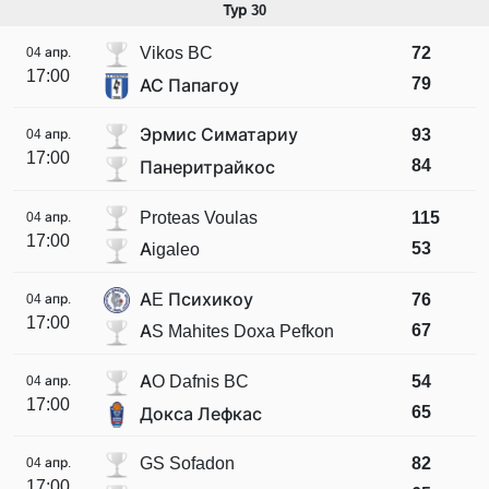
Тур 30
Vikos BC
72
04 апр.
17:00
79
АС Папагоу
Эрмис Симатариу
93
04 апр.
17:00
84
Панеритрайкос
Proteas Voulas
115
04 апр.
17:00
53
Aigaleo
AE Психикоу
76
04 апр.
17:00
67
AS Mahites Doxa Pefkon
AO Dafnis BC
54
04 апр.
17:00
65
Докса Лефкас
GS Sofadon
82
04 апр.
17:00