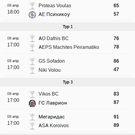
Proteas Voulas
65
08 апр.
18:00
57
AE Психикоу
Тур 1
AO Dafnis BC
76
08 апр.
17:00
78
AEPS Machites Peiramatiko
GS Sofadon
86
08 апр.
17:00
47
Niki Volou
Тур 3
Vikos BC
83
08 апр.
17:00
87
ГС Лаврион
Мегаридас
91
08 апр.
17:00
89
ASA Koroivos