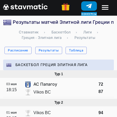
КОНКУРСЫ
Результаты матчей Элитной лиги Греции по
Ставматик
›
Баскетбол
›
Лиги
›
Греция - Элитная лига
›
Результаты
Расписание
Результаты
Таблица
БАСКЕТБОЛ ГРЕЦИЯ ЭЛИТНАЯ ЛИГА
Тур 1
АС Папагоу
72
03 мая
18:15
87
Vikos BC
Тур 2
Vikos BC
94
01 мая