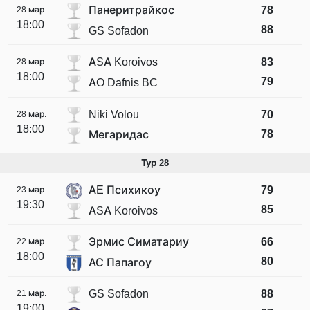
Панеритрайкос
78
28 мар.
18:00
88
GS Sofadon
ASA Koroivos
83
28 мар.
18:00
79
AO Dafnis BC
Niki Volou
70
28 мар.
18:00
78
Мегаридас
Тур 28
AE Психикоу
79
23 мар.
19:30
85
ASA Koroivos
Эрмис Симатариу
66
22 мар.
18:00
80
АС Папагоу
GS Sofadon
88
21 мар.
19:00