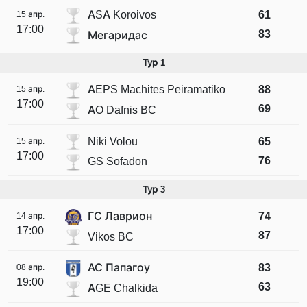
ASA Koroivos
61
15 апр.
17:00
83
Мегаридас
Тур 1
AEPS Machites Peiramatiko
88
15 апр.
17:00
69
AO Dafnis BC
Niki Volou
65
15 апр.
17:00
76
GS Sofadon
Тур 3
ГС Лаврион
74
14 апр.
17:00
87
Vikos BC
АС Папагоу
83
08 апр.
19:00
63
AGE Chalkida