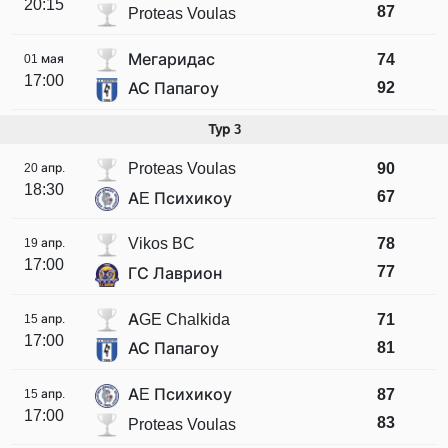
20:15
87
Proteas Voulas
Мегаридас
74
01 мая
17:00
92
АС Папагоу
Тур 3
Proteas Voulas
90
20 апр.
18:30
67
AE Психикоу
Vikos BC
78
19 апр.
17:00
77
ГС Лаврион
AGE Chalkida
71
15 апр.
17:00
81
АС Папагоу
AE Психикоу
87
15 апр.
17:00
83
Proteas Voulas