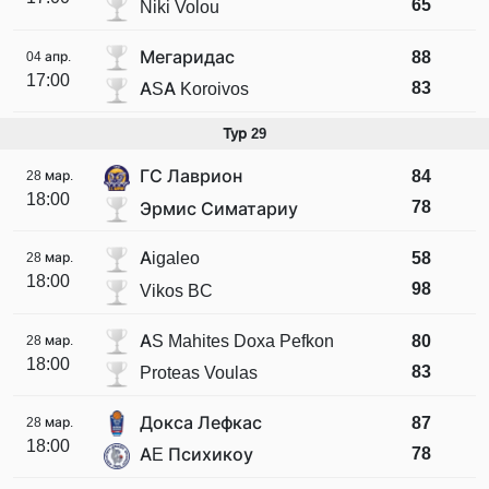
65
Niki Volou
Мегаридас
88
04 апр.
17:00
83
ASA Koroivos
Тур 29
ГС Лаврион
84
28 мар.
18:00
78
Эрмис Симатариу
Aigaleo
58
28 мар.
18:00
98
Vikos BC
AS Mahites Doxa Pefkon
80
28 мар.
18:00
83
Proteas Voulas
Докса Лефкас
87
28 мар.
18:00
78
AE Психикоу