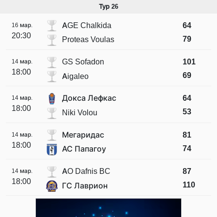
Тур 26
AGE Chalkida
64
16 мар.
20:30
79
Proteas Voulas
GS Sofadon
101
14 мар.
18:00
69
Aigaleo
Докса Лефкас
64
14 мар.
18:00
53
Niki Volou
Мегаридас
81
14 мар.
18:00
74
АС Папагоу
AO Dafnis BC
87
14 мар.
18:00
110
ГС Лаврион