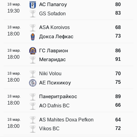
АС Папагоу
80
18 мар.
19:30
83
GS Sofadon
ASA Koroivos
68
18 мар.
18:00
73
Докса Лефкас
ГС Лаврион
86
18 мар.
18:00
91
Мегаридас
Niki Volou
70
18 мар.
18:00
75
AE Психикоу
Панеритрайкос
89
18 мар.
18:00
66
AO Dafnis BC
AS Mahites Doxa Pefkon
64
18 мар.
18:00
72
Vikos BC