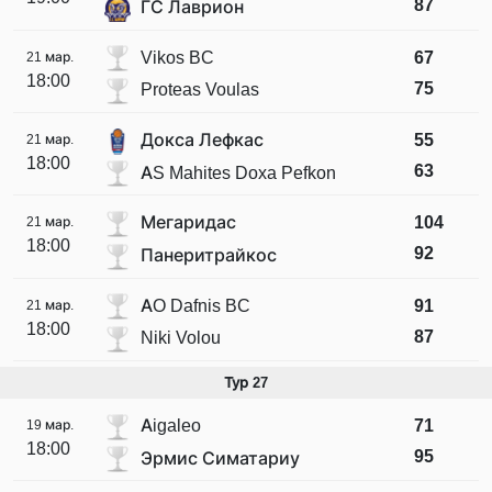
87
ГС Лаврион
Vikos BC
67
21 мар.
18:00
75
Proteas Voulas
Докса Лефкас
55
21 мар.
18:00
63
AS Mahites Doxa Pefkon
Мегаридас
104
21 мар.
18:00
92
Панеритрайкос
AO Dafnis BC
91
21 мар.
18:00
87
Niki Volou
Тур 27
Aigaleo
71
19 мар.
18:00
95
Эрмис Симатариу