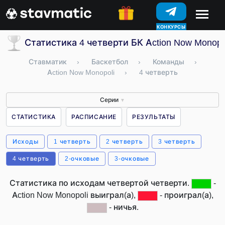
КОНКУРСЫ
Статистика 4 четверти БК Action Now Monopo
Ставматик
›
Баскетбол
›
Команды
›
Action Now Monopoli
›
4 четверть
Серии
▼
СТАТИСТИКА
РАСПИСАНИЕ
РЕЗУЛЬТАТЫ
Исходы
1 четверть
2 четверть
3 четверть
4 четверть
2-очковые
3-очковые
Статистика по исходам четвертой четверти.
-
Action Now Monopoli выиграл(а),
- проиграл(а),
- ничья.