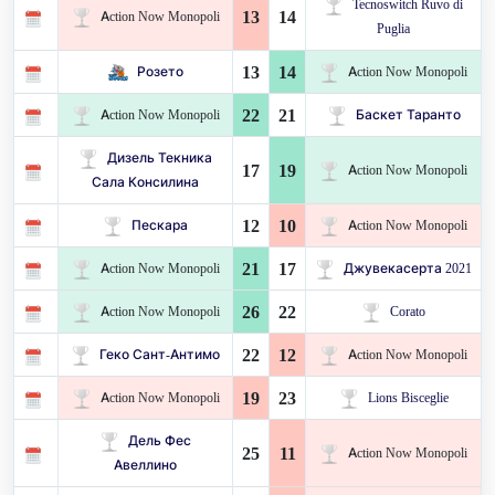
Tecnoswitch Ruvo di
13
14
Action Now Monopoli
Puglia
13
14
Розето
Action Now Monopoli
22
21
Action Now Monopoli
Баскет Таранто
Дизель Текника
17
19
Action Now Monopoli
Сала Консилина
12
10
Пескара
Action Now Monopoli
21
17
Action Now Monopoli
Джувекасерта 2021
26
22
Action Now Monopoli
Corato
22
12
Геко Сант-Антимо
Action Now Monopoli
19
23
Action Now Monopoli
Lions Bisceglie
Дель Фес
25
11
Action Now Monopoli
Авеллино