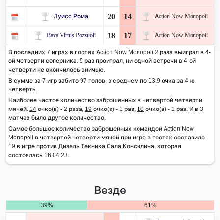
20
14
Луисс Рома
Action Now Monopoli
18
17
Bava Virtus Pozzuoli
Action Now Monopoli
В последних 7 играх в гостях Action Now Monopoli 2 раза выиграл в 4-
ой четверти соперника. 5 раз проиграл, ни одной встречи в 4-ой
четверти не окончилось вничью.
В сумме за 7 игр забито 97 голов, в среднем по 13,9 очка за 4-ю
четверть.
Наиболее частое количество заброшенных в четвертой четверти
мячей:
14
очко(в) - 2 раза,
19
очко(в) - 1 раз,
10
очко(в) - 1 раз. И в 3
матчах было другое количество.
Самое большое количество заброшенных командой Action Now
Monopoli в четвертой четверти мячей при игре в гостях составило
19 в игре против Дизель Текника Сала Консилина, которая
состоялась 16.04.23.
Везде
39%
61%