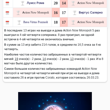
20
14
Луисс Рома
Action Now Monopoli
16
17
Action Now Monopoli
Виртус Салерно
18
17
Bava Virtus Pozzuoli
Action Now Monopoli
В последних 13 играх на выезде и дома Action Now Monopoli 5 раз
выиграл в 4-ой четверти соперника. 8 раз проиграл, ни одной
встречи в 4-ой четверти не окончилось вничью.
В сумме за 13 игр забито 214 голов, в среднем по 16,5 очка за 4-ю
четверть.
Наиболее частое количество заброшенных в четвертой четверти
мячей:
19
очко(в) - 2 раза,
14
очко(в) - 2 раза,
13
очко(в) - 1 раз. И в 8
матчах было другое количество.
Самое большое количество заброшенных командой Action Now
Monopoli в четвертой четверти мячей при игре на выезде и дома
составило 26 в игре против Corato, которая состоялась 26.03.23.