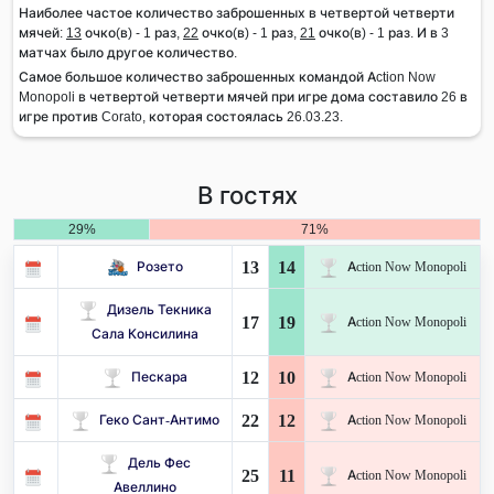
Наиболее частое количество заброшенных в четвертой четверти
мячей:
13
очко(в) - 1 раз,
22
очко(в) - 1 раз,
21
очко(в) - 1 раз. И в 3
матчах было другое количество.
Самое большое количество заброшенных командой Action Now
Monopoli в четвертой четверти мячей при игре дома составило 26 в
игре против Corato, которая состоялась 26.03.23.
В гостях
29%
71%
13
14
Розето
Action Now Monopoli
Дизель Текника
17
19
Action Now Monopoli
Сала Консилина
12
10
Пескара
Action Now Monopoli
22
12
Геко Сант-Антимо
Action Now Monopoli
Дель Фес
25
11
Action Now Monopoli
Авеллино