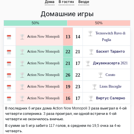
Дома
В гостях
Везде
Домашние игры
50%
50%
Tecnoswitch Ruvo di
13
14
Action Now Monopoli
Puglia
22
21
Action Now Monopoli
Баскет Таранто
21
17
Action Now Monopoli
Джувекасерта 2021
26
22
Action Now Monopoli
Corato
19
23
Action Now Monopoli
Lions Bisceglie
16
17
Action Now Monopoli
Виртус Салерно
В последних 6 играх дома Action Now Monopoli 3 раза выиграл в 4-ой
четверти соперника. 3 раза проиграл, ни одной встречи в 4-ой
четверти не окончилось вничью.
В сумме за 6 игр забито 117 голов, в среднем по 19,5 очка за 4-ю
четверть.