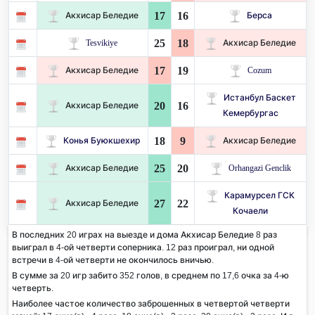
17
16
Акхисар Беледие
Берса
25
18
Tesvikiye
Акхисар Беледие
17
19
Акхисар Беледие
Cozum
Истанбул Баскет
20
16
Акхисар Беледие
Кемербургас
18
9
Конья Буюкшехир
Акхисар Беледие
25
20
Акхисар Беледие
Orhangazi Genclik
Карамурсел ГСК
27
22
Акхисар Беледие
Кочаели
В последних 20 играх на выезде и дома Акхисар Беледие 8 раз
выиграл в 4-ой четверти соперника. 12 раз проиграл, ни одной
встречи в 4-ой четверти не окончилось вничью.
В сумме за 20 игр забито 352 голов, в среднем по 17,6 очка за 4-ю
четверть.
Наиболее частое количество заброшенных в четвертой четверти