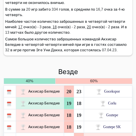
четверти не окончилось вничью.
В сумме за 20 игр забито 334 голов, в среднем по 16,7 очка за 4-ю
четверть.
Наиболее частое количество заброшенных в четвертой четверти
мячей:
17
очко(в) - 3 раза,
18
очко(в) - 2 раза,
20
очко(в) - 2 раза. И в
13 матчах было другое количество.
Самое большое количество заброшенных командой Акхисар
Беледие в четвертой четверти мячей при игре в гостях составило
32 в игре против Эге Уни Дакка, которая состоялась 07.04.23.
Везде
40%
60%
20
23
Акхисар Беледие
Gocekspor
19
18
Акхисар Беледие
Corlu
18
19
Акхисар Беледие
Goztepe
18
19
Акхисар Беледие
Goztepe SK