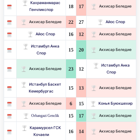
Кахраманмарас
18
17
Акхисар Беледие
Генчликспор
22
27
Акхисар Беледие
Айос Спор
16
12
Айос Спор
Акхисар Беледие
Истамбул Анка
15
20
Акхисар Беледие
Спор
Истамбул Анка
23
12
Акхисар Беледие
Спор
Истанбул Баскет
15
13
Акхисар Беледие
Кемербургас
6
15
Акхисар Беледие
Конья Буюкшехир
15
17
Orhangazi Genclik
Акхисар Беледие
Карамурсел ГСК
16
14
Акхисар Беледие
Кочаели