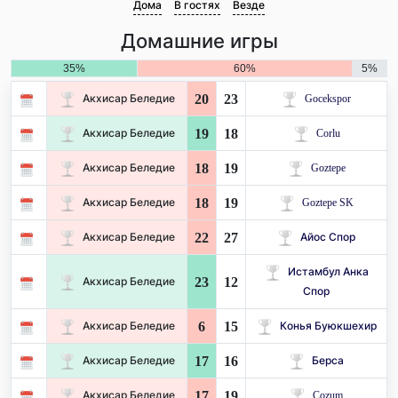
Дома
В гостях
Везде
Домашние игры
35%
60%
5%
20
23
Акхисар Беледие
Gocekspor
19
18
Акхисар Беледие
Corlu
18
19
Акхисар Беледие
Goztepe
18
19
Акхисар Беледие
Goztepe SK
22
27
Акхисар Беледие
Айос Спор
Истамбул Анка
23
12
Акхисар Беледие
Спор
6
15
Акхисар Беледие
Конья Буюкшехир
17
16
Акхисар Беледие
Берса
17
19
Акхисар Беледие
Cozum