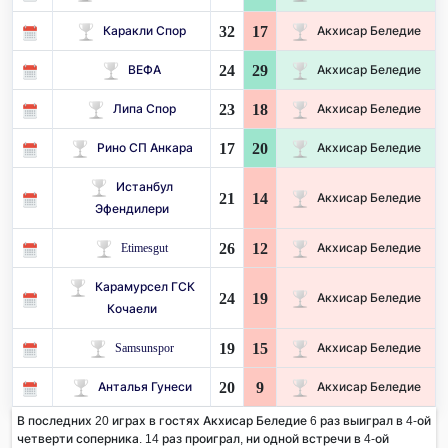
32
17
Каракли Спор
Акхисар Беледие
24
29
ВЕФА
Акхисар Беледие
23
18
Липа Спор
Акхисар Беледие
17
20
Рино СП Анкара
Акхисар Беледие
Истанбул
21
14
Акхисар Беледие
Эфендилери
26
12
Etimesgut
Акхисар Беледие
Карамурсел ГСК
24
19
Акхисар Беледие
Кочаели
19
15
Samsunspor
Акхисар Беледие
20
9
Анталья Гунеси
Акхисар Беледие
В последних 20 играх в гостях Акхисар Беледие 6 раз выиграл в 4-ой
четверти соперника. 14 раз проиграл, ни одной встречи в 4-ой