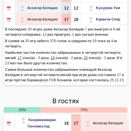
12
12
Акхисар Беледие
Кукурова Уни
17
20
Акхисар Беледие
Каракли Спор
В последних 20 играх дома Акхисар Беледие 7 раз выиграл в 4-ой
четверти соперника. 12 раз проиграл, 1 раз сыграл вничью.
В сумме за 20 игр забито 379 голов, в среднем по 19 очка за 4-ю
четверть.
Наиболее частое количество заброшенных в четвертой четверти
мячей:
17
очко(в) - 3 раза,
18
очко(в) - 2 раза,
20
очко(в) - 2 раза. И в
13 матчах было другое количество.
Самое большое количество заброшенных командой Акхисар
Беледие в четвертой четверти мячей при игре дома составило 27 в
игре против Карамурсел ГСК Кочаели, которая состоялась 25.11.23.
В гостях
30%
70%
Кахраманмарас
18
17
Акхисар Беледие
Генчликспор