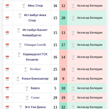
16
12
Айос Спор
Акхисар Беледие
Истамбул Анка
15
20
Акхисар Беледие
Спор
Истанбул Баскет
15
13
Акхисар Беледие
Кемербургас
15
17
Orhangazi Genclik
Акхисар Беледие
Карамурсел ГСК
16
14
Акхисар Беледие
Кочаели
25
18
Tesvikiye
Акхисар Беледие
18
9
Конья Буюкшехир
Акхисар Беледие
5
10
Берса
Акхисар Беледие
29
19
Cozum
Акхисар Беледие
13
32
Эге Уни Дакка
Акхисар Беледие