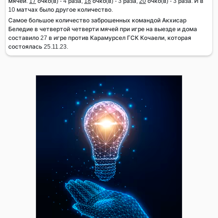
мячей:
17
очко(в) - 4 раза,
18
очко(в) - 3 раза,
20
очко(в) - 3 раза. И в
10 матчах было другое количество.
Самое большое количество заброшенных командой Акхисар
Беледие в четвертой четверти мячей при игре на выезде и дома
составило 27 в игре против Карамурсел ГСК Кочаели, которая
состоялась 25.11.23.