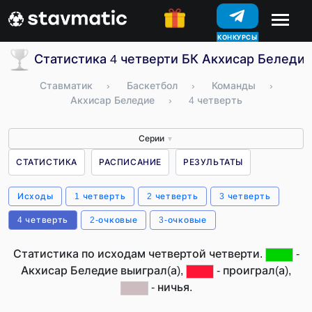
КОНКУРСЫ
Статистика 4 четверти БК Акхисар Беледие
Ставматик
›
Баскетбол
›
Команды
›
Акхисар Беледие
›
4 четверть
Серии
▼
СТАТИСТИКА
РАСПИСАНИЕ
РЕЗУЛЬТАТЫ
Исходы
1 четверть
2 четверть
3 четверть
4 четверть
2-очковые
3-очковые
Статистика по исходам четвертой четверти.
-
Акхисар Беледие выиграл(а),
- проиграл(а),
- ничья.