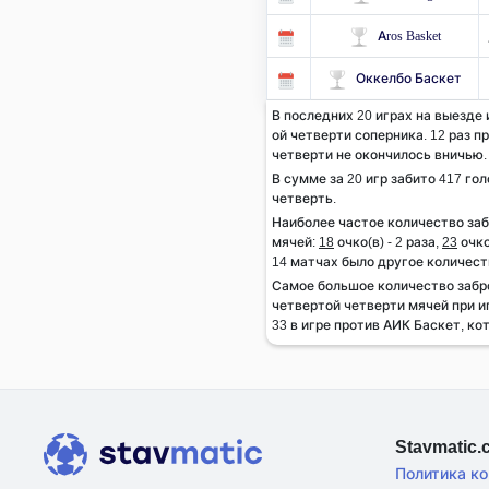
Aros Basket
Оккелбо Баскет
В последних 20 играх на выезде и
ой четверти соперника. 12 раз пр
четверти не окончилось вничью.
В сумме за 20 игр забито 417 гол
четверть.
Наиболее частое количество за
мячей:
18
очко(в) - 2 раза,
23
очко
14 матчах было другое количест
Самое большое количество забр
четвертой четверти мячей при и
33 в игре против АИК Баскет, ко
Stavmatic
Политика к