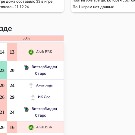
против Akersberga, которая состоя
гре дома составило 33 в игре
оялась 21.12.24.
По 1 играм нет данных.
зде
60%
14
13
Alvik BBK
Веттербигден
23
20
Старс
20
24
Akersberga
26
29
ИК Эос
Веттербигден
21
24
Старс
26
16
Alvik BBK