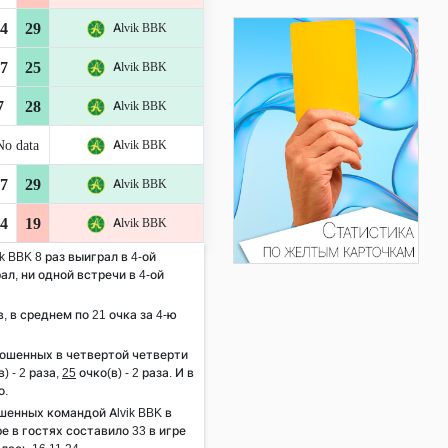
4
29
Alvik BBK
7
25
Alvik BBK
7
28
Alvik BBK
No data
Alvik BBK
7
29
Alvik BBK
4
19
Alvik BBK
k BBK 8 раз выиграл в 4-ой
ал, ни одной встречи в 4-ой
в, в среднем по 21 очка за 4-ю
рошенных в четвертой четверти
) - 2 раза,
25
очко(в) - 2 раза. И в
о.
енных командой Alvik BBK в
е в гостях составило 33 в игре