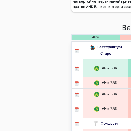
четвертой четверти мячей при и
против АИК Баскет, которая сост
Ве
40%
Веттербигден
Старс
Alvik BBK
Alvik BBK
Alvik BBK
Alvik BBK
Фришусет