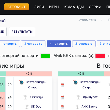
БЕТОМОТ
ЛИГИ
ИГРЫ
КОМАНДЫ
СЕРИИ
П
Ставматик
›
ия)
ИЕ
РЕЗУЛЬТАТЫ
2 четверть
3 четверть
4 четверть
2-очковые
3-очк
четвертой четверти.
- Alvik BBK выиграл(а),
- 
ие игры
В го
45%
45%
Веттербигден
Веттербигден
23
20
1
Старс
Старс
20
24
2
Akersberga
Фришусет
26
29
3
ИК Эос
АИК Баскет