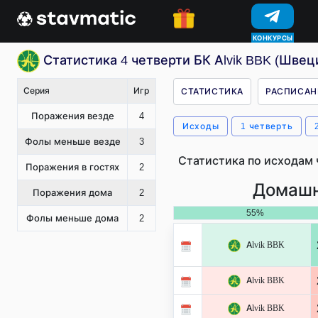
КОНКУРСЫ
Статистика 4 четверти БК Alvik BBK (Швец
Серия
Игр
СТАТИСТИКА
РАСПИСАН
Поражения везде
4
Исходы
1 четверть
Фолы меньше везде
3
Статистика по исходам 
Поражения в гостях
2
Домашн
Поражения дома
2
55%
Фолы меньше дома
2
Alvik BBK
Alvik BBK
Alvik BBK