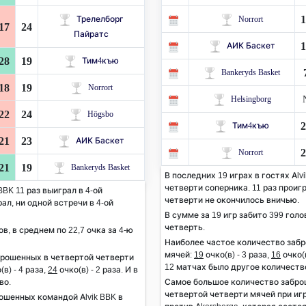
1
Трелелборг
Norrort
17
24
Пайратс
1
АИК Баскет
28
19
Тим4къю
Bankeryds Basket
18
19
Norrort
Helsingborg
22
24
Högsbo
2
Тим4къю
21
23
АИК Баскет
2
Norrort
21
19
Bankeryds Basket
В последних 19 играх в гостях Alvi
четверти соперника. 11 раз проигр
BBK 11 раз выиграл в 4-ой
четверти не окончилось вничью.
ал, ни одной встречи в 4-ой
В сумме за 19 игр забито 399 голо
четверть.
ов, в среднем по 22,7 очка за 4-ю
Наиболее частое количество заб
мячей:
19
очко(в) - 3 раза,
16
очко(в
брошенных в четвертой четверти
12 матчах было другое количеств
(в) - 4 раза,
24
очко(в) - 2 раза. И в
во.
Самое большое количество заброш
четвертой четверти мячей при игр
ошенных командой Alvik BBK в