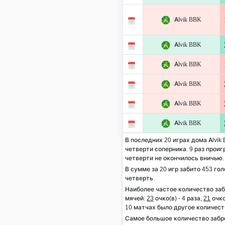
Alvik BBK
Alvik BBK
Alvik BBK
Alvik BBK
Alvik BBK
Alvik BBK
В последних 20 играх дома Alvik 
четверти соперника. 9 раз проигр
четверти не окончилось вничью.
В сумме за 20 игр забито 453 гол
четверть.
Наиболее частое количество за
мячей:
23
очко(в) - 4 раза,
21
очко
10 матчах было другое количест
Самое большое количество забр