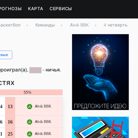
РОГНОЗЫ
КАРТА
СЕРВИСЫ
Баскетбол
›
Команды
›
Alvik BBK
›
4 четверть
овые
проиграл(а),
- ничья.
стях
55%
4
13
Alvik BBK
6
16
Alvik BBK
1
25
Alvik BBK