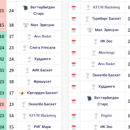
1
Веттербигден
KFUM Blackeberg
21
24
Старс
2
Туреберг Баскет
15
18
Мал. Эресунн
2
Мал. Эресунн
18
17
Aros Basket
2
ИК Эос
24
23
Слога Уппсала
2
Akersberga
32
24
Худдинге
2
Aros Basket
33
29
АИК Баскет
1
Оккелбо Баскет
23
18
Фришусет
1
Худдинге
23
17
Юргорден Баскет
Веттербигден
2
21
23
Оккелбо Баскет
Старс
23
14
1
KFUM Blackeberg
Högsbo
24
15
3
РИГ Марк
ИК Эос