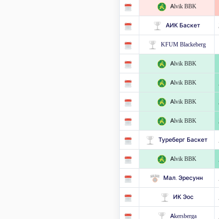
Alvik BBK
АИК Баскет
KFUM Blackeberg
Alvik BBK
Alvik BBK
Alvik BBK
Alvik BBK
Туреберг Баскет
Alvik BBK
Мал. Эресунн
ИК Эос
Akersberga