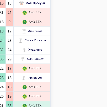
15
18
Мал. Эресунн
31
25
Alvik BBK
18
9
Alvik BBK
18
17
Aros Basket
24
23
Слога Уппсала
32
24
Худдинге
33
29
АИК Баскет
22
18
Alvik BBK
23
18
Фришусет
24
16
Alvik BBK
20
19
Alvik BBK
21
33
Alvik BBK