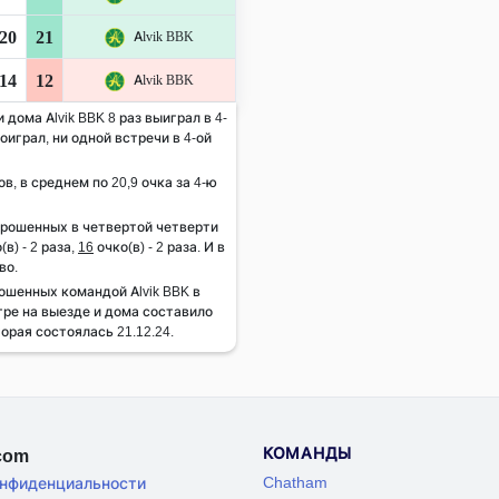
20
21
Alvik BBK
14
12
Alvik BBK
 дома Alvik BBK 8 раз выиграл в 4-
оиграл, ни одной встречи в 4-ой
ов, в среднем по 20,9 очка за 4-ю
брошенных в четвертой четверти
(в) - 2 раза,
16
очко(в) - 2 раза. И в
во.
ошенных командой Alvik BBK в
гре на выезде и дома составило
торая состоялась 21.12.24.
КОМАНДЫ
.com
Chatham
онфиденциальности