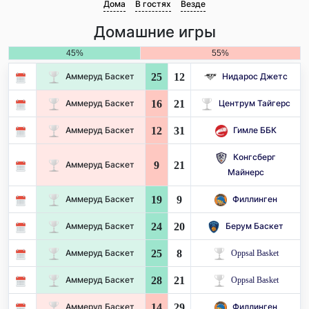
Дома
В гостях
Везде
Домашние игры
45%
55%
25
12
Аммеруд Баскет
Нидарос Джетс
16
21
Аммеруд Баскет
Центрум Тайгерс
12
31
Аммеруд Баскет
Гимле ББК
Конгсберг
9
21
Аммеруд Баскет
Майнерс
19
9
Аммеруд Баскет
Филлинген
24
20
Аммеруд Баскет
Берум Баскет
25
8
Аммеруд Баскет
Oppsal Basket
28
21
Аммеруд Баскет
Oppsal Basket
14
29
Аммеруд Баскет
Филлинген