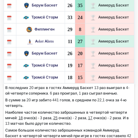
26
35
Берум Баскет
Аммеруд Баскет
33
24
Тромсё Сторм
Аммеруд Баскет
29
8
Филлинген
Аммеруд Баскет
11
27
Asker Aliens
Аммеруд Баскет
26
20
Берум Баскет
Аммеруд Баскет
19
17
Тромсё Сторм
Аммеруд Баскет
18
15
Тромсё Сторм
Аммеруд Баскет
В последних 20 играх в гостях Аммеруд Баскет 13 раз выиграл в 4-
ой четверти соперника. 6 раз проиграл, 1 раз сыграл вничью.
В сумме за 20 игр забито 441 голов, в среднем по 22,1 очка за 4-ю
четверть.
Наиболее частое количество заброшенных в четвертой четверти
мячей:
18
очко(в) - 3 раза,
25
очко(в) - 2 раза,
17
очко(в) - 2 раза. И в
13 матчах было другое количество.
Самое большое количество заброшенных командой Аммеруд
Баскет в четвертой четверти мячей при игре в гостях составило 42