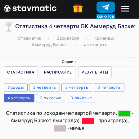
КОНКУРСЫ
Статистика 4 четверти БК Аммеруд Баскет 
Ставматик
›
Баскетбол
›
Команды
›
Аммеруд Баскет
›
4 четверть
Серии
▼
СТАТИСТИКА
РАСПИСАНИЕ
РЕЗУЛЬТАТЫ
Исходы
1 четверть
2 четверть
3 четверть
4 четверть
2-очковые
3-очковые
Статистика по исходам четвертой четверти.
-
Аммеруд Баскет выиграл(а),
- проиграл(а),
- ничья.