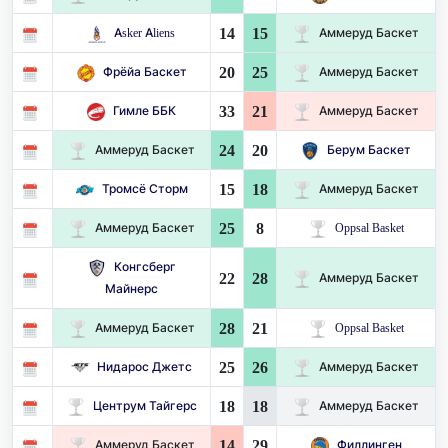
14
15
Asker Aliens
Аммеруд Баскет
20
25
Фрёйа Баскет
Аммеруд Баскет
33
21
Гимле ББК
Аммеруд Баскет
24
20
Аммеруд Баскет
Берум Баскет
15
18
Тромсё Сторм
Аммеруд Баскет
25
8
Аммеруд Баскет
Oppsal Basket
Конгсберг
22
28
Аммеруд Баскет
Майнерс
28
21
Аммеруд Баскет
Oppsal Basket
25
26
Нидарос Джетс
Аммеруд Баскет
18
18
Центрум Тайгерс
Аммеруд Баскет
14
29
Аммеруд Баскет
Филлинген