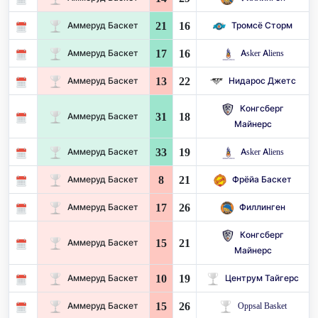
21
16
Аммеруд Баскет
Тромсё Сторм
17
16
Аммеруд Баскет
Asker Aliens
13
22
Аммеруд Баскет
Нидарос Джетс
Конгсберг
31
18
Аммеруд Баскет
Майнерс
33
19
Аммеруд Баскет
Asker Aliens
8
21
Аммеруд Баскет
Фрёйа Баскет
17
26
Аммеруд Баскет
Филлинген
Конгсберг
15
21
Аммеруд Баскет
Майнерс
10
19
Аммеруд Баскет
Центрум Тайгерс
15
26
Аммеруд Баскет
Oppsal Basket