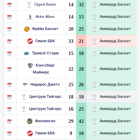
14
32
Oppsal Basket
Аммеруд Баскет
14
15
Asker Aliens
Аммеруд Баскет
20
25
Фрёйа Баскет
Аммеруд Баскет
33
21
Гимле ББК
Аммеруд Баскет
15
18
Тромсё Сторм
Аммеруд Баскет
Конгсберг
22
28
Аммеруд Баскет
Майнерс
25
26
Нидарос Джетс
Аммеруд Баскет
18
18
Центрум Тайгерс
Аммеруд Баскет
16
25
Центрум Тайгерс
Аммеруд Баскет
29
42
Филлинген
Аммеруд Баскет
9
10
Гимле ББК
Аммеруд Баскет