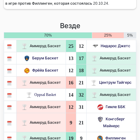
в игре против Филлинген, которая состоялась 20.10.24.
Везде
70%
25%
5%
25
12
Аммеруд Баскет
Нидарос Джетс
13
17
Берум Баскет
Аммеруд Баскет
12
18
Фрёйа Баскет
Аммеруд Баскет
16
21
Аммеруд Баскет
Центрум Тайгерс
14
32
Oppsal Basket
Аммеруд Баскет
12
31
Аммеруд Баскет
Гимле ББК
Конгсберг
9
21
Аммеруд Баскет
Майнерс
19
9
Аммеруд Баскет
Филлинген