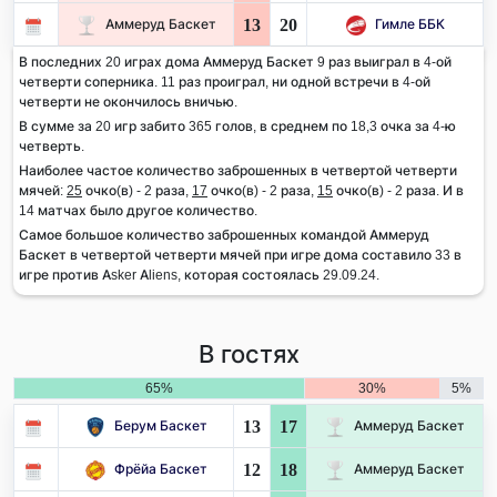
13
20
Аммеруд Баскет
Гимле ББК
В последних 20 играх дома Аммеруд Баскет 9 раз выиграл в 4-ой
четверти соперника. 11 раз проиграл, ни одной встречи в 4-ой
четверти не окончилось вничью.
В сумме за 20 игр забито 365 голов, в среднем по 18,3 очка за 4-ю
четверть.
Наиболее частое количество заброшенных в четвертой четверти
мячей:
25
очко(в) - 2 раза,
17
очко(в) - 2 раза,
15
очко(в) - 2 раза. И в
14 матчах было другое количество.
Самое большое количество заброшенных командой Аммеруд
Баскет в четвертой четверти мячей при игре дома составило 33 в
игре против Asker Aliens, которая состоялась 29.09.24.
В гостях
65%
30%
5%
13
17
Берум Баскет
Аммеруд Баскет
12
18
Фрёйа Баскет
Аммеруд Баскет