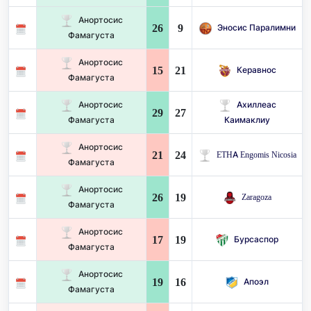
Анортосис
26
9
Эносис Паралимни
Фамагуста
Анортосис
15
21
Керавнос
Фамагуста
Анортосис
Ахиллеас
29
27
Фамагуста
Каимаклиу
Анортосис
21
24
ETHA Engomis Nicosia
Фамагуста
Анортосис
26
19
Zaragoza
Фамагуста
Анортосис
17
19
Бурсаспор
Фамагуста
Анортосис
19
16
Апоэл
Фамагуста