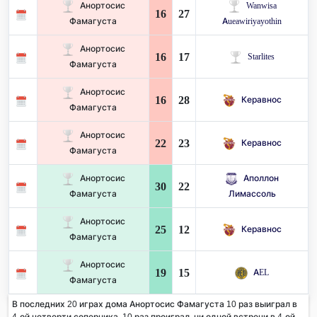
Анортосис
Wanwisa
16
27
Фамагуста
Aueawiriyayothin
Анортосис
16
17
Starlites
Фамагуста
Анортосис
16
28
Керавнос
Фамагуста
Анортосис
22
23
Керавнос
Фамагуста
Анортосис
Аполлон
30
22
Фамагуста
Лимассоль
Анортосис
25
12
Керавнос
Фамагуста
Анортосис
19
15
AEL
Фамагуста
В последних 20 играх дома Анортосис Фамагуста 10 раз выиграл в
4-ой четверти соперника. 10 раз проиграл, ни одной встречи в 4-ой