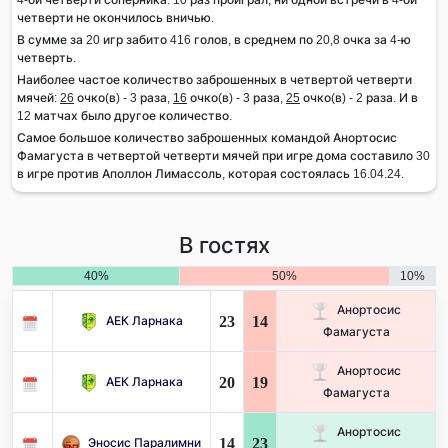
четверти не окончилось вничью.
В сумме за 20 игр забито 416 голов, в среднем по 20,8 очка за 4-ю
четверть.
Наиболее частое количество заброшенных в четвертой четверти
мячей:
26
очко(в) - 3 раза,
16
очко(в) - 3 раза,
25
очко(в) - 2 раза. И в
12 матчах было другое количество.
Самое большое количество заброшенных командой Анортосис
Фамагуста в четвертой четверти мячей при игре дома составило 30
в игре против Аполлон Лимассоль, которая состоялась 16.04.24.
В гостях
40%
50%
10%
Анортосис
23
14
АЕК Ларнака
Фамагуста
Анортосис
20
19
АЕК Ларнака
Фамагуста
Анортосис
14
23
Эносис Паралимни