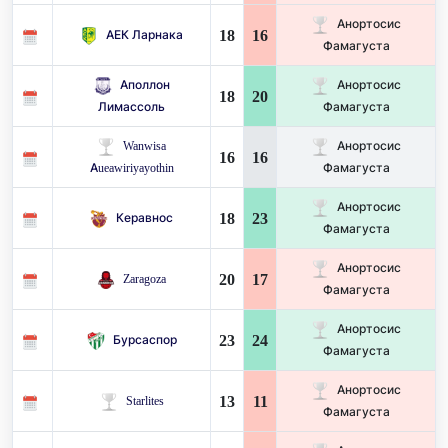
Анортосис
18
16
АЕК Ларнака
Фамагуста
Аполлон
Анортосис
18
20
Лимассоль
Фамагуста
Wanwisa
Анортосис
16
16
Aueawiriyayothin
Фамагуста
Анортосис
18
23
Керавнос
Фамагуста
Анортосис
20
17
Zaragoza
Фамагуста
Анортосис
23
24
Бурсаспор
Фамагуста
Анортосис
13
11
Starlites
Фамагуста