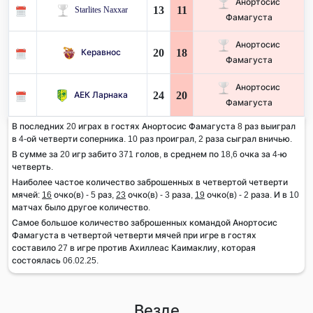
Анортосис
13
11
Starlites Naxxar
Фамагуста
Анортосис
20
18
Керавнос
Фамагуста
Анортосис
24
20
АЕК Ларнака
Фамагуста
В последних 20 играх в гостях Анортосис Фамагуста 8 раз выиграл
в 4-ой четверти соперника. 10 раз проиграл, 2 раза сыграл вничью.
В сумме за 20 игр забито 371 голов, в среднем по 18,6 очка за 4-ю
четверть.
Наиболее частое количество заброшенных в четвертой четверти
мячей:
16
очко(в) - 5 раз,
23
очко(в) - 3 раза,
19
очко(в) - 2 раза. И в 10
матчах было другое количество.
Самое большое количество заброшенных командой Анортосис
Фамагуста в четвертой четверти мячей при игре в гостях
составило 27 в игре против Ахиллеас Каимаклиу, которая
состоялась 06.02.25.
Везде