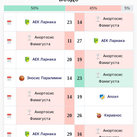
50%
45%
5%
Анортосис
23
14
АЕК Ларнака
Фамагуста
Анортосис
11
27
АЕК Ларнака
Фамагуста
Анортосис
20
19
АЕК Ларнака
Фамагуста
Анортосис
14
23
Эносис Паралимни
Фамагуста
Анортосис
14
19
Апоэл
Фамагуста
Анортосис
20
26
Керавнос
Фамагуста
Анортосис
29
16
АЕК Ларнака