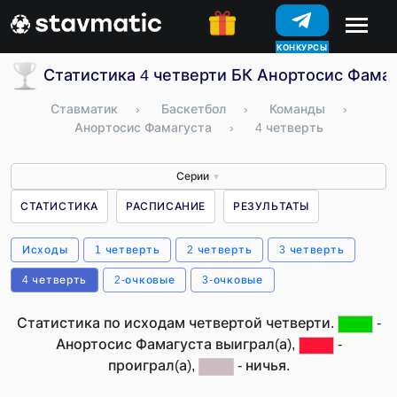
КОНКУРСЫ
Статистика 4 четверти БК Анортосис Фамаг
Ставматик
›
Баскетбол
›
Команды
›
Анортосис Фамагуста
›
4 четверть
Серии
▼
СТАТИСТИКА
РАСПИСАНИЕ
РЕЗУЛЬТАТЫ
Исходы
1 четверть
2 четверть
3 четверть
4 четверть
2-очковые
3-очковые
Статистика по исходам четвертой четверти.
-
Анортосис Фамагуста выиграл(а),
-
проиграл(а),
- ничья.