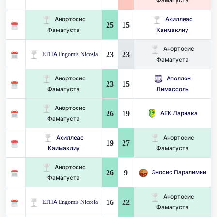
Фамагуста
Анортосис
Ахиллеас
25
15
Фамагуста
Каимаклиу
Анортосис
23
23
ETHA Engomis Nicosia
Фамагуста
Анортосис
Аполлон
23
15
Фамагуста
Лимассоль
Анортосис
26
19
АЕК Ларнака
Фамагуста
Ахиллеас
Анортосис
19
27
Каимаклиу
Фамагуста
Анортосис
26
9
Эносис Паралимни
Фамагуста
Анортосис
16
22
ETHA Engomis Nicosia
Фамагуста