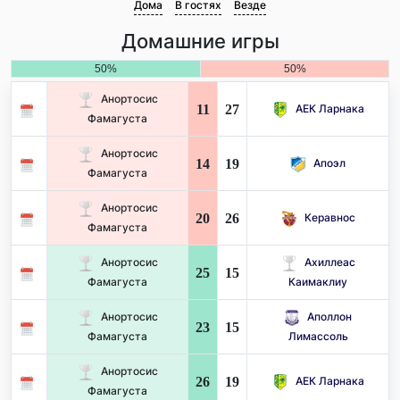
Дома
В гостях
Везде
Домашние игры
50%
50%
Анортосис
11
27
АЕК Ларнака
Фамагуста
Анортосис
14
19
Апоэл
Фамагуста
Анортосис
20
26
Керавнос
Фамагуста
Анортосис
Ахиллеас
25
15
Фамагуста
Каимаклиу
Анортосис
Аполлон
23
15
Фамагуста
Лимассоль
Анортосис
26
19
АЕК Ларнака
Фамагуста