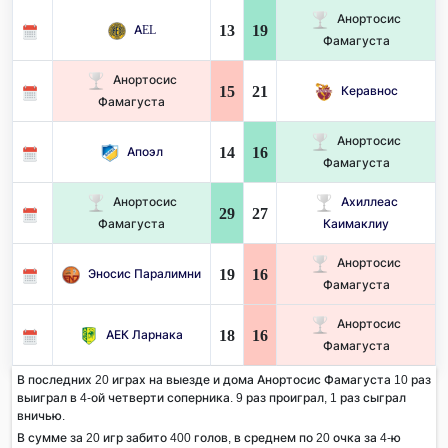
Анортосис
13
19
AEL
Фамагуста
Анортосис
15
21
Керавнос
Фамагуста
Анортосис
14
16
Апоэл
Фамагуста
Анортосис
Ахиллеас
29
27
Фамагуста
Каимаклиу
Анортосис
19
16
Эносис Паралимни
Фамагуста
Анортосис
18
16
АЕК Ларнака
Фамагуста
В последних 20 играх на выезде и дома Анортосис Фамагуста 10 раз
выиграл в 4-ой четверти соперника. 9 раз проиграл, 1 раз сыграл
вничью.
В сумме за 20 игр забито 400 голов, в среднем по 20 очка за 4-ю