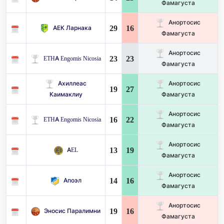
Фамагуста
Анортосис
29
16
АЕК Ларнака
Фамагуста
Анортосис
23
23
ETHA Engomis Nicosia
Фамагуста
Ахиллеас
Анортосис
19
27
Каимаклиу
Фамагуста
Анортосис
16
22
ETHA Engomis Nicosia
Фамагуста
Анортосис
13
19
AEL
Фамагуста
Анортосис
14
16
Апоэл
Фамагуста
Анортосис
19
16
Эносис Паралимни
Фамагуста