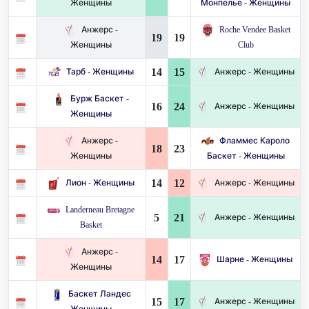
Женщины
Монпелье - Женщины
Анжерс -
Roche Vendee Basket
19
19
Женщины
Club
14
15
Тарб - Женщины
Анжерс - Женщины
Бурж Баскет -
16
24
Анжерс - Женщины
Женщины
Анжерс -
Фламмес Кароло
18
23
Женщины
Баскет - Женщины
14
12
Лион - Женщины
Анжерс - Женщины
Landerneau Bretagne
5
21
Анжерс - Женщины
Basket
Анжерс -
14
17
Шарне - Женщины
Женщины
Баскет Ландес
15
17
Анжерс - Женщины
Женщины