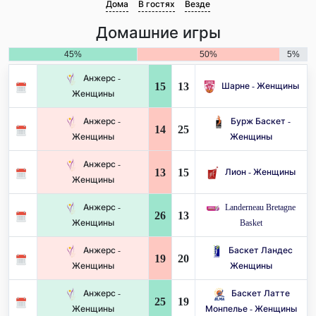
Дома
В гостях
Везде
Домашние игры
45%
50%
5%
Анжерс -
15
13
Шарне - Женщины
Женщины
Анжерс -
Бурж Баскет -
14
25
Женщины
Женщины
Анжерс -
13
15
Лион - Женщины
Женщины
Анжерс -
Landerneau Bretagne
26
13
Женщины
Basket
Анжерс -
Баскет Ландес
19
20
Женщины
Женщины
Анжерс -
Баскет Латте
25
19
Женщины
Монпелье - Женщины