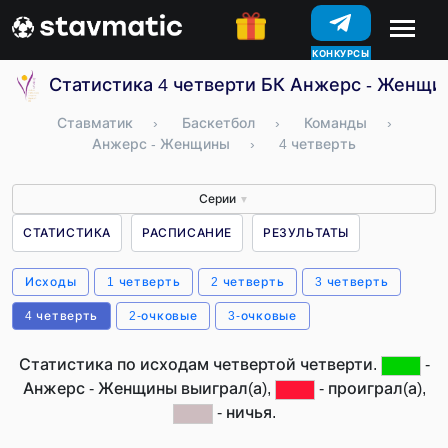
КОНКУРСЫ
Статистика 4 четверти БК Анжерс - Женщи
Ставматик
›
Баскетбол
›
Команды
›
Анжерс - Женщины
›
4 четверть
Серии
▼
СТАТИСТИКА
РАСПИСАНИЕ
РЕЗУЛЬТАТЫ
Исходы
1 четверть
2 четверть
3 четверть
4 четверть
2-очковые
3-очковые
Статистика по исходам четвертой четверти.
-
Анжерс - Женщины выиграл(а),
- проиграл(а),
- ничья.