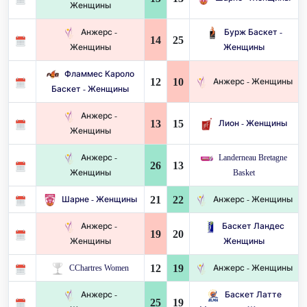
Женщины
Анжерс -
Бурж Баскет -
14
25
Женщины
Женщины
Фламмес Кароло
12
10
Анжерс - Женщины
Баскет - Женщины
Анжерс -
13
15
Лион - Женщины
Женщины
Анжерс -
Landerneau Bretagne
26
13
Женщины
Basket
21
22
Шарне - Женщины
Анжерс - Женщины
Анжерс -
Баскет Ландес
19
20
Женщины
Женщины
12
19
CChartres Women
Анжерс - Женщины
Анжерс -
Баскет Латте
25
19