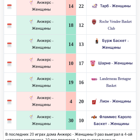
Анжерс -
14
22
Тарб - Женщины
Женщины
Анжерс -
Roche Vendee Basket
18
12
Женщины
Club
Анжерс -
Бурж Баскет -
14
13
Женщины
Женщины
Анжерс -
10
17
Шарне - Женщины
Женщины
Анжерс -
Landerneau Bretagne
19
16
Женщины
Basket
Анжерс -
4
20
Лион - Женщины
Женщины
Анжерс -
Фламмес Кароло
30
10
Женщины
Баскет - Женщины
В последних 20 играх дома Анжерс - Женщины 9 раз выиграл в 4-ой
четверти соперника. 10 раз проиграл, 1 раз сыграл вничью.