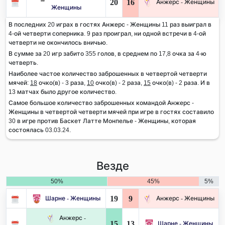
20
16
Анжерс - Женщины
Женщины
В последних 20 играх в гостях Анжерс - Женщины 11 раз выиграл в
4-ой четверти соперника. 9 раз проиграл, ни одной встречи в 4-ой
четверти не окончилось вничью.
В сумме за 20 игр забито 355 голов, в среднем по 17,8 очка за 4-ю
четверть.
Наиболее частое количество заброшенных в четвертой четверти
мячей:
18
очко(в) - 3 раза,
10
очко(в) - 2 раза,
15
очко(в) - 2 раза. И в
13 матчах было другое количество.
Самое большое количество заброшенных командой Анжерс -
Женщины в четвертой четверти мячей при игре в гостях составило
30 в игре против Баскет Латте Монпелье - Женщины, которая
состоялась 03.03.24.
Везде
50%
45%
5%
19
9
Шарне - Женщины
Анжерс - Женщины
Анжерс -
15
13
Шарне - Женщины