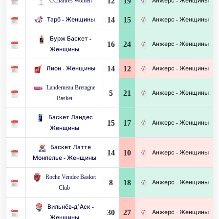
12
19
CChartres Women
Анжерс - Женщины
14
15
Тарб - Женщины
Анжерс - Женщины
Бурж Баскет -
16
24
Анжерс - Женщины
Женщины
14
12
Лион - Женщины
Анжерс - Женщины
Landerneau Bretagne
5
21
Анжерс - Женщины
Basket
Баскет Ландес
15
17
Анжерс - Женщины
Женщины
Баскет Латте
14
10
Анжерс - Женщины
Монпелье - Женщины
Roche Vendee Basket
8
18
Анжерс - Женщины
Club
Вильнёв-д’Аск -
30
27
Анжерс - Женщины
Женщины