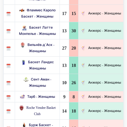
Фламмес Кароло
17
15
Анжерс - Женщины
Баскет - Женщины
Баскет Латте
13
30
Анжерс - Женщины
Монпелье - Женщины
Вильнёв-д’Аск -
27
20
Анжерс - Женщины
Женщины
Баскет Ландес
13
18
Анжерс - Женщины
Женщины
Сент-Аман -
10
26
Анжерс - Женщины
Женщины
9
8
Тарб - Женщины
Анжерс - Женщины
Roche Vendee Basket
14
18
Анжерс - Женщины
Club
Бурж Баскет -