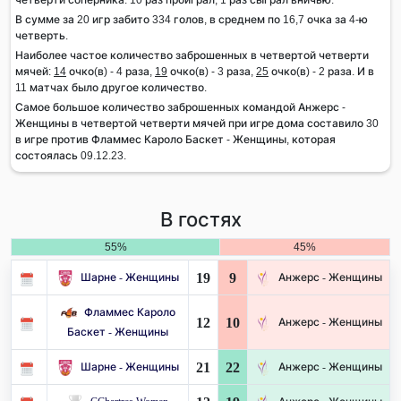
В сумме за 20 игр забито 334 голов, в среднем по 16,7 очка за 4-ю
четверть.
Наиболее частое количество заброшенных в четвертой четверти
мячей:
14
очко(в) - 4 раза,
19
очко(в) - 3 раза,
25
очко(в) - 2 раза. И в
11 матчах было другое количество.
Самое большое количество заброшенных командой Анжерс -
Женщины в четвертой четверти мячей при игре дома составило 30
в игре против Фламмес Кароло Баскет - Женщины, которая
состоялась 09.12.23.
В гостях
55%
45%
19
9
Шарне - Женщины
Анжерс - Женщины
Фламмес Кароло
12
10
Анжерс - Женщины
Баскет - Женщины
21
22
Шарне - Женщины
Анжерс - Женщины