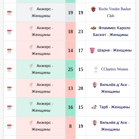
Анжерс -
Roche Vendee Basket
19
19
Женщины
Club
Анжерс -
Фламмес Кароло
18
23
Женщины
Баскет - Женщины
Анжерс -
14
17
Шарне - Женщины
Женщины
Анжерс -
25
15
CChartres Women
Женщины
Анжерс -
Вильнёв-д’Аск -
13
20
Женщины
Женщины
Анжерс -
16
15
Тарб - Женщины
Женщины
Анжерс -
Вильнёв-д’Аск -
8
19
Женщины
Женщины