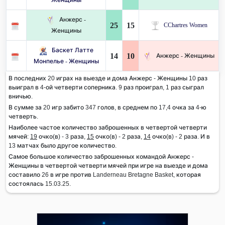
Анжерс -
25
15
CChartres Women
Женщины
Баскет Латте
14
10
Анжерс - Женщины
Монпелье - Женщины
В последних 20 играх на выезде и дома Анжерс - Женщины 10 раз
выиграл в 4-ой четверти соперника. 9 раз проиграл, 1 раз сыграл
вничью.
В сумме за 20 игр забито 347 голов, в среднем по 17,4 очка за 4-ю
четверть.
Наиболее частое количество заброшенных в четвертой четверти
мячей:
19
очко(в) - 3 раза,
15
очко(в) - 2 раза,
14
очко(в) - 2 раза. И в
13 матчах было другое количество.
Самое большое количество заброшенных командой Анжерс -
Женщины в четвертой четверти мячей при игре на выезде и дома
составило 26 в игре против Landerneau Bretagne Basket, которая
состоялась 15.03.25.