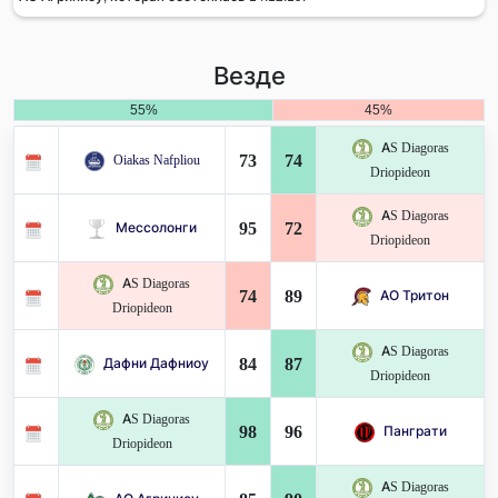
Везде
55%
45%
AS Diagoras
73
74
Oiakas Nafpliou
Driopideon
AS Diagoras
95
72
Мессолонги
Driopideon
AS Diagoras
74
89
АО Тритон
Driopideon
AS Diagoras
84
87
Дафни Дафниоу
Driopideon
AS Diagoras
98
96
Панграти
Driopideon
AS Diagoras