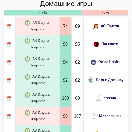
Домашние игры
63%
37%
AS Diagoras
74
89
АО Тритон
Driopideon
AS Diagoras
98
96
Панграти
Driopideon
AS Diagoras
94
82
Oiakas Nafpliou
Driopideon
AS Diagoras
92
82
Дафни Дафниоу
Driopideon
AS Diagoras
100
60
Кавала
Driopideon
AS Diagoras
98
107
Мессолонги
Driopideon
AS Diagoras