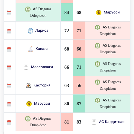
AS Diagoras
84
68
Марусси
Driopideon
AS Diagoras
72
71
Лариса
Driopideon
AS Diagoras
68
66
Кавала
Driopideon
AS Diagoras
66
71
Мессолонги
Driopideon
AS Diagoras
63
56
Кастория
Driopideon
AS Diagoras
80
87
Марусси
Driopideon
AS Diagoras
81
83
АС Кардитсас
Driopideon