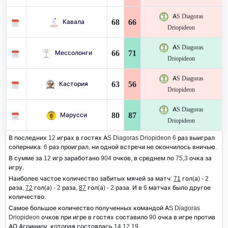
AS Diagoras
68
66
Кавала
Driopideon
AS Diagoras
66
71
Мессолонги
Driopideon
AS Diagoras
63
56
Кастория
Driopideon
AS Diagoras
80
87
Марусси
Driopideon
В последних 12 играх в гостях AS Diagoras Driopideon 6 раз выиграл
соперника. 6 раз проиграл, ни одной встречи не окончилось вничью.
В сумме за 12 игр заработано 904 очков, в среднем по 75,3 очка за
игру.
Наиболее частое количество забитых мячей за матч:
71
гол(а) - 2
раза,
72
гол(а) - 2 раза,
87
гол(а) - 2 раза. И в 6 матчах было другое
количество.
Самое большое количество полученных командой AS Diagoras
Driopideon очков при игре в гостях составило 90 очка в игре против
АО Агриниоу, которая состоялась 14.12.19.