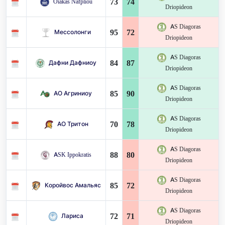
73
74
Oiakas Nafpliou
Driopideon
AS Diagoras
95
72
Мессолонги
Driopideon
AS Diagoras
84
87
Дафни Дафниоу
Driopideon
AS Diagoras
85
90
АО Агриниоу
Driopideon
AS Diagoras
70
78
АО Тритон
Driopideon
AS Diagoras
88
80
ASK Ippokratis
Driopideon
AS Diagoras
85
72
Коройвос Амальяс
Driopideon
AS Diagoras
72
71
Лариса
Driopideon