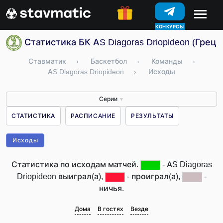
КОНКУРСЫ
Статистика БК AS Diagoras Driopideon (Греци
Ставматик
›
Баскетбол
›
Команды
›
AS Diagoras Driopideon
›
Исходы
Серии
▼
СТАТИСТИКА
РАСПИСАНИЕ
РЕЗУЛЬТАТЫ
Исходы
Статистика по исходам матчей.
- AS Diagoras
Driopideon выиграл(а),
- проиграл(а),
-
ничья.
Дома
В гостях
Везде