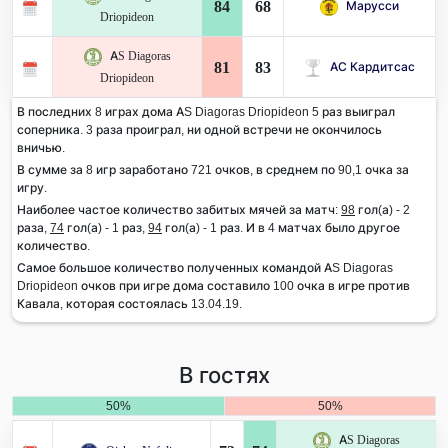
84
68
Марусси
Driopideon
AS Diagoras
81
83
АС Кардитсас
Driopideon
В последних 8 играх дома AS Diagoras Driopideon 5 раз выиграл
соперника. 3 раза проиграл, ни одной встречи не окончилось
вничью.
В сумме за 8 игр заработано 721 очков, в среднем по 90,1 очка за
игру.
Наиболее частое количество забитых мячей за матч:
98
гол(а) - 2
раза,
74
гол(а) - 1 раз,
94
гол(а) - 1 раз. И в 4 матчах было другое
количество.
Самое большое количество полученных командой AS Diagoras
Driopideon очков при игре дома составило 100 очка в игре против
Кавала, которая состоялась 13.04.19.
В гостях
50%
50%
AS Diagoras