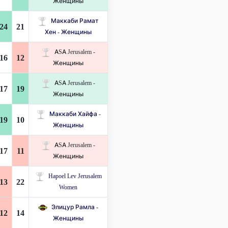
Женщины
Маккаби Рамат
24
21
Хен - Женщины
ASA Jerusalem -
16
12
Женщины
ASA Jerusalem -
17
19
Женщины
Маккаби Хайфа -
19
10
Женщины
ASA Jerusalem -
17
11
Женщины
Hapoel Lev Jerusalem
13
22
Women
Элицур Рамла -
12
14
Женщины