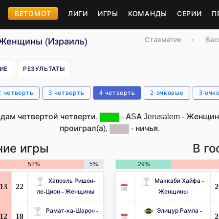
БЕТОМОТ
ЛИГИ
ИГРЫ
КОМАНДЫ
СЕРИИ
П
Ставматик
›
Бас
- Женщины (Израиль)
ИЕ
РЕЗУЛЬТАТЫ
2 четверть
3 четверть
4 четверть
2-очковые
3-очк
одам четвертой четверти.
- ASA Jerusalem - Женщин
проиграл(а),
- ничья.
ие игры
В го
52%
5%
29%
Хапоэль Ришон-
Маккаби Хайфа -
13
22
2
ле-Цион - Женщины
Женщины
Рамат-ха-Шарон -
Элицур Рамла -
12
18
2