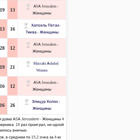
ASA Jerusalem -
19
13
Женщины
Хапоэль Петах-
13
16
Тиква - Женщины
ASA Jerusalem -
28
12
Женщины
Maccabi Ashdod
19
21
Women
ASA Jerusalem -
16
12
Женщины
Элицур Холон -
16
26
Женщины
и дома ASA Jerusalem - Женщины 4
ерника. 16 раз проиграл, ни одной
чилось вничью.
ов, в среднем по 15,2 очка за 4-ю