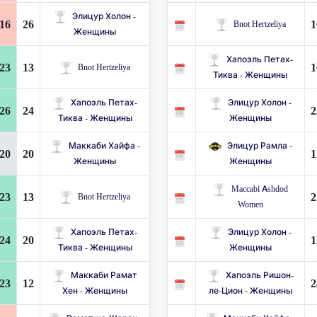
Элицур Холон -
16
26
1
Bnot Hertzeliya
Женщины
Хапоэль Петах-
23
13
1
Bnot Hertzeliya
Тиква - Женщины
Хапоэль Петах-
Элицур Холон -
26
24
2
Тиква - Женщины
Женщины
Маккаби Хайфа -
Элицур Рамла -
20
20
1
Женщины
Женщины
Maccabi Ashdod
23
13
2
Bnot Hertzeliya
Women
Хапоэль Петах-
Элицур Холон -
24
20
1
Тиква - Женщины
Женщины
Маккаби Рамат
Хапоэль Ришон-
23
12
2
Хен - Женщины
ле-Цион - Женщины