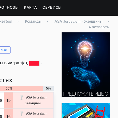
РОГНОЗЫ
КАРТА
СЕРВИСЫ
кетбол
›
Команды
›
ASA Jerusalem - Женщины
›
4 четверть
овые
ы выиграл(а),
-
стях
66%
5%
ASA Jerusalem -
0
19
Женщины
ASA Jerusalem -
6
16