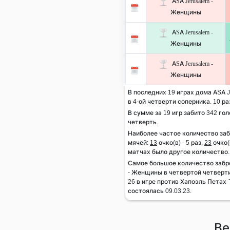
ASA Jerusalem -
Женщины
ASA Jerusalem -
Женщины
ASA Jerusalem -
Женщины
В последних 19 играх дома ASA 
в 4-ой четверти соперника. 10 ра
В сумме за 19 игр забито 342 гол
четверть.
Наиболее частое количество за
мячей:
13
очко(в) - 5 раз,
23
очко(в
матчах было другое количество.
Самое большое количество забр
- Женщины в четвертой четверти
26 в игре против Хапоэль Петах
состоялась 09.03.23.
Ве