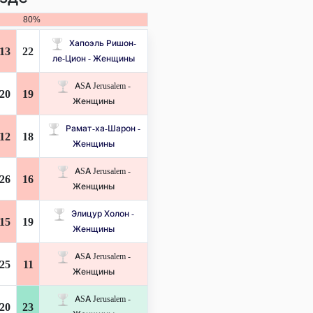
80%
Хапоэль Ришон-
13
22
ле-Цион - Женщины
ASA Jerusalem -
20
19
Женщины
Рамат-ха-Шарон -
12
18
Женщины
ASA Jerusalem -
26
16
Женщины
Элицур Холон -
15
19
Женщины
ASA Jerusalem -
25
11
Женщины
ASA Jerusalem -
20
23