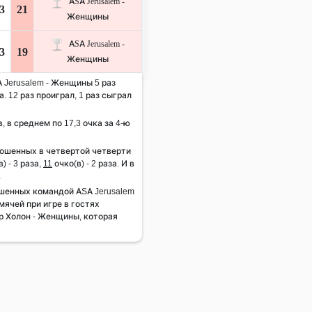
ASA Jerusalem -
3
21
Женщины
ASA Jerusalem -
3
19
Женщины
A Jerusalem - Женщины 5 раз
. 12 раз проиграл, 1 раз сыграл
, в среднем по 17,3 очка за 4-ю
рошенных в четвертой четверти
) - 3 раза,
11
очко(в) - 2 раза. И в
.
шенных командой ASA Jerusalem
мячей при игре в гостях
ур Холон - Женщины, которая