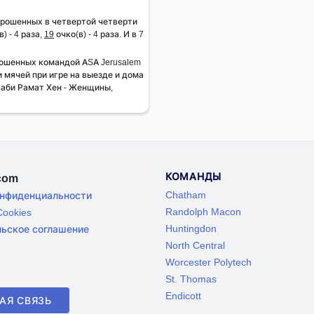
брошенных в четвертой четверти
) - 4 раза,
19
очко(в) - 4 раза. И в 7
ошенных командой ASA Jerusalem
 мячей при игре на выезде и дома
каби Рамат Хен - Женщины,
КОМАНДЫ
.com
Chatham
онфиденциальности
Randolph Macon
ookies
Huntingdon
льское соглашение
North Central
Worcester Polytech
St. Thomas
Endicott
АЯ СВЯЗЬ