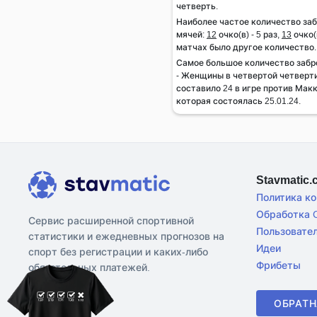
четверть.
Наиболее частое количество за
мячей:
12
очко(в) - 5 раз,
13
очко(в
матчах было другое количество.
Самое большое количество забр
- Женщины в четвертой четверти
составило 24 в игре против Мак
которая состоялась 25.01.24.
Stavmatic
Политика к
Обработка C
Сервис расширенной спортивной
Пользовате
статистики и ежедневных прогнозов на
Идеи
спорт без регистрации и каких-либо
Фрибеты
обязательных платежей.
ОБРАТН