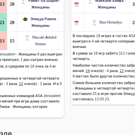
Рамат-ха-Шарон -
Маккаби Хайфа -
13
20
3
Женщины
Женщины
Элицур Рамла -
21
20
2
Bnot Hertzeliya
Женщины
В последних 18 играх в гостях AS
Maccabi Ashdod
13
15
выиграл в 4-ой четверти соперника
Women
вничью.
В сумме за 18 игр забито 312 голов
Jerusalem - Женщины 8 раз выиграл
четверть.
з проиграл, 1 раз сыграл вничью.
Наиболее частое количество заб
ов, в среднем по 18 очка за 4-ю
мячей:
19
очко(в) - 4 раза,
12
очко(в
9 матчах было другое количество
брошенных в четвертой четверти
Самое большое количество забро
) - 3 раза,
12
очко(в) - 2 раза. И в 9
- Женщины в четвертой четверти 
составило 25 в игре против Элиц
ошенных командой ASA Jerusalem
состоялась 13.03.23.
 мячей при игре дома составило
-Тиква - Женщины, которая
зде