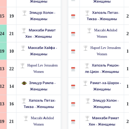
Женщины
Женщины
Элицур Холон -
Хапоэль Петах-
15
19
2
Женщины
Тиква - Женщины
Маккаби Рамат
Maccabi Ashdod
24
21
2
Хен - Женщины
Women
Маккаби Хайфа -
Hapoel Lev Jerusalem
19
10
1
Женщины
Women
Hapoel Lev Jerusalem
Хапоэль Ришон-
13
22
1
Women
ле-Цион - Женщины
Элицур Рамла -
Рамат-ха-Шарон -
12
14
1
Женщины
Женщины
Хапоэль Петах-
Элицур Холон -
13
16
1
Тиква - Женщины
Женщины
Maccabi Ashdod
Маккаби Рамат
19
21
2
Women
Хен - Женщины