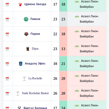
Асвел Лион-
17
18
Црвена Звезда
Вийёрбан
Асвел Лион-
23
23
Лимож
Вийёрбан
Асвел Лион-
22
18
Париж
Вийёрбан
Асвел Лион-
23
13
Dijon
Вийёрбан
Асвел Лион-
10
21
Анадолу Эфес
Вийёрбан
Асвел Лион-
26
20
La Rochelle
Вийёрбан
Асвел Лион-
26
20
Stade Rochelais Basket
Вийёрбан
Асвел Лион-
17
24
Виртус Болонья