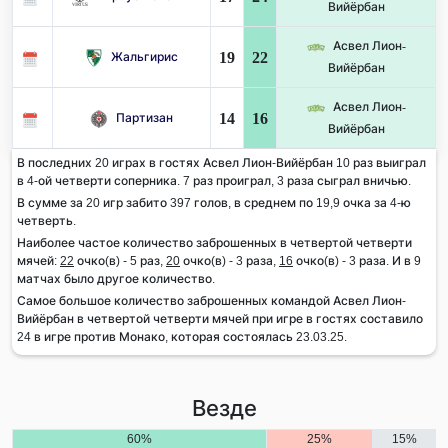
Вийёрбан
Асвел Лион-
19
22
Жальгирис
Вийёрбан
Асвел Лион-
14
16
Партизан
Вийёрбан
В последних 20 играх в гостях Асвел Лион-Вийёрбан 10 раз выиграл
в 4-ой четверти соперника. 7 раз проиграл, 3 раза сыграл вничью.
В сумме за 20 игр забито 397 голов, в среднем по 19,9 очка за 4-ю
четверть.
Наиболее частое количество заброшенных в четвертой четверти
мячей:
22
очко(в) - 5 раз,
20
очко(в) - 3 раза,
16
очко(в) - 3 раза. И в 9
матчах было другое количество.
Самое большое количество заброшенных командой Асвел Лион-
Вийёрбан в четвертой четверти мячей при игре в гостях составило
24 в игре против Монако, которая состоялась 23.03.25.
Везде
60%
25%
15%