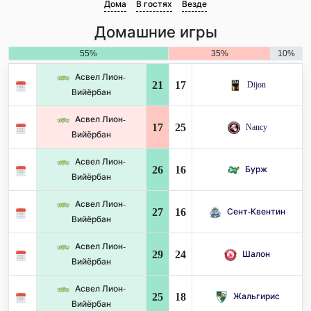
Дома
В гостях
Везде
Домашние игры
55%
35%
10%
Асвел Лион-
21
17
Dijon
Вийёрбан
Асвел Лион-
17
25
Nancy
Вийёрбан
Асвел Лион-
26
16
Бурж
Вийёрбан
Асвел Лион-
27
16
Сент-Квентин
Вийёрбан
Асвел Лион-
29
24
Шалон
Вийёрбан
Асвел Лион-
25
18
Жальгирис
Вийёрбан