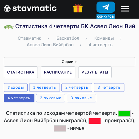
КОНКУРСЫ
Статистика 4 четверти БК Асвел Лион-Вийё
Ставматик
›
Баскетбол
›
Команды
›
Асвел Лион-Вийёрбан
›
4 четверть
Серии
▼
СТАТИСТИКА
РАСПИСАНИЕ
РЕЗУЛЬТАТЫ
Исходы
1 четверть
2 четверть
3 четверть
4 четверть
2-очковые
3-очковые
Статистика по исходам четвертой четверти.
-
Асвел Лион-Вийёрбан выиграл(а),
- проиграл(а),
- ничья.