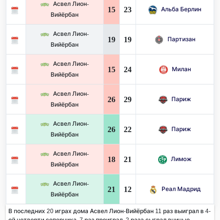
Асвел Лион-
15
23
Альба Берлин
Вийёрбан
Асвел Лион-
19
19
Партизан
Вийёрбан
Асвел Лион-
15
24
Милан
Вийёрбан
Асвел Лион-
26
29
Париж
Вийёрбан
Асвел Лион-
26
22
Париж
Вийёрбан
Асвел Лион-
18
21
Лимож
Вийёрбан
Асвел Лион-
21
12
Реал Мадрид
Вийёрбан
В последних 20 играх дома Асвел Лион-Вийёрбан 11 раз выиграл в 4-
ой четверти соперника. 7 раз проиграл, 2 раза сыграл вничью.