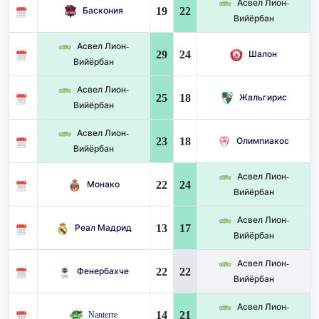
Асвел Лион-
19
22
Баскония
Вийёрбан
Асвел Лион-
29
24
Шалон
Вийёрбан
Асвел Лион-
25
18
Жальгирис
Вийёрбан
Асвел Лион-
23
18
Олимпиакос
Вийёрбан
Асвел Лион-
22
24
Монако
Вийёрбан
Асвел Лион-
13
17
Реал Мадрид
Вийёрбан
Асвел Лион-
22
22
Фенербахче
Вийёрбан
Асвел Лион-
14
21
Nanterre