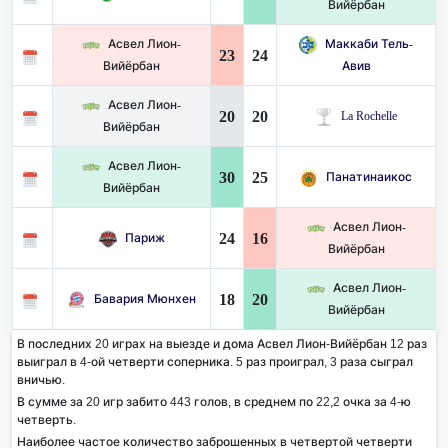
Вийёрбан
Асвел Лион-
Маккаби Тель-
23
24
Вийёрбан
Авив
Асвел Лион-
20
20
La Rochelle
Вийёрбан
Асвел Лион-
30
25
Панатинаикос
Вийёрбан
Асвел Лион-
24
16
Париж
Вийёрбан
Асвел Лион-
18
20
Бавария Мюнхен
Вийёрбан
В последних 20 играх на выезде и дома Асвел Лион-Вийёрбан 12 раз
выиграл в 4-ой четверти соперника. 5 раз проиграл, 3 раза сыграл
вничью.
В сумме за 20 игр забито 443 голов, в среднем по 22,2 очка за 4-ю
четверть.
Наиболее частое количество заброшенных в четвертой четверти