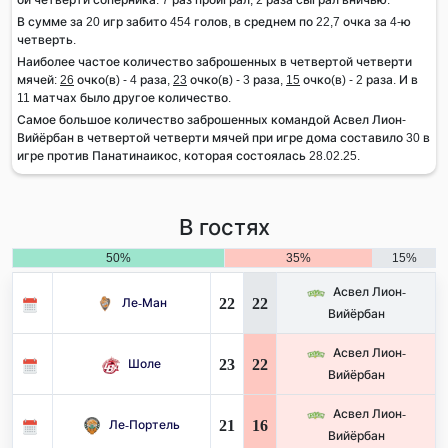
В сумме за 20 игр забито 454 голов, в среднем по 22,7 очка за 4-ю
четверть.
Наиболее частое количество заброшенных в четвертой четверти
мячей:
26
очко(в) - 4 раза,
23
очко(в) - 3 раза,
15
очко(в) - 2 раза. И в
11 матчах было другое количество.
Самое большое количество заброшенных командой Асвел Лион-
Вийёрбан в четвертой четверти мячей при игре дома составило 30 в
игре против Панатинаикос, которая состоялась 28.02.25.
В гостях
50%
35%
15%
Асвел Лион-
22
22
Ле-Ман
Вийёрбан
Асвел Лион-
23
22
Шоле
Вийёрбан
Асвел Лион-
21
16
Ле-Портель
Вийёрбан