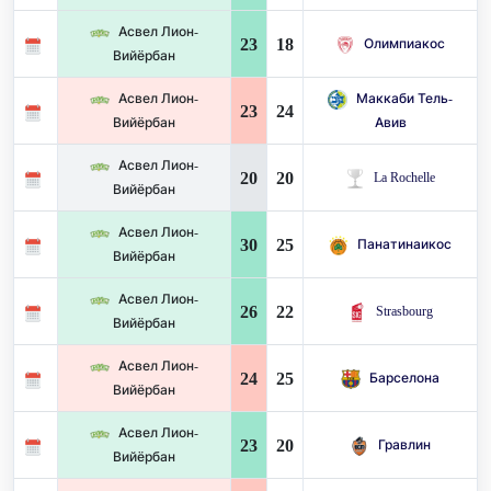
Асвел Лион-
23
18
Олимпиакос
Вийёрбан
Асвел Лион-
Маккаби Тель-
23
24
Вийёрбан
Авив
Асвел Лион-
20
20
La Rochelle
Вийёрбан
Асвел Лион-
30
25
Панатинаикос
Вийёрбан
Асвел Лион-
26
22
Strasbourg
Вийёрбан
Асвел Лион-
24
25
Барселона
Вийёрбан
Асвел Лион-
23
20
Гравлин
Вийёрбан