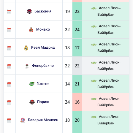
Асвел Лион-
19
22
Баскония
Вийёрбан
Асвел Лион-
22
24
Монако
Вийёрбан
Асвел Лион-
13
17
Реал Мадрид
Вийёрбан
Асвел Лион-
22
22
Фенербахче
Вийёрбан
Асвел Лион-
14
21
Nanterre
Вийёрбан
Асвел Лион-
24
16
Париж
Вийёрбан
Асвел Лион-
18
20
Бавария Мюнхен
Вийёрбан