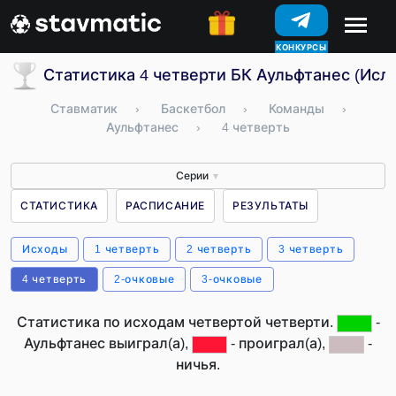
КОНКУРСЫ
Статистика 4 четверти БК Аульфтанес (Исл
Ставматик
›
Баскетбол
›
Команды
›
Аульфтанес
›
4 четверть
Серии
▼
СТАТИСТИКА
РАСПИСАНИЕ
РЕЗУЛЬТАТЫ
Исходы
1 четверть
2 четверть
3 четверть
4 четверть
2-очковые
3-очковые
Статистика по исходам четвертой четверти.
-
Аульфтанес выиграл(а),
- проиграл(а),
-
ничья.