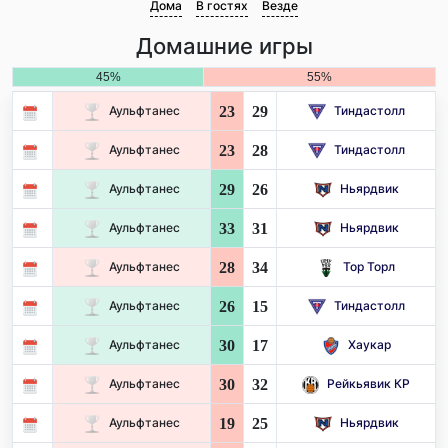
Дома
В гостях
Везде
Домашние игры
45%
55%
23
29
Аульфтанес
Тиндастолл
23
28
Аульфтанес
Тиндастолл
29
26
Аульфтанес
Ньярдвик
33
31
Аульфтанес
Ньярдвик
28
34
Аульфтанес
Тор Торл
26
15
Аульфтанес
Тиндастолл
30
17
Аульфтанес
Хаукар
30
32
Аульфтанес
Рейкьявик КР
19
25
Аульфтанес
Ньярдвик