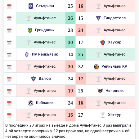
25
16
Стьярнан
Аульфтанес
26
15
Аульфтанес
Тиндастолл
28
24
Гриндавик
Аульфтанес
30
17
Аульфтанес
Хаукар
14
25
ИР Рейкьявик
Аульфтанес
30
32
Аульфтанес
Рейкьявик КР
24
17
Валюр
Аульфтанес
19
25
Аульфтанес
Ньярдвик
24
16
Кеблавик
Аульфтанес
16
27
Аульфтанес
Хёттур
В последних 20 играх на выезде и дома Аульфтанес 8 раз выиграл в
4-ой четверти соперника. 12 раз проиграл, ни одной встречи в 4-ой
четверти не окончилось вничью.