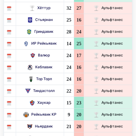
32
27
Хёттур
Аульфтанес
25
16
Стьярнан
Аульфтанес
28
24
Гриндавик
Аульфтанес
14
25
ИР Рейкьявик
Аульфтанес
24
17
Валюр
Аульфтанес
24
16
Кеблавик
Аульфтанес
24
16
Тор Торл
Аульфтанес
22
20
Тиндастолл
Аульфтанес
15
23
Хаукар
Аульфтанес
9
20
Рейкьявик КР
Аульфтанес
21
20
Ньярдвик
Аульфтанес