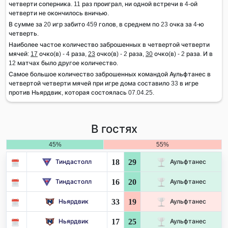
четверти соперника. 11 раз проиграл, ни одной встречи в 4-ой
четверти не окончилось вничью.
В сумме за 20 игр забито 459 голов, в среднем по 23 очка за 4-ю
четверть.
Наиболее частое количество заброшенных в четвертой четверти
мячей:
17
очко(в) - 4 раза,
23
очко(в) - 2 раза,
30
очко(в) - 2 раза. И в
12 матчах было другое количество.
Самое большое количество заброшенных командой Аульфтанес в
четвертой четверти мячей при игре дома составило 33 в игре
против Ньярдвик, которая состоялась 07.04.25.
В гостях
45%
55%
18
29
Тиндастолл
Аульфтанес
16
20
Тиндастолл
Аульфтанес
33
19
Ньярдвик
Аульфтанес
17
25
Ньярдвик
Аульфтанес