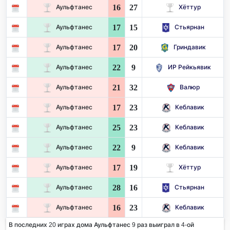
16
27
Аульфтанес
Хёттур
17
15
Аульфтанес
Стьярнан
17
20
Аульфтанес
Гриндавик
22
9
Аульфтанес
ИР Рейкьявик
21
32
Аульфтанес
Валюр
17
23
Аульфтанес
Кеблавик
25
23
Аульфтанес
Кеблавик
22
9
Аульфтанес
Кеблавик
17
19
Аульфтанес
Хёттур
28
16
Аульфтанес
Стьярнан
16
23
Аульфтанес
Кеблавик
В последних 20 играх дома Аульфтанес 9 раз выиграл в 4-ой