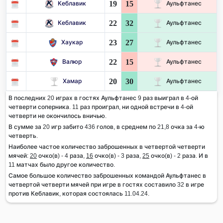
19
15
Кеблавик
Аульфтанес
22
32
Кеблавик
Аульфтанес
23
27
Хаукар
Аульфтанес
22
15
Валюр
Аульфтанес
20
30
Хамар
Аульфтанес
В последних 20 играх в гостях Аульфтанес 9 раз выиграл в 4-ой
четверти соперника. 11 раз проиграл, ни одной встречи в 4-ой
четверти не окончилось вничью.
В сумме за 20 игр забито 436 голов, в среднем по 21,8 очка за 4-ю
четверть.
Наиболее частое количество заброшенных в четвертой четверти
мячей:
20
очко(в) - 4 раза,
16
очко(в) - 3 раза,
25
очко(в) - 2 раза. И в
11 матчах было другое количество.
Самое большое количество заброшенных командой Аульфтанес в
четвертой четверти мячей при игре в гостях составило 32 в игре
против Кеблавик, которая состоялась 11.04.24.