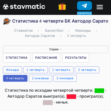
КОНКУРСЫ
Статистика 4 четверти БК Автодор Саратов
Ставматик
›
Баскетбол
›
Команды
›
Автодор Саратов
›
4 четверть
Серии
▼
СТАТИСТИКА
РАСПИСАНИЕ
РЕЗУЛЬТАТЫ
Исходы
1 четверть
2 четверть
3 четверть
4 четверть
2-очковые
3-очковые
Статистика по исходам четвертой четверти.
-
Автодор Саратов выиграл(а),
- проиграл(а),
- ничья.