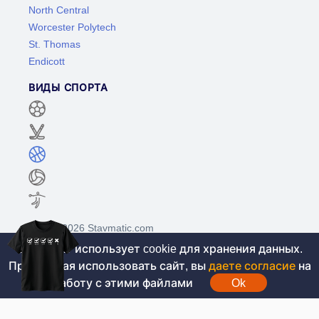
North Central
Worcester Polytech
St. Thomas
Endicott
ВИДЫ СПОРТА
©2017-2026 Stavmatic.com
Этот сайт использует cookie для хранения данных.
Продолжая использовать сайт, вы
даете согласие
на
Для лиц старше 18 лет. На сайте не
работу с этими файлами
Ok
проводятся игры на денежные средства, вся
информация носит ознакомительный характер.