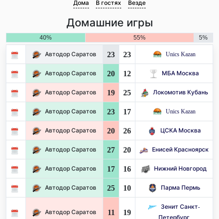
Дома
В гостях
Везде
Домашние игры
40%
55%
5%
23
23
Автодор Саратов
Unics Kazan
20
12
Автодор Саратов
МБА Москва
19
25
Автодор Саратов
Локомотив Кубань
23
17
Автодор Саратов
Unics Kazan
20
26
Автодор Саратов
ЦСКА Москва
27
20
Автодор Саратов
Енисей Красноярск
17
16
Автодор Саратов
Нижний Новгород
25
10
Автодор Саратов
Парма Пермь
Зенит Санкт-
11
19
Автодор Саратов
Петербург