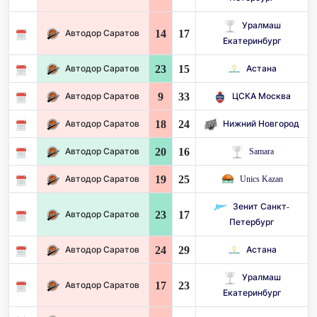
Уралмаш
14
17
Автодор Саратов
Екатеринбург
23
15
Автодор Саратов
Астана
9
33
Автодор Саратов
ЦСКА Москва
18
24
Автодор Саратов
Нижний Новгород
20
16
Автодор Саратов
Samara
19
25
Автодор Саратов
Unics Kazan
Зенит Санкт-
23
17
Автодор Саратов
Петербург
24
29
Автодор Саратов
Астана
Уралмаш
17
23
Автодор Саратов
Екатеринбург