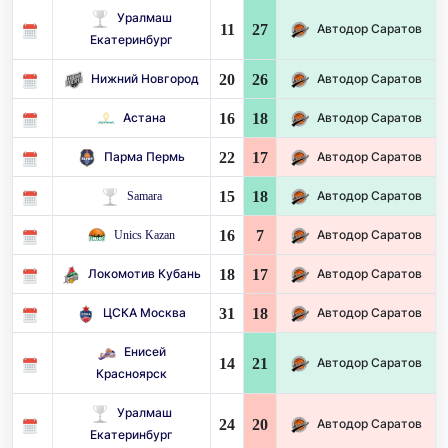
Уралмаш
11
27
Автодор Саратов
Екатеринбург
20
26
Нижний Новгород
Автодор Саратов
16
18
Астана
Автодор Саратов
22
17
Парма Пермь
Автодор Саратов
15
18
Samara
Автодор Саратов
16
7
Unics Kazan
Автодор Саратов
18
17
Локомотив Кубань
Автодор Саратов
31
18
ЦСКА Москва
Автодор Саратов
Енисей
14
21
Автодор Саратов
Красноярск
Уралмаш
24
20
Автодор Саратов
Екатеринбург