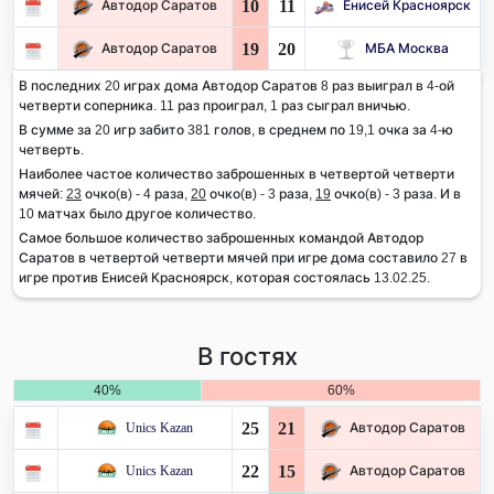
10
11
Автодор Саратов
Енисей Красноярск
19
20
Автодор Саратов
МБА Москва
В последних 20 играх дома Автодор Саратов 8 раз выиграл в 4-ой
четверти соперника. 11 раз проиграл, 1 раз сыграл вничью.
В сумме за 20 игр забито 381 голов, в среднем по 19,1 очка за 4-ю
четверть.
Наиболее частое количество заброшенных в четвертой четверти
мячей:
23
очко(в) - 4 раза,
20
очко(в) - 3 раза,
19
очко(в) - 3 раза. И в
10 матчах было другое количество.
Самое большое количество заброшенных командой Автодор
Саратов в четвертой четверти мячей при игре дома составило 27 в
игре против Енисей Красноярск, которая состоялась 13.02.25.
В гостях
40%
60%
25
21
Unics Kazan
Автодор Саратов
22
15
Unics Kazan
Автодор Саратов