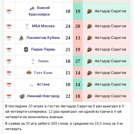
Енисей
18
19
Автодор Саратов
Красноярск
24
20
МБА Москва
Автодор Саратов
24
13
Локомотив Кубань
Автодор Саратов
21
19
Парма Пермь
Автодор Саратов
18
27
Samara
Автодор Саратов
15
14
Unics Kazan
Автодор Саратов
10
14
Астана
Автодор Саратов
22
18
Нижний Новгород
Автодор Саратов
В последних 20 играх в гостях Автодор Саратов 8 раз выиграл в 4-
ой четверти соперника. 12 раз проиграл, ни одной встречи в 4-ой
четверти не окончилось вничью.
В сумме за 20 игр забито 369 голов, в среднем по 18,5 очка за 4-ю
четверть.