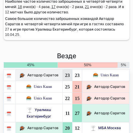
Наиболее частое количество заброшенных в четвертой четверти
мячей:
18
очко(в) - 4 раза,
17
очко(в) - 2 раза,
21
очко(в) - 2 раза. И в
12 матчах было другое количество.
Самое большое количество заброшенных командой Автодор
Саратов в четвертой четверти мячей при игре в гостях составило
27 в игре против Уралмаш Екатеринбург, которая состоялась
10.04.25.
Везде
45%
50%
5%
23
23
Автодор Саратов
Unics Kazan
25
21
Unics Kazan
Автодор Саратов
22
15
Unics Kazan
Автодор Саратов
Уралмаш
11
27
Автодор Саратов
Екатеринбург
20
12
Автодор Саратов
МБА Москва