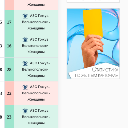
Женщины
АЗС Гожув-
5
17
Велькопольски -
Женщины
АЗС Гожув-
3
16
Велькопольски -
Женщины
АЗС Гожув-
8
28
Велькопольски -
Женщины
АЗС Гожув-
3
22
Велькопольски -
Женщины
АЗС Гожув-
8
23
Велькопольски -
Женщины