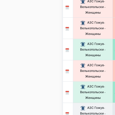
АЗС Гожув-
Велькопольски -
Женщины
АЗС Гожув-
Велькопольски -
Женщины
АЗС Гожув-
Велькопольски -
Женщины
АЗС Гожув-
Велькопольски -
Женщины
АЗС Гожув-
Велькопольски -
Женщины
АЗС Гожув-
Велькопольски -