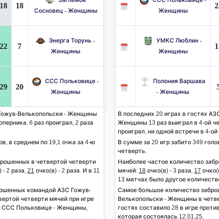
18
18
2
Сосновец - Женщины
Женщины
Энерга Торунь -
УМКС Люблин -
22
7
1
Женщины
Женщины
ССС Польковице -
Полония Варшава
29
20
Женщины
- Женщины
 Гожув-Велькопольски - Женщины
В последних 20 играх в гостях АЗ
оперника. 6 раз проиграл, 2 раза
Женщины 13 раз выиграл в 4-ой че
проиграл, ни одной встречи в 4-о
ов, в среднем по 19,1 очка за 4-ю
В сумме за 20 игр забито 349 голов
четверть.
брошенных в четвертой четверти
Наиболее частое количество заб
 - 2 раза,
21
очко(в) - 2 раза. И в 11
мячей:
18
очко(в) - 3 раза,
17
очко(в
13 матчах было другое количеств
рошенных командой АЗС Гожув-
Самое большое количество забро
ертой четверти мячей при игре
Велькопольски - Женщины в четве
в ССС Польковице - Женщины,
гостях составило 28 в игре проти
которая состоялась 12.01.25.