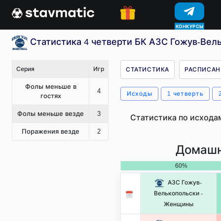
КОНКУРСЫ
Статистика 4 четверти БК АЗС Гожув-Вел
Серия
Игр
СТАТИСТИКА
РАСПИСАН
Фолы меньше в
4
Исходы
1 четверть
гостях
Фолы меньше везде
3
Статистика по исхода
Поражения везде
2
Домашн
60%
АЗС Гожув-
Велькопольски -
Женщины