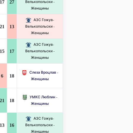
17
27
Велькопольски -
Женщины
АЗС Гожув-
21
13
Велькопольски -
Женщины
АЗС Гожув-
15
17
Велькопольски -
Женщины
Слеза Вроцлав -
6
18
Женщины
УМКС Люблин -
21
18
Женщины
АЗС Гожув-
13
16
Велькопольски -
Женщины