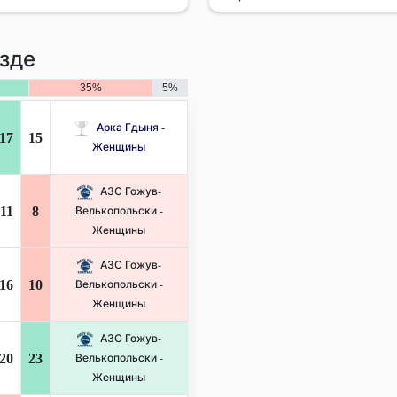
зде
35%
5%
Арка Гдыня -
17
15
Женщины
АЗС Гожув-
11
8
Велькопольски -
Женщины
АЗС Гожув-
16
10
Велькопольски -
Женщины
АЗС Гожув-
20
23
Велькопольски -
Женщины