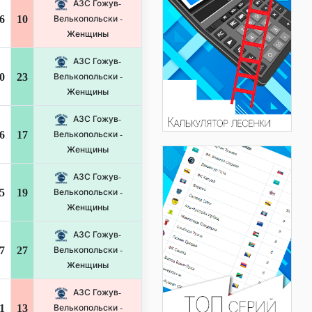
АЗС Гожув-
6
10
Велькопольски -
Женщины
АЗС Гожув-
0
23
Велькопольски -
Женщины
АЗС Гожув-
6
17
Велькопольски -
Женщины
АЗС Гожув-
5
19
Велькопольски -
Женщины
АЗС Гожув-
7
27
Велькопольски -
Женщины
АЗС Гожув-
1
13
Велькопольски -