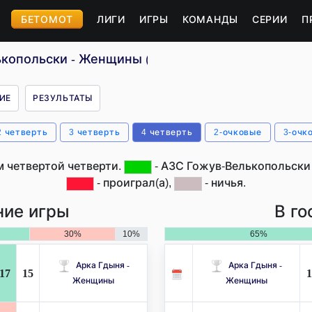
БЕТОМОТ
ЛИГИ
ИГРЫ
КОМАНДЫ
СЕРИИ
П
ькопольски - Женщины (Польша)
ИЕ
РЕЗУЛЬТАТЫ
2 четверть
3 четверть
4 четверть
2-очковые
3-очк
м четвертой четверти.
- АЗС Гожув-Велькопольски 
- проиграл(а),
- ничья.
ие игры
В го
30%
10%
65%
Арка Гдыня -
Арка Гдыня -
17
15
1
Женщины
Женщины