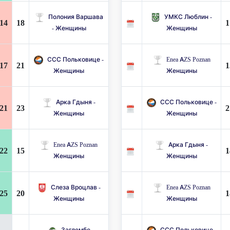
Полония Варшава
УМКС Люблин -
14
18
1
- Женщины
Женщины
ССС Польковице -
Enea AZS Poznan
17
21
1
Женщины
Женщины
Арка Гдыня -
ССС Польковице -
21
23
2
Женщины
Женщины
Enea AZS Poznan
Арка Гдыня -
22
15
1
Женщины
Женщины
Слеза Вроцлав -
Enea AZS Poznan
25
20
1
Женщины
Женщины
Заглембе
ССС Польковице -