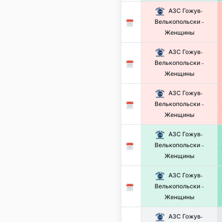
АЗС Гожув-
Велькопольски -
Женщины
АЗС Гожув-
Велькопольски -
Женщины
АЗС Гожув-
Велькопольски -
Женщины
АЗС Гожув-
Велькопольски -
Женщины
АЗС Гожув-
Велькопольски -
Женщины
АЗС Гожув-