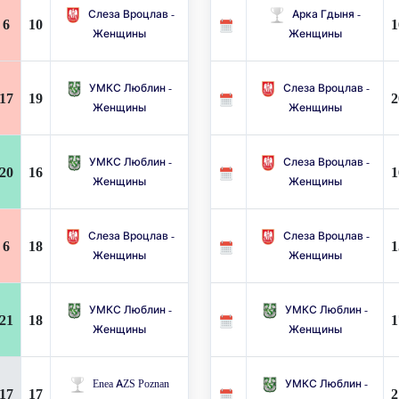
Слеза Вроцлав -
Арка Гдыня -
6
10
1
Женщины
Женщины
УМКС Люблин -
Слеза Вроцлав -
17
19
2
Женщины
Женщины
УМКС Люблин -
Слеза Вроцлав -
20
16
1
Женщины
Женщины
Слеза Вроцлав -
Слеза Вроцлав -
6
18
1
Женщины
Женщины
УМКС Люблин -
УМКС Люблин -
21
18
1
Женщины
Женщины
Enea AZS Poznan
УМКС Люблин -
17
17
2