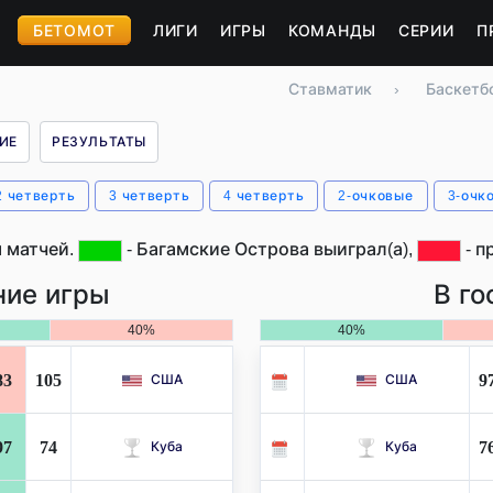
БЕТОМОТ
ЛИГИ
ИГРЫ
КОМАНДЫ
СЕРИИ
П
Ставматик
›
Баскетб
ИЕ
РЕЗУЛЬТАТЫ
2 четверть
3 четверть
4 четверть
2-очковые
3-очк
 матчей.
- Багамские Острова выиграл(а),
- п
ие игры
В го
40%
40%
83
105
9
США
США
97
74
7
Куба
Куба