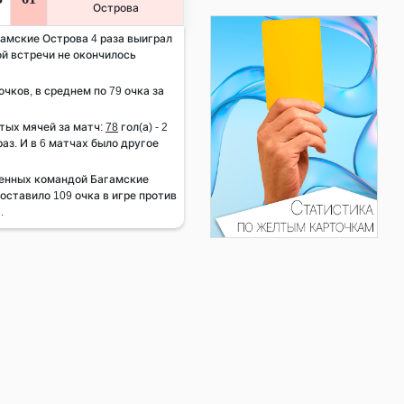
Острова
гамские Острова 4 раза выиграл
ной встречи не окончилось
очков, в среднем по 79 очка за
тых мячей за матч:
78
гол(а) - 2
 раз. И в 6 матчах было другое
енных командой Багамские
составило 109 очка в игре против
.