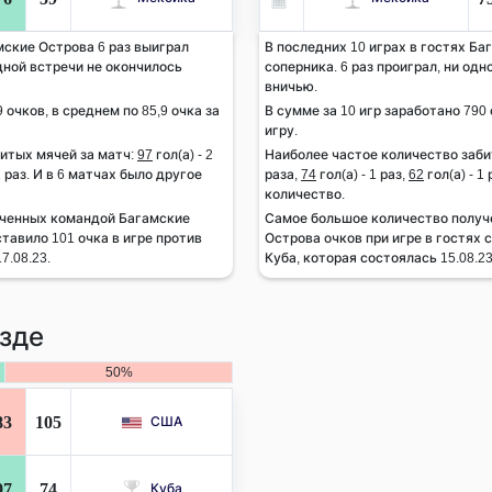
мские Острова 6 раз выиграл
В последних 10 играх в гостях Ба
одной встречи не окончилось
соперника. 6 раз проиграл, ни од
вничью.
 очков, в среднем по 85,9 очка за
В сумме за 10 игр заработано 790 
игру.
итых мячей за матч:
97
гол(а) - 2
Наиболее частое количество заби
1 раз. И в 6 матчах было другое
раза,
74
гол(а) - 1 раз,
62
гол(а) - 1
количество.
ученных командой Багамские
Самое большое количество получ
тавило 101 очка в игре против
Острова очков при игре в гостях 
7.08.23.
Куба, которая состоялась 15.08.23
зде
50%
83
105
США
97
74
Куба