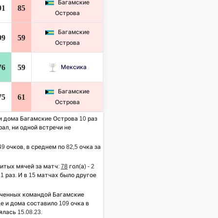
Багамские
91
85
Острова
Багамские
99
59
Острова
76
59
Мексика
Багамские
75
61
Острова
 и дома Багамские Острова 10 раз
рал, ни одной встречи не
9 очков, в среднем по 82,5 очка за
итых мячей за матч:
78
гол(а) - 2
- 1 раз. И в 15 матчах было другое
ученных командой Багамские
е и дома составило 109 очка в
лась 15.08.23.