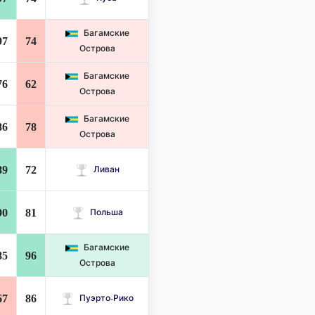
Багамские
97
74
Острова
Багамские
76
62
Острова
Багамские
86
78
Острова
89
72
Ливан
90
81
Польша
Багамские
85
96
Острова
67
86
Пуэрто-Рико