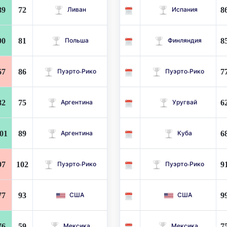
89
72
8
Ливан
Испания
90
81
8
Польша
Финляндия
67
86
7
Пуэрто-Рико
Пуэрто-Рико
82
75
6
Аргентина
Уругвай
01
89
6
Аргентина
Куба
97
102
9
Пуэрто-Рико
Пуэрто-Рико
77
93
9
США
США
76
59
7
Мексика
Мексика