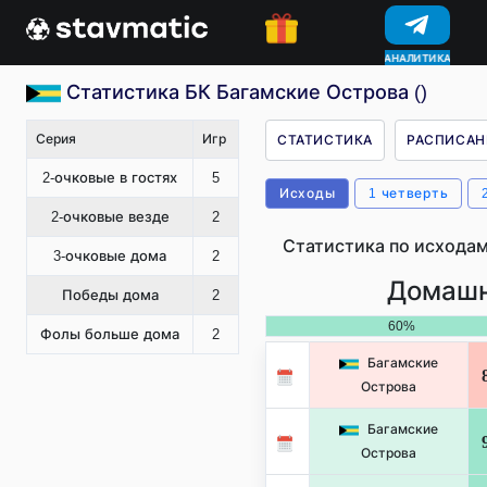
КОНКУРСЫ
Статистика БК Багамские Острова ()
Серия
Игр
СТАТИСТИКА
РАСПИСАН
2-очковые в гостях
5
Исходы
1 четверть
2-очковые везде
2
Статистика по исходам
3-очковые дома
2
Домашн
Победы дома
2
60%
Фолы больше дома
2
Багамские
Острова
Багамские
Острова