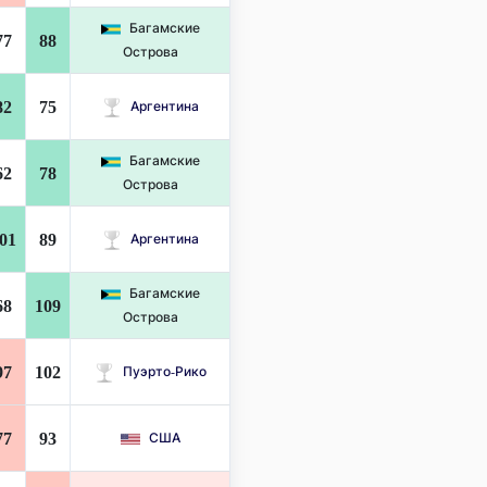
Багамские
77
88
Острова
82
75
Аргентина
Багамские
62
78
Острова
01
89
Аргентина
Багамские
68
109
Острова
97
102
Пуэрто-Рико
77
93
США