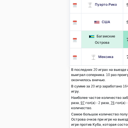
Пуэрто-Рико
США
Багамские
Острова
Мексика
В последних 20 играх на выезде
выиграл соперника. 10 раз проиг
окончилось вничью.
В сумме за 20 игр заработано 164
игру.
Наиболее частое количество заб
раза,
97
гол(а) - 2 раза,
76
гол(а) 
количество.
Самое большое количество пол
Острова очков при игре на выезд
игре против Куба, которая состоя