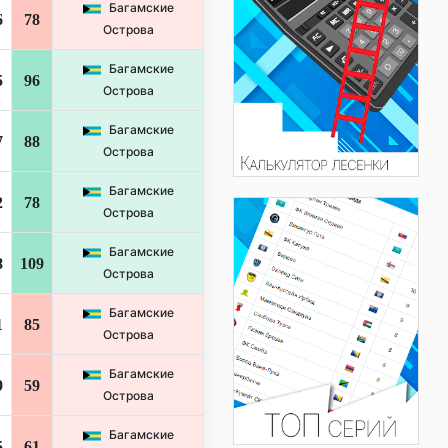
Багамские
6
78
Острова
Багамские
5
96
Острова
Багамские
7
88
Острова
Багамские
2
78
Острова
Багамские
8
109
Острова
Багамские
1
85
Острова
Багамские
9
59
Острова
Багамские
5
61