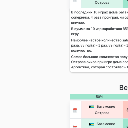
Острова
В последних 10 играх дома Бага
соперника. 4 раза проиграл, ни 
вничью.
В сумме за 10 игр заработано 859
игру.
Наиболее частое количество заб
раза,
83
гол(а) - 1 раз,
89
гол(а) - 
количество.
Самое большое количество пол
Острова очков при игре дома сос
Аргентина, которая состоялась 1
Ве
50%
Багамские
Острова
Багамские