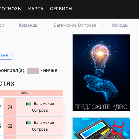
РОГНОЗЫ
КАРТА
СЕРВИСЫ
ол
›
Команды
›
Багамские Острова
›
Исходы
овые
роиграл(а),
- ничья.
стях
60%
Багамские
7
74
Острова
Багамские
6
62
Острова