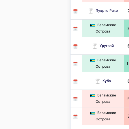
Пуэрто-Рико
Багамские
Острова
Уругвай
Багамские
1
Острова
Куба
Багамские
Острова
Багамские
Острова