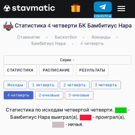
КОНКУРСЫ
Статистика 4 четверти БК Бамбитиус Нара 
Ставматик
›
Баскетбол
›
Команды
›
Бамбитиус Нара
›
4 четверть
Серии
▼
СТАТИСТИКА
РАСПИСАНИЕ
РЕЗУЛЬТАТЫ
Исходы
1 четверть
2 четверть
3 четверть
4 четверть
2-очковые
3-очковые
Статистика по исходам четвертой четверти.
-
Бамбитиус Нара выиграл(а),
- проиграл(а),
- ничья.