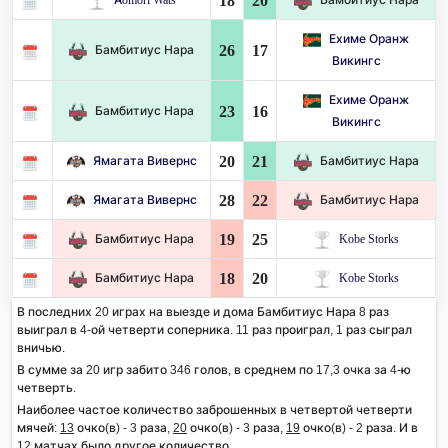
18
20
Ехиме Оранж
26
17
Бамбитиус Нара
Викингс
Ехиме Оранж
23
16
Бамбитиус Нара
Викингс
20
21
Ямагата Вивернс
Бамбитиус Нара
28
22
Ямагата Вивернс
Бамбитиус Нара
19
25
Бамбитиус Нара
Kobe Storks
18
20
Бамбитиус Нара
Kobe Storks
В последних 20 играх на выезде и дома Бамбитиус Нара 8 раз
выиграл в 4-ой четверти соперника. 11 раз проиграл, 1 раз сыграл
вничью.
В сумме за 20 игр забито 346 голов, в среднем по 17,3 очка за 4-ю
четверть.
Наиболее частое количество заброшенных в четвертой четверти
мячей:
13
очко(в) - 3 раза,
20
очко(в) - 3 раза,
19
очко(в) - 2 раза. И в
12 матчах было другое количество.