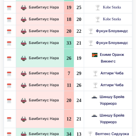
19
25
Бамбитиус Нара
Kobe Storks
18
20
Бамбитиус Нара
Kobe Storks
20
22
Бамбитиус Нара
Фукуи Блоувиндс
33
21
Бамбитиус Нара
Фукуи Блоувиндс
Ехиме Оранж
26
19
Бамбитиус Нара
Викингс
7
29
Бамбитиус Нара
Алтири Чиба
11
26
Бамбитиус Нара
Алтири Чиба
Шиншу Брейв
20
24
Бамбитиус Нара
Уорриорз
Шиншу Брейв
12
21
Бамбитиус Нара
Уорриорз
34
13
Бамбитиус Нара
Велтекс Сидзуока