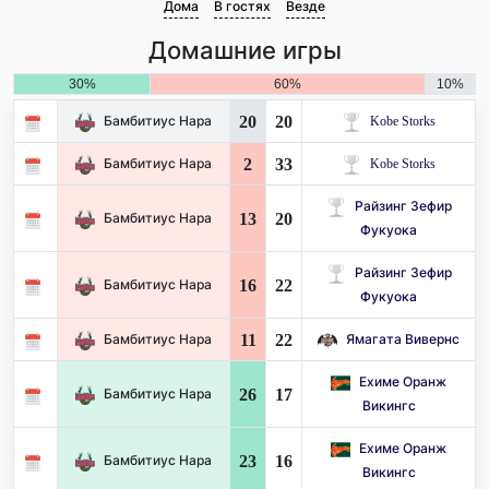
Дома
В гостях
Везде
Домашние игры
30%
60%
10%
20
20
Бамбитиус Нара
Kobe Storks
2
33
Бамбитиус Нара
Kobe Storks
Райзинг Зефир
13
20
Бамбитиус Нара
Фукуока
Райзинг Зефир
16
22
Бамбитиус Нара
Фукуока
11
22
Бамбитиус Нара
Ямагата Вивернс
Ехиме Оранж
26
17
Бамбитиус Нара
Викингс
Ехиме Оранж
23
16
Бамбитиус Нара
Викингс