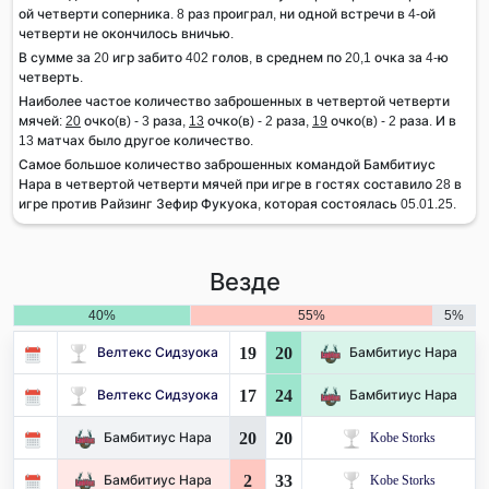
ой четверти соперника. 8 раз проиграл, ни одной встречи в 4-ой
четверти не окончилось вничью.
В сумме за 20 игр забито 402 голов, в среднем по 20,1 очка за 4-ю
четверть.
Наиболее частое количество заброшенных в четвертой четверти
мячей:
20
очко(в) - 3 раза,
13
очко(в) - 2 раза,
19
очко(в) - 2 раза. И в
13 матчах было другое количество.
Самое большое количество заброшенных командой Бамбитиус
Нара в четвертой четверти мячей при игре в гостях составило 28 в
игре против Райзинг Зефир Фукуока, которая состоялась 05.01.25.
Везде
40%
55%
5%
19
20
Велтекс Сидзуока
Бамбитиус Нара
17
24
Велтекс Сидзуока
Бамбитиус Нара
20
20
Бамбитиус Нара
Kobe Storks
2
33
Бамбитиус Нара
Kobe Storks