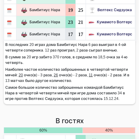
19
25
Бамбитиус Нара
Велтекс Сидзуока
23
21
Бамбитиус Нара
Кумамото Волтерс
17
17
Бамбитиус Нара
Кумамото Волтерс
В последних 20 играх дома Бамбитиус Нара 6 раз выиграл в 4-ой
четверти соперника. 12 раз проиграл, 2 раза сыграл вничью.
В сумме за 20 игр забито 370 голов, в среднем по 18,5 очка за 4-ю
четверть.
Наиболее частое количество заброшенных в четвертой четверти
мячей:
20
очко(в) - 3 раза,
26
очко(в) - 2 раза,
11
очко(в) - 2 раза. И в
13 матчах было другое количество.
Самое большое количество заброшенных командой Бамбитиус
Нара в четвертой четверти мячей при игре дома составило 34 в
игре против Велтекс Сидзуока, которая состоялась 15.12.24.
В гостях
60%
40%