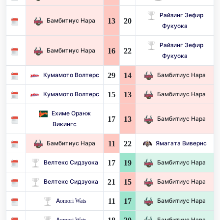
Райзинг Зефир
13
20
Бамбитиус Нара
Фукуока
Райзинг Зефир
16
22
Бамбитиус Нара
Фукуока
29
14
Кумамото Волтерс
Бамбитиус Нара
15
13
Кумамото Волтерс
Бамбитиус Нара
Ехиме Оранж
17
13
Бамбитиус Нара
Викингс
11
22
Бамбитиус Нара
Ямагата Вивернс
17
19
Велтекс Сидзуока
Бамбитиус Нара
21
15
Велтекс Сидзуока
Бамбитиус Нара
11
17
Aomori Wats
Бамбитиус Нара
Aomori Wats
Бамбитиус Нара