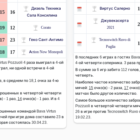
1
Дизель Текника
Виртус Салерно
15
16
Сала Консилина
Джувекасерта
2
19
12
Corato
2021
17
23
Геко Сант-Антимо
Tecnoswitch Ruvo di
1
Puglia
18
17
Action Now Monopoli
В последних 6 играх в гостях Bava 
tus Pozzuoli 4 раза выиграл в 4-ой
4-ой четверти соперника. 3 раза п
рал, ни одной встречи в 4-ой
В сумме за 6 игр забито 112 голов,
четверть.
в, в среднем по 18,1 очка за 4-ю
Наиболее частое количество заб
мячей:
15
очко(в) - 2 раза,
17
очко(в
брошенных в четвертой четверти
матчах было другое количество.
) - 1 раз,
14
очко(в) - 1 раз. И в 4
Самое большое количество заброш
Pozzuoli в четвертой четверти мя
шенных командой Bava Virtus
26 в игре против Tecnoswitch Ruvo 
ячей при игре дома составило 23 в
19.02.23.
орая состоялась 30.04.23.