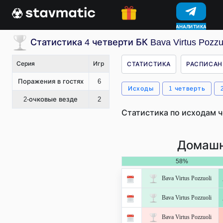
АНАЛИТИКА
КОНКУРСЫ
Статистика 4 четверти БК Bava Virtus Pozzu
Серия
Игр
СТАТИСТИКА
РАСПИСАН
Поражения в гостях
6
Исходы
1 четверть
2-очковые везде
2
Статистика по исходам ч
Домашн
58%
Bava Virtus Pozzuoli
Bava Virtus Pozzuoli
Bava Virtus Pozzuoli