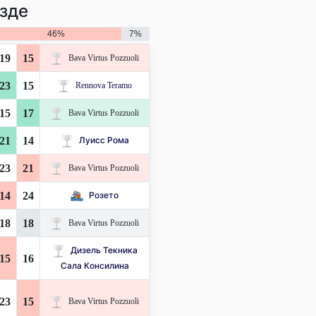
зде
46%
7%
19
15
Bava Virtus Pozzuoli
23
15
Rennova Teramo
15
17
Bava Virtus Pozzuoli
21
14
Луисс Рома
23
21
Bava Virtus Pozzuoli
14
24
Розето
18
18
Bava Virtus Pozzuoli
Дизель Текника
15
16
Сала Консилина
23
15
Bava Virtus Pozzuoli