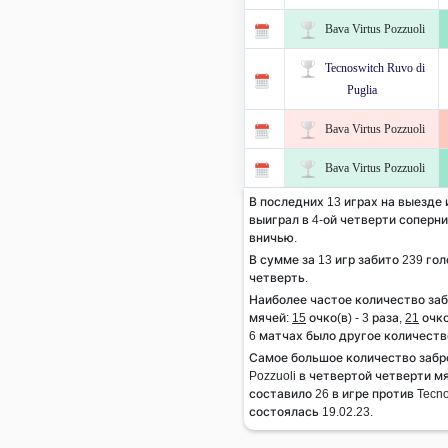
Bava Virtus Pozzuoli
Tecnoswitch Ruvo di
Puglia
Bava Virtus Pozzuoli
Bava Virtus Pozzuoli
В последних 13 играх на выезде и 
выиграл в 4-ой четверти соперник
вничью.
В сумме за 13 игр забито 239 гол
четверть.
Наиболее частое количество за
мячей:
15
очко(в) - 3 раза,
21
очко
6 матчах было другое количеств
Самое большое количество забро
Pozzuoli в четвертой четверти м
составило 26 в игре против Tecnos
состоялась 19.02.23.