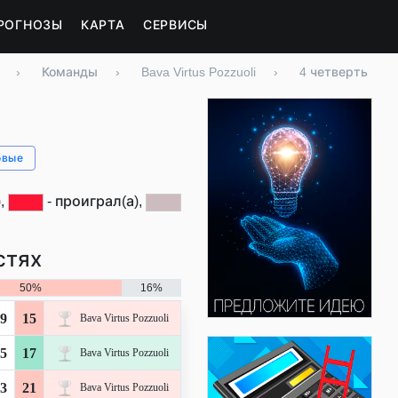
РОГНОЗЫ
КАРТА
СЕРВИСЫ
›
Команды
›
Bava Virtus Pozzuoli
›
4 четверть
овые
),
- проиграл(а),
стях
50%
16%
9
15
Bava Virtus Pozzuoli
5
17
Bava Virtus Pozzuoli
3
21
Bava Virtus Pozzuoli