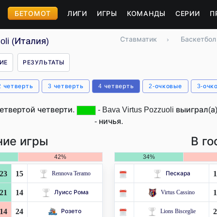
БЕТОМОТ
ЛИГИ
ИГРЫ
КОМАНДЫ
СЕРИИ
П
Ставматик
›
Баскетбол
oli (Италия)
ИЕ
РЕЗУЛЬТАТЫ
2 четверть
3 четверть
4 четверть
2-очковые
3-очк
етвертой четверти.
- Bava Virtus Pozzuoli выиграл(а
- ничья.
ие игры
В го
42%
34%
23
15
1
Rennova Teramo
Пескара
21
14
1
Луисс Рома
Virtus Cassino
14
24
2
Розето
Lions Bisceglie