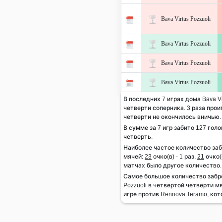
Bava Virtus Pozzuoli
Bava Virtus Pozzuoli
Bava Virtus Pozzuoli
Bava Virtus Pozzuoli
В последних 7 играх дома Bava Vir
четверти соперника. 3 раза проиг
четверти не окончилось вничью.
В сумме за 7 игр забито 127 голо
четверть.
Наиболее частое количество за
мячей:
23
очко(в) - 1 раз,
21
очко(в
матчах было другое количество.
Самое большое количество забро
Pozzuoli в четвертой четверти м
игре против Rennova Teramo, кот