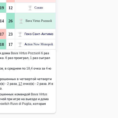
19
12
Corato
14
26
Bava Virtus Pozzuoli
17
23
Геко Сант-Антимо
18
17
Action Now Monopoli
дома Bava Virtus Pozzuoli 6 раз
а. 6 раз проиграл, 1 раз сыграл
ов, в среднем по 18,4 очка за 4-ю
брошенных в четвертой четверти
(в) - 2 раза,
17
очко(в) - 2 раза. И в
о.
шенных командой Bava Virtus
ячей при игре на выезде и дома
witch Ruvo di Puglia, которая