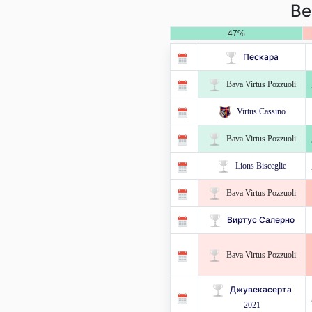
Ве
47%
Пескара
Bava Virtus Pozzuoli
Virtus Cassino
Bava Virtus Pozzuoli
Lions Bisceglie
Bava Virtus Pozzuoli
Виртус Салерно
Bava Virtus Pozzuoli
Джувекасерта
2021