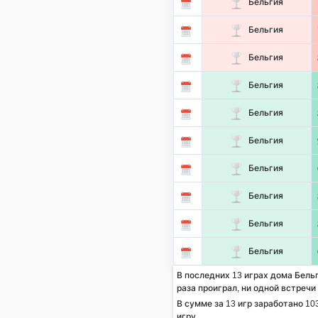
Бельгия
Бельгия
Бельгия
Бельгия
Бельгия
Бельгия
Бельгия
Бельгия
Бельгия
Бельгия
В последних 13 играх дома Бельг
раза проиграл, ни одной встречи
В сумме за 13 игр заработано 103
игру.