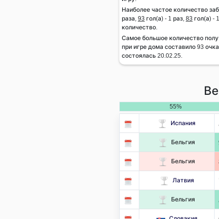
Наиболее частое количество заб
раза,
93
гол(а) - 1 раз,
83
гол(а) - 
количество.
Самое большое количество полу
при игре дома составило 93 очка
состоялась 20.02.25.
Ве
55%
Испания
Бельгия
Бельгия
Латвия
Бельгия
Словакия