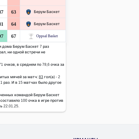
87
63
Берум Баскет
81
64
Берум Баскет
97
67
Oppsal Basket
и дома Берум Баскет 7 раз
рал, ни одной встречи не
1 очков, в среднем по 78,6 очка за
итых мячей за матч:
83
гол(а) - 2
- 1 раз. И в 15 матчах было другое
ченных командой Берум Баскет
 составило 100 очка в игре против
ь 22.01.25.