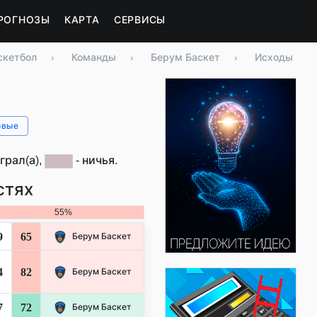
РОГНОЗЫ
КАРТА
СЕРВИСЫ
скетбол
›
Команды
›
Берум Баскет
›
Исходы
овые
грал(а),
- ничья.
стях
55%
9
65
Берум Баскет
4
82
Берум Баскет
7
72
Берум Баскет