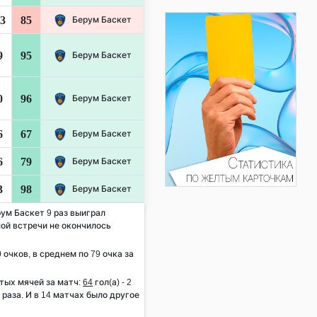
3
85
Берум Баскет
9
95
Берум Баскет
0
96
Берум Баскет
6
67
Берум Баскет
6
79
Берум Баскет
3
98
Берум Баскет
рум Баскет 9 раз выиграл
дной встречи не окончилось
 очков, в среднем по 79 очка за
тых мячей за матч:
64
гол(а) - 2
2 раза. И в 14 матчах было другое