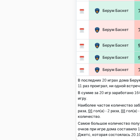
Берум Баскет
Берум Баскет
Берум Баскет
Берум Баскет
Берум Баскет
В последних 20 играх дома Беру
11 раз проиграл, ни одной встре
В сумме за 20 игр заработано 164
игру.
Наиболее частое количество заб
раза,
66
гол(а) - 2 раза,
88
гол(а) 
количество.
Самое большое количество полу
очков при игре дома составило 1
Джетс, которая состоялась 20.10