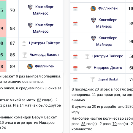
Конгсберг
10
Филлинген
75
70
Майнерс
Конгсберг
8
Конгсберг
Майнерс
79
93
Майнерс
Конгсберг
9
98
87
Центрум Тайгерс
Майнерс
95
86
Аммеруд Баскет
5
Центрум Тайгерс
78
89
Филлинген
6
Нидарос Джетс
м Баскет 9 раз выиграл соперника.
7
Oppsal Basket
чи не окончилось вничью.
5 очков, в среднем по 82,3 очка за
В последних 20 играх в гостях Бе
соперника. 11 раз проиграл, ни о
итых мячей за матч:
83
гол(а) - 2
вничью.
- 2 раза. И в 14 матчах было другое
В сумме за 20 игр заработано 1580
игру.
ченных командой Берум Баскет
Наиболее частое количество заби
16 очка в игре против Нидарос
раза,
85
гол(а) - 2 раза,
70
гол(а) - 
.24.
количество.