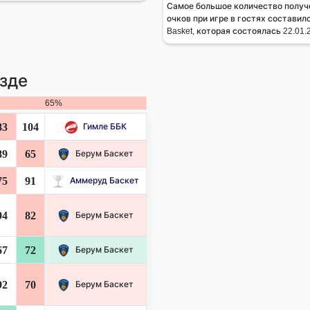
Самое большое количество получ
очков при игре в гостях составило
Basket, которая состоялась 22.01.2
зде
65%
83
104
Гимле ББК
89
65
Берум Баскет
75
91
Аммеруд Баскет
94
82
Берум Баскет
67
72
Берум Баскет
92
70
Берум Баскет