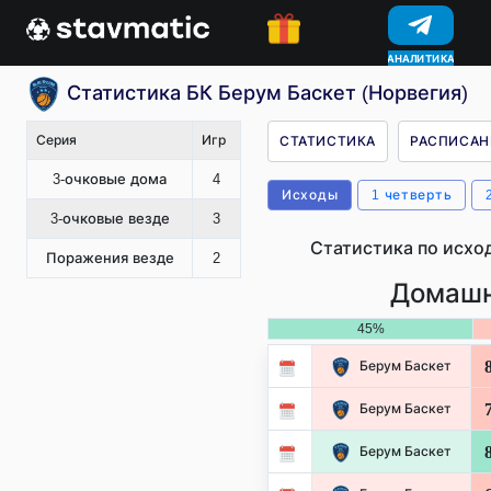
АНАЛИТИКА
КОНКУРСЫ
Статистика БК Берум Баскет (Норвегия)
Серия
Игр
СТАТИСТИКА
РАСПИСАН
3-очковые дома
4
Исходы
1 четверть
3-очковые везде
3
Статистика по исхо
Поражения везде
2
Домашн
45%
Берум Баскет
Берум Баскет
Берум Баскет