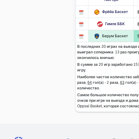
Фрёйа Баскет
Гимле ББК
Берум Баскет
В последних 20 играх на выезде 
выиграл соперника. 13 раз проиг
окончилось вничью.
В сумме за 20 игр заработано 157
игру.
Наиболее частое количество заб
раза,
64
гол(а) - 2 раза,
63
гол(а) 
количество.
Самое большое количество полу
очков при игре на выезде и дома
Oppsal Basket, которая состоялас