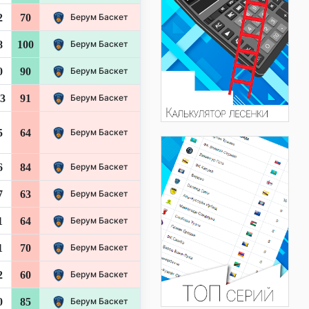
2
70
Берум Баскет
8
100
Берум Баскет
0
90
Берум Баскет
3
91
Берум Баскет
5
64
Берум Баскет
6
84
Берум Баскет
7
63
Берум Баскет
1
64
Берум Баскет
1
70
Берум Баскет
2
60
Берум Баскет
0
85
Берум Баскет