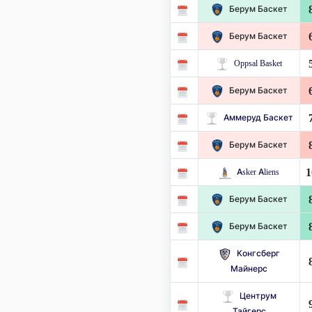
Берум Баскет
Берум Баскет
Oppsal Basket
Берум Баскет
Аммеруд Баскет
Берум Баскет
1
Asker Aliens
Берум Баскет
Берум Баскет
Конгсберг
Майнерс
Центрум
Тайгерс