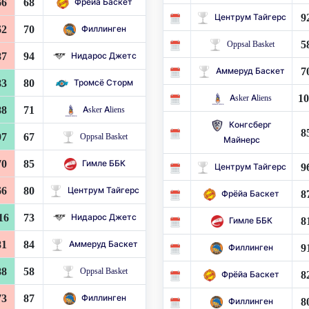
66
68
Фрёйа Баскет
9
Центрум Тайгерс
62
70
Филлинген
5
Oppsal Basket
87
94
Нидарос Джетс
7
Аммеруд Баскет
83
80
Тромсё Сторм
10
Asker Aliens
88
71
Asker Aliens
Конгсберг
8
97
67
Oppsal Basket
Майнерс
70
85
Гимле ББК
9
Центрум Тайгерс
66
80
Центрум Тайгерс
8
Фрёйа Баскет
16
73
Нидарос Джетс
8
Гимле ББК
81
84
Аммеруд Баскет
9
Филлинген
88
58
Oppsal Basket
8
Фрёйа Баскет
73
87
Филлинген
8
Филлинген