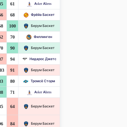
85
61
Asker Aliens
66
68
Фрёйа Баскет
58
100
Берум Баскет
62
70
Филлинген
70
90
Берум Баскет
87
94
Нидарос Джетс
03
91
Берум Баскет
83
80
Тромсё Сторм
88
71
Asker Aliens
85
64
Берум Баскет
96
84
Берум Баскет