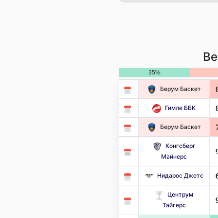
Ве
35%
Берум Баскет
Гимле ББК
Берум Баскет
Конгсберг
Майнерс
Нидарос Джетс
Центрум
Тайгерс