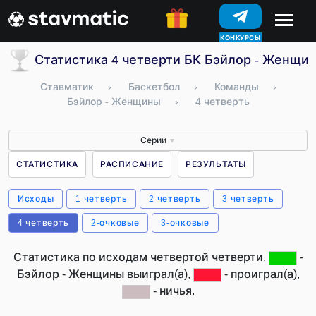
КОНКУРСЫ
Статистика 4 четверти БК Бэйлор - Женщи
Ставматик
›
Баскетбол
›
Команды
›
Бэйлор - Женщины
›
4 четверть
Серии
▼
СТАТИСТИКА
РАСПИСАНИЕ
РЕЗУЛЬТАТЫ
Исходы
1 четверть
2 четверть
3 четверть
4 четверть
2-очковые
3-очковые
Статистика по исходам четвертой четверти.
-
Бэйлор - Женщины выиграл(а),
- проиграл(а),
- ничья.