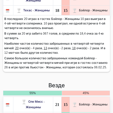
Женщины
18
15
Техас - Женщины
Бэйлор - Женщины
В последних 20 играх в гостях Бэйлор - Женщины 10 раз выиграл в
4-ой четверти соперника. 10 раз проиграл, ни одной встречи в 4-ой
четверти не окончилось вничью.
В сумме за 20 игр забито 367 голов, в среднем по 18,4 очка за 4-ю
четверть.
Наиболее частое количество заброшенных в четвертой четверти
мячей:
20
очко(в) - 4 раза,
13
очко(в) - 2 раза,
18
очко(в) - 2 раза. И в
12 матчах было другое количество.
Самое большое количество заброшенных командой Бэйлор -
Женщины в четвертой четверти мячей при игре в гостях составило
26 в игре против Хьюстон - Женщины, которая состоялась 06.02.25.
Везде
55%
45%
Оле Мисс -
21
15
Бэйлор - Женщины
Женщины