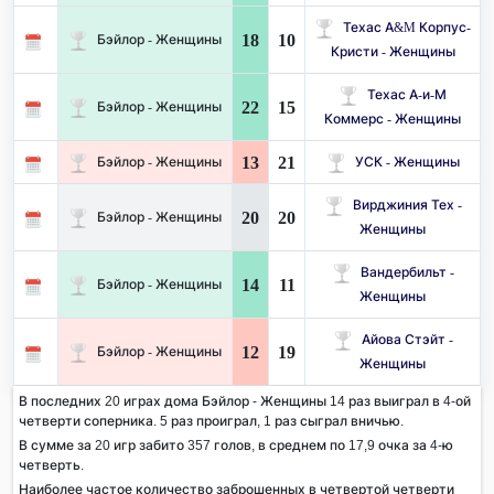
Техас A&M Корпус-
18
10
Бэйлор - Женщины
Кристи - Женщины
Техас А-и-М
22
15
Бэйлор - Женщины
Коммерс - Женщины
13
21
Бэйлор - Женщины
УСК - Женщины
Вирджиния Тех -
20
20
Бэйлор - Женщины
Женщины
Вандербильт -
14
11
Бэйлор - Женщины
Женщины
Айова Стэйт -
12
19
Бэйлор - Женщины
Женщины
В последних 20 играх дома Бэйлор - Женщины 14 раз выиграл в 4-ой
четверти соперника. 5 раз проиграл, 1 раз сыграл вничью.
В сумме за 20 игр забито 357 голов, в среднем по 17,9 очка за 4-ю
четверть.
Наиболее частое количество заброшенных в четвертой четверти