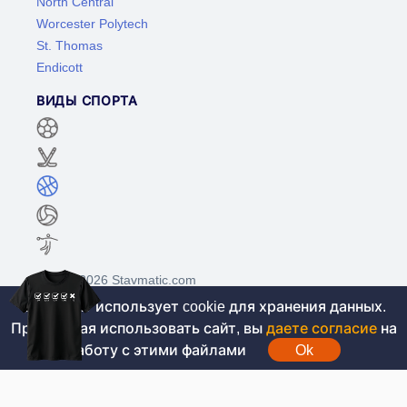
North Central
Worcester Polytech
St. Thomas
Endicott
ВИДЫ СПОРТА
©2017-2026 Stavmatic.com
Этот сайт использует cookie для хранения данных.
Продолжая использовать сайт, вы
даете согласие
на
Для лиц старше 18 лет. На сайте не
работу с этими файлами
Ok
проводятся игры на денежные средства, вся
информация носит ознакомительный характер.