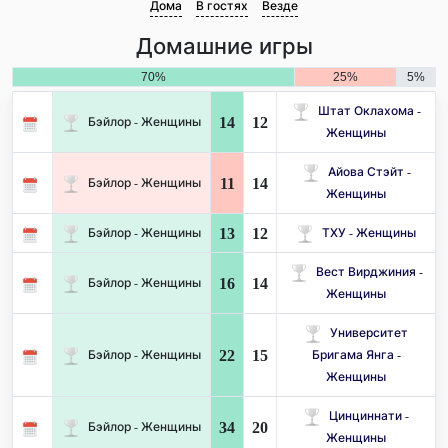
Дома
В гостях
Везде
Домашние игры
70%
25%
5%
Штат Оклахома -
14
12
Бэйлор - Женщины
Женщины
Айова Стэйт -
11
14
Бэйлор - Женщины
Женщины
13
12
Бэйлор - Женщины
ТХУ - Женщины
Вест Вирджиния -
16
14
Бэйлор - Женщины
Женщины
Университет
22
15
Бэйлор - Женщины
Бригама Янга -
Женщины
Цинциннати -
34
20
Бэйлор - Женщины
Женщины