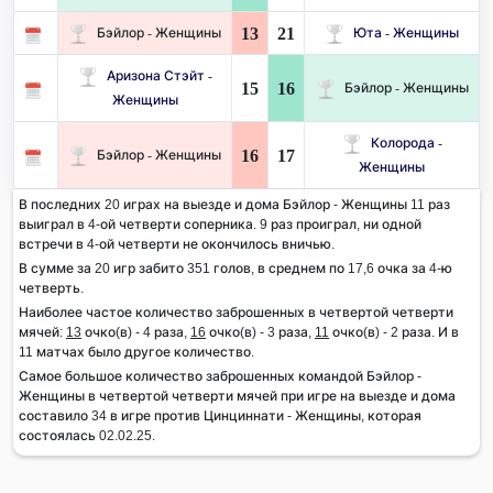
13
21
Бэйлор - Женщины
Юта - Женщины
Аризона Стэйт -
15
16
Бэйлор - Женщины
Женщины
Колорода -
16
17
Бэйлор - Женщины
Женщины
В последних 20 играх на выезде и дома Бэйлор - Женщины 11 раз
выиграл в 4-ой четверти соперника. 9 раз проиграл, ни одной
встречи в 4-ой четверти не окончилось вничью.
В сумме за 20 игр забито 351 голов, в среднем по 17,6 очка за 4-ю
четверть.
Наиболее частое количество заброшенных в четвертой четверти
мячей:
13
очко(в) - 4 раза,
16
очко(в) - 3 раза,
11
очко(в) - 2 раза. И в
11 матчах было другое количество.
Самое большое количество заброшенных командой Бэйлор -
Женщины в четвертой четверти мячей при игре на выезде и дома
составило 34 в игре против Цинциннати - Женщины, которая
состоялась 02.02.25.