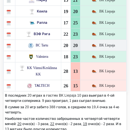
15
21
19
20
Кеила
BK Liepaja
17
25
Рапла
BK Liepaja
22
23
ВЭФ Рига
BK Liepaja
20
20
BC Tartu
BK Liepaja
18
23
Valmiera
BK Liepaja
KK Viimsi/Kesklinna
28
13
BK Liepaja
KK
26
15
TALTECH
BK Liepaja
В последних 20 играх в гостях BK Liepaja 10 раз выиграл в 4-ой
четверти соперника. 9 раз проиграл, 1 раз сыграл вничью.
В сумме за 20 игр забито 388 голов, в среднем по 19,4 очка за 4-ю
четверть.
Наиболее частое количество заброшенных в четвертой четверти
мячей:
20
очко(в) - 3 раза,
22
очко(в) - 2 раза,
19
очко(в) - 2 раза. И в
13 матчах было другое количество.