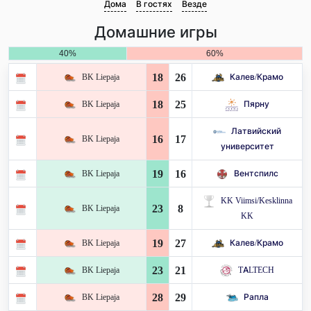
Дома
В гостях
Везде
Домашние игры
40%
60%
18
26
BK Liepaja
Калев/Крамо
18
25
BK Liepaja
Пярну
Латвийский
16
17
BK Liepaja
университет
19
16
BK Liepaja
Вентспилс
KK Viimsi/Kesklinna
23
8
BK Liepaja
KK
19
27
BK Liepaja
Калев/Крамо
23
21
BK Liepaja
TALTECH
28
29
BK Liepaja
Рапла