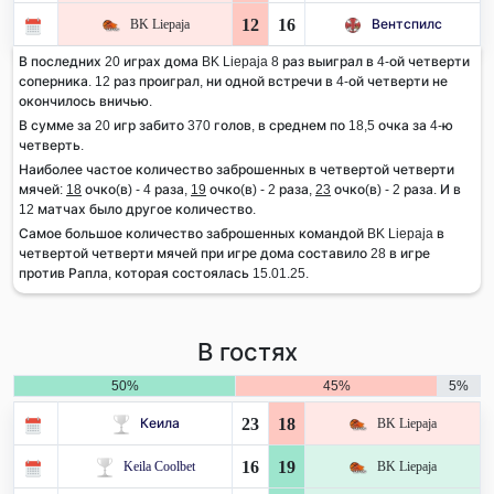
12
16
BK Liepaja
Вентспилс
В последних 20 играх дома BK Liepaja 8 раз выиграл в 4-ой четверти
соперника. 12 раз проиграл, ни одной встречи в 4-ой четверти не
окончилось вничью.
В сумме за 20 игр забито 370 голов, в среднем по 18,5 очка за 4-ю
четверть.
Наиболее частое количество заброшенных в четвертой четверти
мячей:
18
очко(в) - 4 раза,
19
очко(в) - 2 раза,
23
очко(в) - 2 раза. И в
12 матчах было другое количество.
Самое большое количество заброшенных командой BK Liepaja в
четвертой четверти мячей при игре дома составило 28 в игре
против Рапла, которая состоялась 15.01.25.
В гостях
50%
45%
5%
23
18
Кеила
BK Liepaja
16
19
Keila Coolbet
BK Liepaja