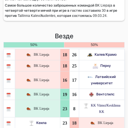
Самое большое количество заброшенных командой BK Liepaja в
четвертой четверти мячей при игре в гостях составило 30 в игре
против Tallinna Kalev/Audentes, которая состоялась 09.03.24.
Везде
50%
50%
18
26
BK Liepaja
Калев/Крамо
18
25
BK Liepaja
Пярну
Латвийский
16
17
BK Liepaja
университет
19
16
BK Liepaja
Вентспилс
KK Viimsi/Kesklinna
23
8
BK Liepaja
KK
23
18
Кеила
BK Liepaja