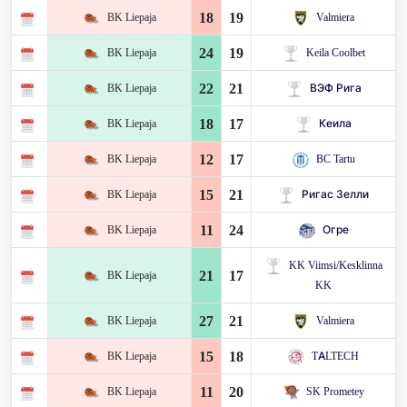
18
19
BK Liepaja
Valmiera
24
19
BK Liepaja
Keila Coolbet
22
21
BK Liepaja
ВЭФ Рига
18
17
BK Liepaja
Кеила
12
17
BK Liepaja
BC Tartu
15
21
BK Liepaja
Ригас Зелли
11
24
BK Liepaja
Огре
KK Viimsi/Kesklinna
21
17
BK Liepaja
KK
27
21
BK Liepaja
Valmiera
15
18
BK Liepaja
TALTECH
11
20
BK Liepaja
SK Prometey