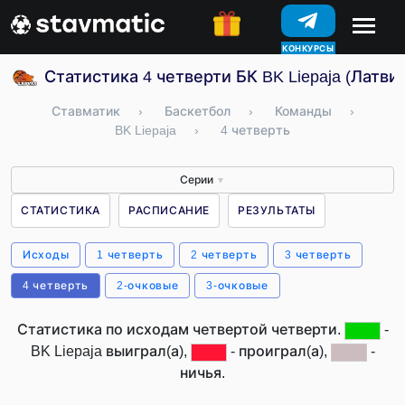
КОНКУРСЫ
Статистика 4 четверти БК BK Liepaja (Латвия
Ставматик
›
Баскетбол
›
Команды
›
BK Liepaja
›
4 четверть
Серии
▼
СТАТИСТИКА
РАСПИСАНИЕ
РЕЗУЛЬТАТЫ
Исходы
1 четверть
2 четверть
3 четверть
4 четверть
2-очковые
3-очковые
Статистика по исходам четвертой четверти.
-
BK Liepaja выиграл(а),
- проиграл(а),
-
ничья.