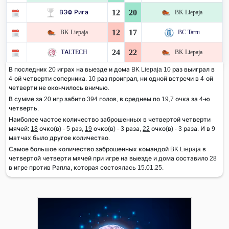
12
20
ВЭФ Рига
BK Liepaja
12
17
BK Liepaja
BC Tartu
24
22
TALTECH
BK Liepaja
В последних 20 играх на выезде и дома BK Liepaja 10 раз выиграл в
4-ой четверти соперника. 10 раз проиграл, ни одной встречи в 4-ой
четверти не окончилось вничью.
В сумме за 20 игр забито 394 голов, в среднем по 19,7 очка за 4-ю
четверть.
Наиболее частое количество заброшенных в четвертой четверти
мячей:
18
очко(в) - 5 раз,
19
очко(в) - 3 раза,
22
очко(в) - 3 раза. И в 9
матчах было другое количество.
Самое большое количество заброшенных командой BK Liepaja в
четвертой четверти мячей при игре на выезде и дома составило 28
в игре против Рапла, которая состоялась 15.01.25.