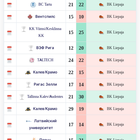
21
22
BC Tartu
BK Liepaja
15
10
Вентспилс
BK Liepaja
KK Viimsi/Kesklinna
15
25
BK Liepaja
KK
12
20
ВЭФ Рига
BK Liepaja
24
22
TALTECH
BK Liepaja
22
15
Калев/Крамо
BK Liepaja
17
14
Ригас Зелли
BK Liepaja
21
30
Tallinna Kalev/Audentes
BK Liepaja
29
19
Калев/Крамо
BK Liepaja
Латвийский
17
14
BK Liepaja
университет
Пярну
BK Liepaja