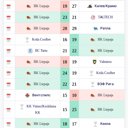
19
27
BK Liepaja
Калев/Крамо
23
21
BK Liepaja
TALTECH
28
29
BK Liepaja
Рапла
16
19
Keila Coolbet
BK Liepaja
21
22
BC Tartu
BK Liepaja
18
19
BK Liepaja
Valmiera
24
19
BK Liepaja
Keila Coolbet
22
21
BK Liepaja
ВЭФ Рига
15
10
Вентспилс
BK Liepaja
KK Viimsi/Kesklinna
15
25
BK Liepaja
KK
18
17
BK Liepaja
Кеила